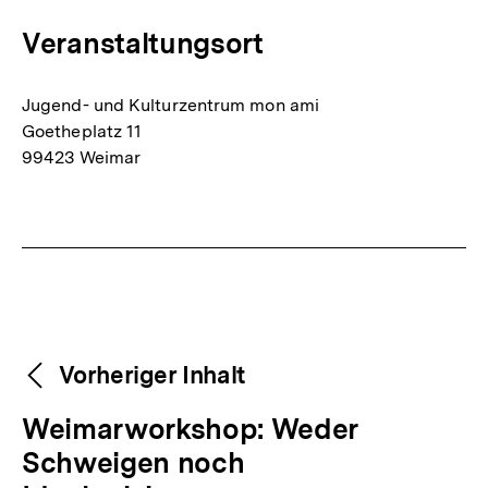
Veranstaltungsort
Jugend- und Kulturzentrum mon ami
Goetheplatz 11
99423 Weimar
Fussnoten
Weitere
Content-
Vorheriger Inhalt
Navigation
Inhalte
V
Weimarworkshop: Weder
o
Schweigen noch