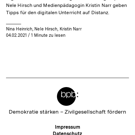
Nele Hirsch und Medienpädagogin Kristin Narr geben
Tipps für den digitalen Unterricht auf Distanz.
Nina Heinrich, Nele Hirsch, Kristin Narr
04.02.2021
/ 1 Minute zu lesen
Meta-
Links
Zur
Demokratie stärken –
Zivilgesellschaft fördern
Startseite
der
Meta-
Impressum
bpb
Navigation
Datenschutz