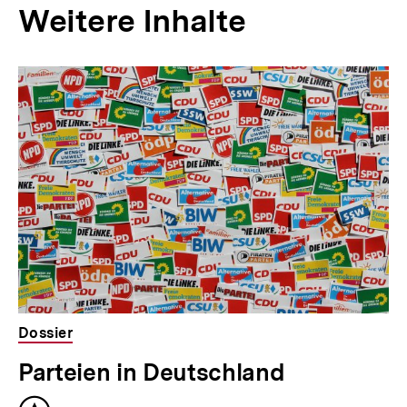
e
Weitere Inhalte
r
I
Inhaltskarousell
Inhaltskarussell
n
für
überspringen
weitere
h
Inhalte
a
l
t
:
Dossier
Parteien in Deutschland