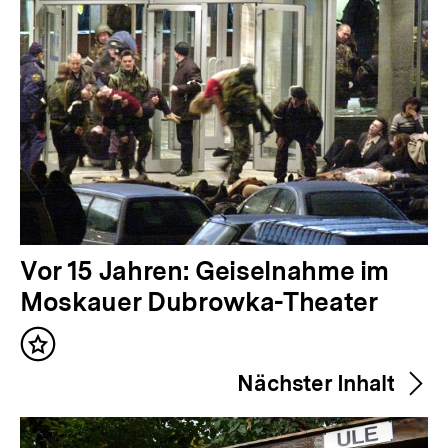
V
Vor 15 Jahren: Geiselnahme im
o
Moskauer Dubrowka-Theater
r
Inhalt
h
merken
Nächster Inhalt
e
r