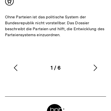
Inhalt
merken
Ohne Parteien ist das politische System der
Bundesrepublik nicht vorstellbar. Das Dossier
beschreibt die Parteien und hilft, die Entwicklung des
Parteiensystems einzuordnen.
1
/
6
Vorherigen
Nächs
Karussellinhalt
von
Inhalt
Inhalt
anzeigen
anzei
Meta-