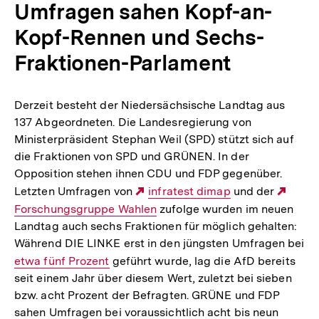
Umfragen sahen Kopf-an-
Kopf-Rennen und Sechs-
Fraktionen-Parlament
Derzeit besteht der Niedersächsische Landtag aus
137 Abgeordneten. Die Landesregierung von
Ministerpräsident Stephan Weil (SPD) stützt sich auf
die Fraktionen von SPD und GRÜNEN. In der
Opposition stehen ihnen CDU und FDP gegenüber.
Letzten Umfragen von
Externer
infratest dimap
und der
Exte
Forschungsgruppe Wahlen
Link:
zufolge wurden im neuen
Link:
Landtag auch sechs Fraktionen für möglich gehalten:
Während DIE LINKE erst in den jüngsten Umfragen bei
Interner
etwa fünf Prozent
geführt wurde, lag die AfD bereits
seit einem Jahr über diesem Wert, zuletzt bei sieben
Link:
bzw. acht Prozent der Befragten. GRÜNE und FDP
sahen Umfragen bei voraussichtlich acht bis neun