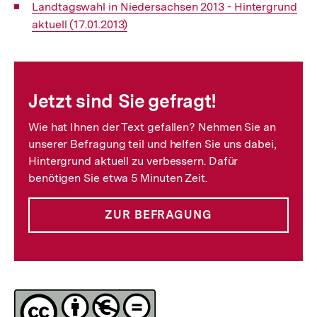
Interner
Landtagswahl in Niedersachsen 2013 - Hintergrund
Link:
aktuell (17.01.2013)
Fussnoten
Jetzt sind Sie gefragt!
Wie hat Ihnen der Text gefallen? Nehmen Sie an
unserer Befragung teil und helfen Sie uns dabei,
Hintergrund aktuell zu verbessern. Dafür
benötigen Sie etwa 5 Minuten Zeit.
ZUR BEFRAGUNG
Lizenz