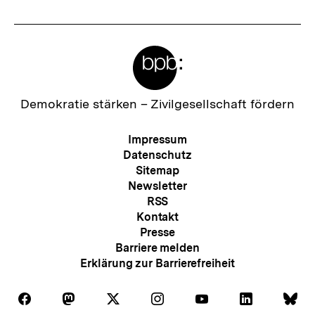
Meta-
Links
Zur
Demokratie stärken –
Zivilgesellschaft fördern
Startseite
der
Meta-
Impressum
bpb
Navigation
Datenschutz
Sitemap
Newsletter
RSS
Kontakt
Presse
Barriere melden
Erklärung zur Barrierefreiheit
Auf
Auf
Auf
Auf
Auf
Auf
Au
Folgen
Folgen
Folgen
Folgen
Folgen
Folgen
Fol
Facebook
Mastodon
X
Instagram
Youtube
LinkedIn
Bl