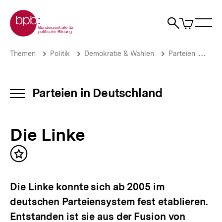
Direkt
Zur Startseite der bpb
zum
0
Artikel
Sho
Seiteninhalt
im
Naviga
Suche
springen
War
öffne
öffnen
öff
Pfadnavigation
Die
Brotkrümelnavigation
Themen
Politik
Demokratie & Wahlen
Parteien
Par
Linke
|
Parteien
in
Parteien in Deutschland
INHALTSNAVIGATION
Deutschland
ÖFFNEN
|
bpb.de
Die Linke
Inhalt
merken
Die Linke konnte sich ab 2005 im
deutschen Parteiensystem fest etablieren.
Entstanden ist sie aus der Fusion von