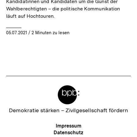
Kandidatinnen und Kandidaten um die Gunst der
Wahlberechtigten – die politische Kommunikation
läuft auf Hochtouren.
05.07.2021
/ 2 Minuten zu lesen
Meta-
Links
Zur
Demokratie stärken –
Zivilgesellschaft fördern
Startseite
der
Meta-
Impressum
bpb
Navigation
Datenschutz