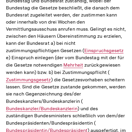
Bundestag und Bundesrat zuständig, wobei der
Bundestag die Gesetze beschließt, die danach dem
Bundesrat zugeleitet werden, der zustimmen kann
oder innerhalb von drei Wochen den
Vermittlungsausschuss anrufen muss. Gelingt es nicht,
zwischen den Häusern Übereinstimmung zu erzielen,
kann der Bundesrat a) bei nicht
zustimmungspflichtigen Gesetzen (
Interner
Einspruchsgesetz
e) Einspruch einlegen (der vom Bundestag mit der für
Link:
die Gesetze notwendigen
Interner
Mehrheit
zurückgewiesen
werden kann) bzw. b) bei Zustimmungspflicht (
Link:
Interner
Zustimmungsgesetz
) die Gesetzesvorhaben scheitern
Link:
lassen. Sind die Gesetze zustande gekommen, werden
sie nach Gegenzeichnung des/der
Bundeskanzlers/Bundeskanzlerin (
Interner
Bundeskanzler/Bundeskanzlerin
) und des
Link:
zuständigen Bundesministers schließlich von dem/der
Bundespräsidenten/Bundespräsidentin (
Interner
Bundespräsidentin/Bundespräsident
) ausgefertigt, im
Link: