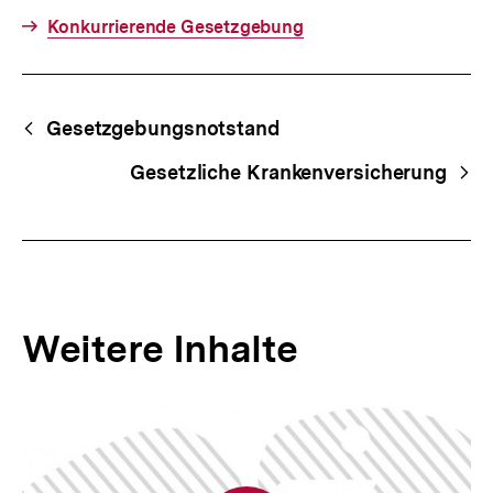
Konkurrierende Gesetzgebung
Fussnoten
Begriffsnavigation
Content-
Gesetzgebungsnotstand
Navigation
Gesetzliche Krankenversicherung
Weitere Inhalte
Inhaltskarousell
Inhaltskarussell
für
überspringen
weitere
Inhalte