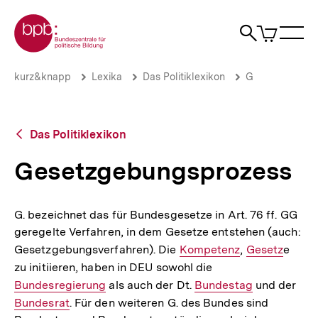
Direkt
Zur Startseite der bpb
zum
0
Artikel
Sho
Seiteninhalt
im
Naviga
Suche
springen
War
öffne
öffnen
öff
Pfadnavigation
Gesetzgebungsprozess
Brotkrümelnavigation
kurz&knapp
Lexika
Das Politiklexikon
G
|
bpb.de
Zurück
Das Politiklexikon
zur
Übersicht
Gesetzgebungsprozess
G. bezeichnet das für Bundesgesetze in Art. 76 ff. GG
geregelte Verfahren, in dem Gesetze entstehen (auch:
Gesetzgebungsverfahren). Die
Interner
Kompetenz
,
Interner
Gesetz
e
zu initiieren, haben in DEU sowohl die
Link:
Interner
Link:
Bundesregierung
als auch der Dt.
Interner
Bundestag
Link:
und der
Inte
Bundesrat
. Für den weiteren G. des Bundes sind
Link:
Link