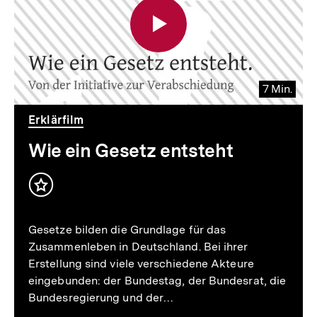
7 Min.
Video
Dauer
Erklärfilm
7
Min.
Wie ein Gesetz entsteht
Inhalt
merken
Gesetze bilden die Grundlage für das
Zusammenleben in Deutschland. Bei ihrer
Erstellung sind viele verschiedene Akteure
eingebunden: der Bundestag, der Bundesrat, die
Bundesregierung und der…