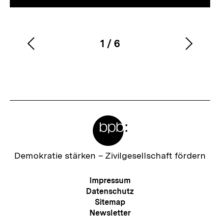
1
/
6
Vorherigen
Nächs
Karussellinhalt
von
Inhalt
Inhalt
anzeigen
anzei
Meta-
Links
Zur
Demokratie stärken –
Zivilgesellschaft fördern
Startseite
der
Meta-
Impressum
bpb
Navigation
Datenschutz
Sitemap
Newsletter