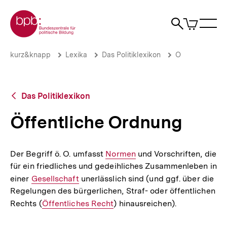
Direkt
Zur Startseite der bpb
zum
0
Artikel
Sho
Seiteninhalt
im
Naviga
Suche
springen
War
öffne
öffnen
öff
Pfadnavigation
Öffentliche
Brotkrümelnavigation
kurz&knapp
Lexika
Das Politiklexikon
O
Ordnung
|
bpb.de
Zurück
Das Politiklexikon
zur
Übersicht
Öffentliche Ordnung
Der Begriff ö. O. umfasst
Interner
Normen
und Vorschriften, die
für ein friedliches und gedeihliches Zusammenleben in
Link:
einer
Interner
Gesellschaft
unerlässlich sind (und ggf. über die
Regelungen des bürgerlichen, Straf- oder öffentlichen
Link:
Rechts (
Interner
Öffentliches Recht
) hinausreichen).
Link: