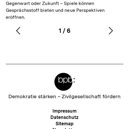
Gegenwart oder Zukunft – Spiele können
Gesprächsstoff bieten und neue Perspektiven
eröffnen.
1
/
6
Vorherigen
Nächs
Karussellinhalt
von
Inhalt
Inhalt
anzeigen
anzei
Meta-
Links
Zur
Demokratie stärken –
Zivilgesellschaft fördern
Startseite
der
Meta-
Impressum
bpb
Navigation
Datenschutz
Sitemap