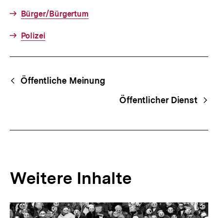
Bürger/Bürgertum
Polizei
Fussnoten
Begriffsnavigation
Content-
Öffentliche Meinung
Navigation
Öffentlicher Dienst
Weitere Inhalte
Inhaltskarousell
Inhaltskarussell
für
überspringen