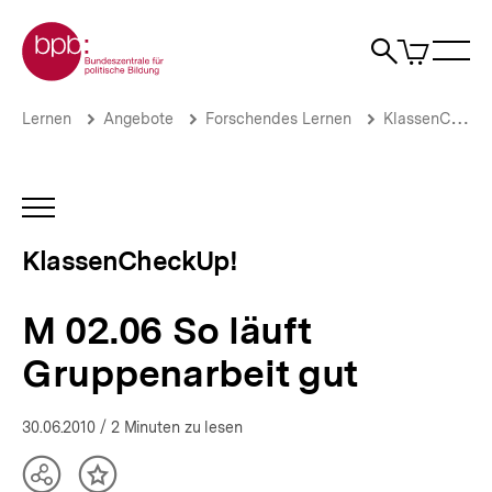
Direkt
Zur Startseite der bpb
zum
0
Artikel
Sho
Seiteninhalt
im
Naviga
Suche
springen
War
öffne
öffnen
öff
Pfadnavigation
M
Brotkrümelnavigation
Lernen
Angebote
Forschendes Lernen
KlassenCheckUp!
02.06
So
läuft
Gruppenarbeit
INHALTSNAVIGATION
gut
ÖFFNEN
|
KlassenCheckUp!
KlassenCheckUp!
|
bpb.de
M 02.06 So läuft
Gruppenarbeit gut
30.06.2010
/ 2 Minuten zu lesen
Teilen
Inhalt