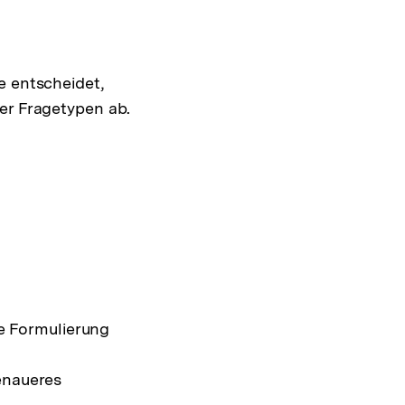
e entscheidet,
er Fragetypen ab.
ie Formulierung
enaueres