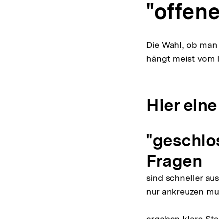
"offen
Die Wahl, ob man 
hängt meist vom I
Hier ein
"geschlo
Fragen
sind schneller au
nur ankreuzen mus
ergeben klare St