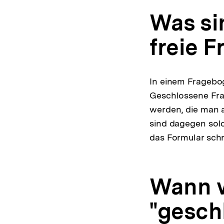
Was si
freie 
In einem Fragebo
Geschlossene Fra
werden, die man a
sind dagegen solc
das Formular sch
Wann w
"gesch