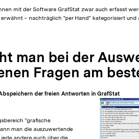
nnen mit der Software GrafStat zwar auch erfasst we
erwähnt – nachträglich "per Hand" kategorisiert und
ht man bei der Ausw
fenen Fragen am best
Abspeichern der freien Antworten in GrafStat
sbereich "grafische
ann man die auszuwertende
e jede andere auch über die