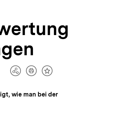
swertung
agen
Artikel
Teilen
Inhalt
drucken
Optionen
merken
anzeigen
igt, wie man bei der