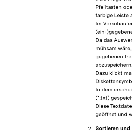
Pfeiltasten ode
farbige Leiste 
Im Vorschaufe
(ein-)gegeben
Da das Auswer
mühsam wäre, g
gegebenen frei
abzuspeichern
Dazu klickt ma
Diskettensymb
In dem erschei
(*.txt) gespeic
Diese Textdat
geöffnet und w
Sortieren und 