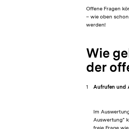
Offene Fragen kö
– wie oben schon 
werden!
Wie ge
der of
Aufrufen und 
Im Auswertung
Auswertung" k
freie Frage wi