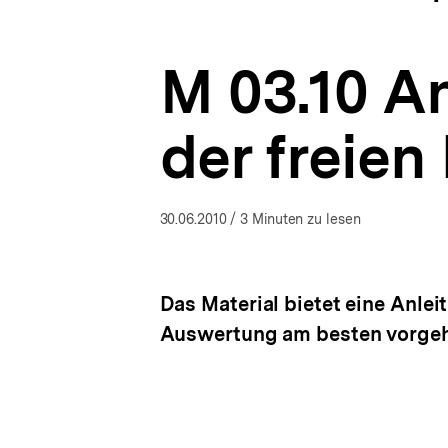
offenen
a
ÖFFNEN
Fragen
t
|
i
KlassenCheckUp!
M 03.10 A
o
|
n
bpb.de
der freien
30.06.2010
/ 3 Minuten zu lesen
Das Material bietet eine Anle
Auswertung am besten vorgeh