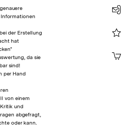
 genauere
 Informationen
Konta
0
ei der Erstellung
acht hat
Merklist
ansehen
cken"
0
Artik
im
swertung, da sie
ar sind!
Shop-
Warenko
n per Hand
ansehen
eren
ll von einem
ritik und
ragen abgefragt,
chte oder kann.