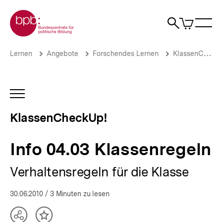
Direkt
Zur Startseite der bpb
zum
0
Artikel
Sho
Seiteninhalt
im
Naviga
Suche
springen
War
öffne
öffnen
öff
Pfadnavigation
Info
Brotkrümelnavigation
Lernen
Angebote
Forschendes Lernen
KlassenCheckUp!
04.03
Klassenregeln
|
KlassenCheckUp!
INHALTSNAVIGATION
|
ÖFFNEN
bpb.de
KlassenCheckUp!
Info 04.03 Klassenregeln
Verhaltensregeln für die Klasse
30.06.2010
/ 3 Minuten zu lesen
Teilen
Inhalt