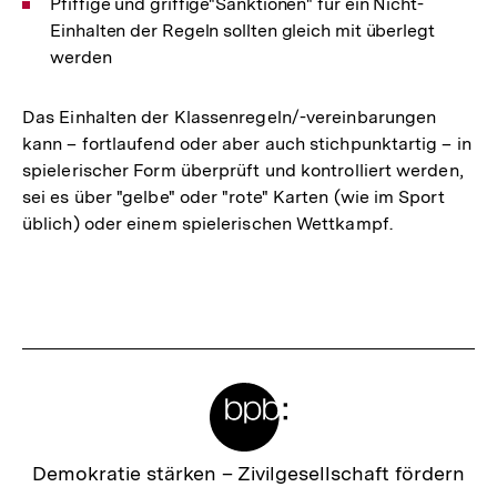
Pfiffige und griffige"Sanktionen" für ein Nicht-
Einhalten der Regeln sollten gleich mit überlegt
werden
Das Einhalten der Klassenregeln/-vereinbarungen
kann – fortlaufend oder aber auch stichpunktartig – in
spielerischer Form überprüft und kontrolliert werden,
sei es über "gelbe" oder "rote" Karten (wie im Sport
üblich) oder einem spielerischen Wettkampf.
Fussnoten
Meta-
Links
Zur
Demokratie stärken –
Zivilgesellschaft fördern
Startseite