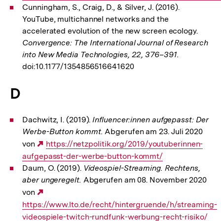
Cunningham, S., Craig, D., & Silver, J. (2016).
YouTube, multichannel networks and the
accelerated evolution of the new screen ecology.
Convergence: The International Journal of Research
into New Media Technologies, 22, 376–391.
doi:10.1177/1354856516641620
D
Dachwitz, I. (2019).
Influencer:innen aufgepasst: Der
Werbe-Button kommt.
Abgerufen am 23. Juli 2020
von
Externer
https://netzpolitik.org/2019/youtuberinnen-
aufgepasst-der-werbe-button-kommt/
Link:
Daum, O. (2019).
Videospiel-Streaming. Rechtens,
aber ungeregelt.
Abgerufen am 08. November 2020
von
Externer
https://www.lto.de/recht/hintergruende/h/streaming-
Link:
videospiele-twitch-rundfunk-werbung-recht-risiko/