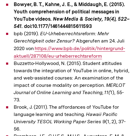
Bowyer, B. T., Kahne, J. E., & Middaugh, E. (2015).
Youth comprehension of political messages in
YouTube videos.
New Media & Society, 19(4), 522–
541.
doi:10.1177/1461444815611593
bpb (2019).
EU-Urheberrechtsreform: Mehr
Gerechtigkeit oder Zensur?
Abgerufen am 24. Juli
2020 von
Interner
https://www.bpb.de/politik/hintergrund-
aktuell/287108/eu-urheberrechtsreform
Link:
Buzzetto-Hollywood, N. (2015). Student attitudes
towards the integration of YouTube in online, hybrid,
and web-assisted courses: An examination of the
impact of course modality on perception.
MERLOT
Journal of Online Learning and Teaching, 11(
1), 55-
73.
Brook, J. (2011). The affordances of YouTube for
language learning and teaching.
Hawaii Pacific
University TESOL Working Paper Series 9
(1, 2), 37-
56.