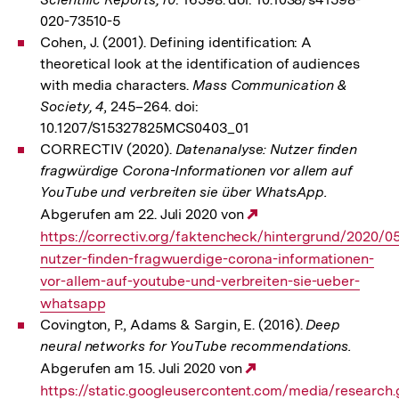
020-73510-5
Cohen, J. (2001). Defining identification: A
theoretical look at the identification of audiences
with media characters.
Mass Communication &
Society, 4
, 245–264. doi:
10.1207/S15327825MCS0403_01
CORRECTIV (2020).
Datenanalyse: Nutzer finden
fragwürdige Corona-Informationen vor allem auf
YouTube und verbreiten sie über WhatsApp.
Abgerufen am 22. Juli 2020 von
Externer
https://correctiv.org/faktencheck/hintergrund/2020/0
Link:
nutzer-finden-fragwuerdige-corona-informationen-
vor-allem-auf-youtube-und-verbreiten-sie-ueber-
whatsapp
Covington, P., Adams & Sargin, E. (2016).
Deep
neural networks for YouTube recommendations.
Abgerufen am 15. Juli 2020 von
Externer
https://static.googleusercontent.com/media/research
Link: