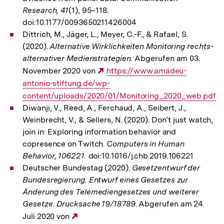
Research, 41
(1), 95–118.
doi:10.1177/0093650211426004
Dittrich, M., Jäger, L., Meyer, C.-F., & Rafael, S.
(2020).
Alternative Wirklichkeiten Monitoring rechts-
alternativer Medienstrategien.
Abgerufen am 03.
November 2020 von
Externer
https://www.amadeu-
antonio-stiftung.de/wp-
Link:
content/uploads/2020/01/Monitoring_2020_web.pdf
Diwanji, V., Reed, A., Ferchaud, A., Seibert, J.,
Weinbrecht, V., & Sellers, N. (2020). Don’t just watch,
join in: Exploring information behavior and
copresence on Twitch.
Computers in Human
Behavior, 106221.
doi:10.1016/j.chb.2019.106221
Deutscher Bundestag (2020).
Gesetzentwurf der
Bundesregierung. Entwurf eines Gesetzes zur
Änderung des Telemediengesetzes und weiterer
Gesetze. Drucksache 19/18789
. Abgerufen am 24.
Juli 2020 von
Externer