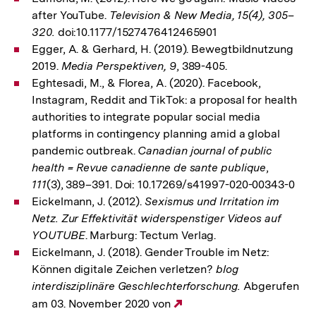
after YouTube.
Television & New Media, 15(4), 305–
320.
doi:10.1177/1527476412465901
Egger, A. & Gerhard, H. (2019). Bewegtbildnutzung
2019.
Media Perspektiven, 9
, 389-405.
Eghtesadi, M., & Florea, A. (2020). Facebook,
Instagram, Reddit and TikTok: a proposal for health
authorities to integrate popular social media
platforms in contingency planning amid a global
pandemic outbreak.
Canadian journal of public
health = Revue canadienne de sante publique
,
111
(3), 389–391. Doi: 10.17269/s41997-020-00343-0
Eickelmann, J. (2012).
Sexismus und Irritation im
Netz. Zur Effektivität widerspenstiger Videos auf
YOUTUBE
. Marburg: Tectum Verlag.
Eickelmann, J. (2018). Gender Trouble im Netz:
Können digitale Zeichen verletzen?
blog
interdisziplinäre Geschlechterforschung.
Abgerufen
am 03. November 2020 von
Externer