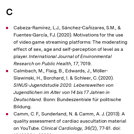
C
Cabeza-Ramírez, L.J., Sánchez-Cañizares, S.M., &
Fuentes-García, F.J. (2020). Motivations for the use
of video game streaming platforms: The moderating
effect of sex, age and self-perception of level as a
player.
International Journal of Environmental
Research on Public Health
,
17
, 7019.
Calmbach, M., Flaig, B., Edwards, J., Möller-
Slawinski, H., Borchard, I. & Schleer, C. (2020).
SINUS-Jugendstudie 2020. Lebenswelten von
Jugendlichen im Alter von 14 bis 17 Jahren in
Deutschland.
Bonn: Bundeszentrale für politische
Bildung.
Camm, C. F., Sunderland, N. & Camm, A. J. (2013). A
quality assessment of cardiac auscultation material
on YouTube.
Clinical Cardiology, 36(
2), 77-81. doi: