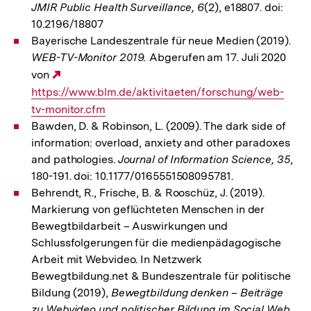
JMIR Public Health Surveillance, 6
(2), e18807. doi:
10.2196/18807
Bayerische Landeszentrale für neue Medien (2019).
WEB-TV-Monitor 2019.
Abgerufen am 17. Juli 2020
von
Externer
https://www.blm.de/aktivitaeten/forschung/web-
Link:
tv-monitor.cfm
Bawden, D. & Robinson, L. (2009). The dark side of
information: overload, anxiety and other paradoxes
and pathologies.
Journal of Information Science, 35
,
180-191. doi: 10.1177/0165551508095781.
Behrendt, R., Frische, B. & Rooschüz, J. (2019).
Markierung von geflüchteten Menschen in der
Bewegtbildarbeit – Auswirkungen und
Schlussfolgerungen für die medienpädagogische
Arbeit mit Webvideo. In Netzwerk
Bewegtbildung.net & Bundeszentrale für politische
Bildung (2019),
Bewegtbildung denken – Beiträge
zu Webvideo und politischer Bildung im Social Web