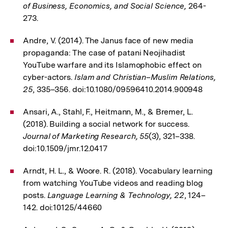
of Business, Economics, and Social Science,
264-
273.
Andre, V. (2014). The Janus face of new media
propaganda: The case of patani Neojihadist
YouTube warfare and its Islamophobic effect on
cyber-actors.
Islam and Christian–Muslim Relations,
25
, 335–356. doi:10.1080/09596410.2014.900948
Ansari, A., Stahl, F., Heitmann, M., & Bremer, L.
(2018). Building a social network for success.
Journal of Marketing Research, 55
(3), 321–338.
doi:10.1509/jmr.12.0417
Arndt, H. L., & Woore. R. (2018). Vocabulary learning
from watching YouTube videos and reading blog
posts.
Language Learning & Technology, 22
, 124–
142. doi:10125/44660