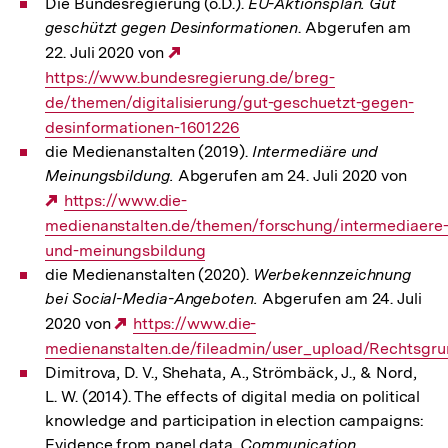
Die Bundesregierung (o.D.).
EU-Aktionsplan. Gut
geschützt gegen Desinformationen
. Abgerufen am
22. Juli 2020 von
Externer
https://www.bundesregierung.de/breg-
Link:
de/themen/digitalisierung/gut-geschuetzt-gegen-
desinformationen-1601226
die Medienanstalten (2019).
Intermediäre und
Meinungsbildung.
Abgerufen am 24. Juli 2020 von
Externer
https://www.die-
medienanstalten.de/themen/forschung/intermediaere
Link:
und-meinungsbildung
die Medienanstalten (2020).
Werbekennzeichnung
bei Social-Media-Angeboten.
Abgerufen am 24. Juli
2020 von
Externer
https://www.die-
medienanstalten.de/fileadmin/user_upload/Rechtsgr
Link:
Dimitrova, D. V., Shehata, A., Strömbäck, J., & Nord,
L. W. (2014). The effects of digital media on political
knowledge and participation in election campaigns:
Evidence from panel data.
Communication