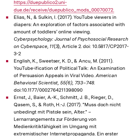
https://duepublico2.uni-
Link:
due.de/receive/duepublico_mods_00070072.
Elias, N., & Sulkin, I. (2017). YouTube viewers in
diapers: An exploration of factors associated with
amount of toddlers’ online viewing.
Cyberpsychology: Journal of Psychosocial Research
on Cyberspace, 11
(3), Article 2. doi: 10.5817/CP2017-
3-2
English, K., Sweetser, K. D., & Ancu, M. (2011).
YouTube-ification of Political Talk: An Examination
of Persuasion Appeals in Viral Video.
American
Behavioral Scientist, 55(6), 733–748.
doi:10.1177/0002764211398090
Ernst, J., Baier, A.-K., Schmitt, J. B., Rieger, D.,
Qasem, S., & Roth, H.-J. (2017). "Muss doch nicht
unbedingt mit Pistole sein, Alter." –
Lernarrangements zur Förderung von
Medienkritikfähigkeit im Umgang mit
extremistischer Internetpropaganda. Ein erster