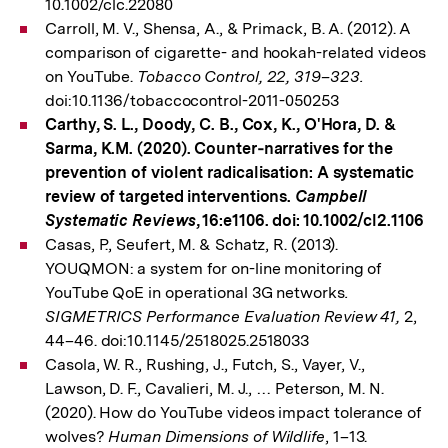
10.1002/clc.22080
Carroll, M. V., Shensa, A., & Primack, B. A. (2012). A
comparison of cigarette- and hookah-related videos
on YouTube.
Tobacco Control, 22, 319–323.
doi:10.1136/tobaccocontrol-2011-050253
Carthy, S. L., Doody, C. B., Cox, K., O'Hora, D. &
Sarma, K.M. (2020). Counter‐narratives for the
prevention of violent radicalisation: A systematic
review of targeted interventions.
Campbell
Systematic Reviews
, 16:e1106. doi: 10.1002/cl2.1106
Casas, P., Seufert, M. & Schatz, R. (2013).
YOUQMON: a system for on-line monitoring of
YouTube QoE in operational 3G networks
.
SIGMETRICS Performance Evaluation Review 41,
2,
44–46. doi:10.1145/2518025.2518033
Casola, W. R., Rushing, J., Futch, S., Vayer, V.,
Lawson, D. F., Cavalieri, M. J., … Peterson, M. N.
(2020). How do YouTube videos impact tolerance of
wolves?
Human Dimensions of Wildlife
, 1–13.