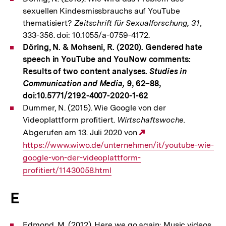
sexuellen Kindesmissbrauchs auf YouTube
thematisiert?
Zeitschrift für Sexualforschung, 31
,
333-356. doi: 10.1055/a-0759-4172.
Döring, N. & Mohseni, R. (2020). Gendered hate
speech in YouTube and YouNow comments:
Results of two content analyses.
Studies in
Communication and Media, 9
, 62–88,
doi:10.5771/2192-4007-2020-1-62
Dummer, N. (2015). Wie Google von der
Videoplattform profitiert.
Wirtschaftswoche.
Abgerufen am 13. Juli 2020 von
Externer
https://www.wiwo.de/unternehmen/it/youtube-wie-
Link:
google-von-der-videoplattform-
profitiert/11430058.html
E
Edmond, M. (2012). Here we go again: Music videos