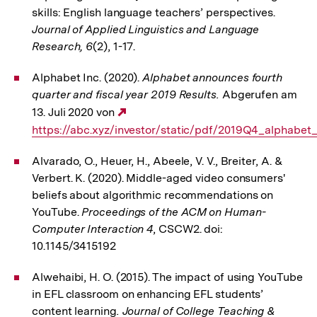
skills: English language teachers’ perspectives.
Journal of Applied Linguistics and Language
Research, 6
(2), 1-17.
Alphabet Inc. (2020).
Alphabet announces fourth
quarter and fiscal year 2019 Results.
Abgerufen am
13. Juli 2020 von
Externer
https://abc.xyz/investor/static/pdf/2019Q4_alphabet_
Link:
Alvarado, O., Heuer, H., Abeele, V. V., Breiter, A. &
Verbert. K. (2020). Middle-aged video consumers'
beliefs about algorithmic recommendations on
YouTube.
Proceedings of the ACM on Human-
Computer Interaction 4
, CSCW2. doi:
10.1145/3415192
Alwehaibi, H. O. (2015). The impact of using YouTube
in EFL classroom on enhancing EFL students’
content learning
. Journal of College Teaching &