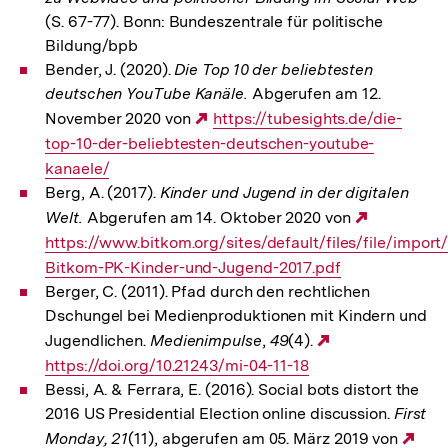
(S. 67-77). Bonn: Bundeszentrale für politische
Bildung/bpb
Bender, J. (2020).
Die Top 10 der beliebtesten
deutschen YouTube Kanäle.
Abgerufen am 12.
November 2020 von
Externer
https://tubesights.de/die-
top-10-der-beliebtesten-deutschen-youtube-
Link:
kanaele/
Berg, A. (2017).
Kinder und Jugend in der digitalen
Welt.
Abgerufen am 14. Oktober 2020 von
Externer
https://www.bitkom.org/sites/default/files/file/import
Link:
Bitkom-PK-Kinder-und-Jugend-2017.pdf
Berger, C. (2011). Pfad durch den rechtlichen
Dschungel bei Medienproduktionen mit Kindern und
Jugendlichen.
Medienimpulse
,
49
(4).
Externer
https://doi.org/10.21243/mi-04-11-18
Link:
Bessi, A. & Ferrara, E. (2016). Social bots distort the
2016 US Presidential Election online discussion.
First
Monday, 21
(11), abgerufen am 05. März 2019 von
Ext