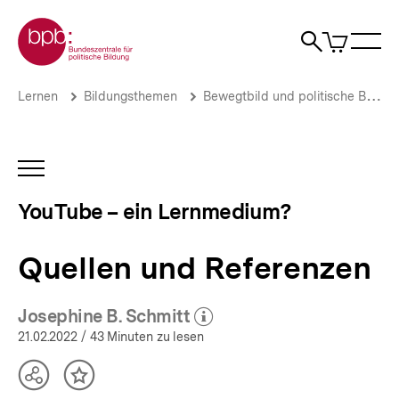
Direkt
Zur Startseite der bpb
zum
0
Artikel
Sho
Seiteninhalt
im
Naviga
Suche
springen
War
öffne
öffnen
öff
Pfadnavigation
Quellen
Brotkrümelnavigation
Lernen
Bildungsthemen
Bewegtbild und politische Bildung
und
Referenzen
|
YouTube
INHALTSNAVIGATION
–
ÖFFNEN
ein
YouTube – ein Lernmedium?
Lernmedium?
|
bpb.de
Quellen und Referenzen
Josephine B. Schmitt
(Mehr zum Autor)
öffnen
21.02.2022
/ 43 Minuten zu lesen
Teilen
Inhalt