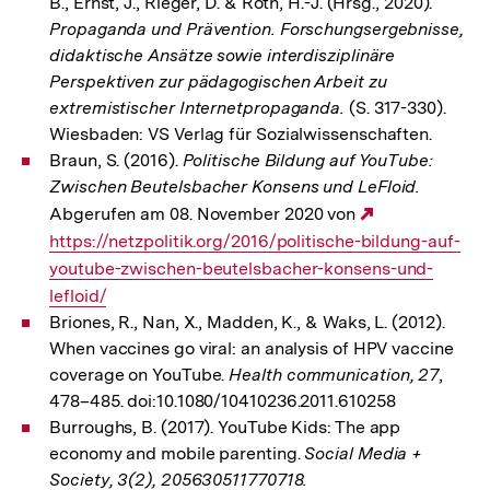
B., Ernst, J., Rieger, D. & Roth, H.-J. (Hrsg., 2020).
Propaganda und Prävention. Forschungsergebnisse,
didaktische Ansätze sowie interdisziplinäre
Perspektiven zur pädagogischen Arbeit zu
extremistischer Internetpropaganda.
(S. 317-330).
Wiesbaden: VS Verlag für Sozialwissenschaften.
Braun, S. (2016).
Politische Bildung auf YouTube:
Zwischen Beutelsbacher Konsens und LeFloid.
Abgerufen am 08. November 2020 von
Externer
https://netzpolitik.org/2016/politische-bildung-auf-
Link:
youtube-zwischen-beutelsbacher-konsens-und-
lefloid/
Briones, R., Nan, X., Madden, K., & Waks, L. (2012).
When vaccines go viral: an analysis of HPV vaccine
coverage on YouTube.
Health communication, 27
,
478–485. doi:10.1080/10410236.2011.610258
Burroughs, B. (2017). YouTube Kids: The app
economy and mobile parenting.
Social Media +
Society, 3(2), 205630511770718.