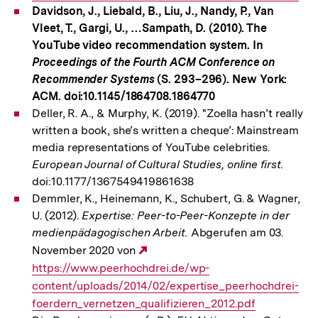
Davidson, J., Liebald, B., Liu, J., Nandy, P., Van
Vleet, T., Gargi, U., …Sampath, D. (2010). The
YouTube video recommendation system. In
Proceedings of the Fourth ACM Conference on
Recommender Systems
(S. 293–296). New York:
ACM. doi:10.1145/1864708.1864770
Deller, R. A., & Murphy, K. (2019). "Zoella hasn’t really
written a book, she’s written a cheque’: Mainstream
media representations of YouTube celebrities.
European Journal of Cultural Studies, online first.
doi:10.1177/1367549419861638
Demmler, K., Heinemann, K., Schubert, G. & Wagner,
U. (2012).
Expertise: Peer-to-Peer-Konzepte in der
medienpädagogischen Arbeit.
Abgerufen am 03.
November 2020 von
Externer
https://www.peerhochdrei.de/wp-
Link:
content/uploads/2014/02/expertise_peerhochdrei-
foerdern_vernetzen_qualifizieren_2012.pdf