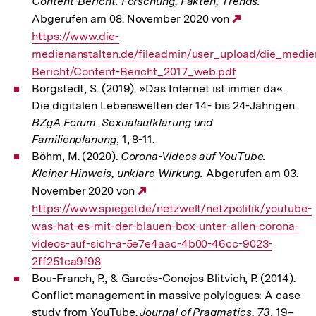
Content-Bericht. Forschung, Fakten, Trends.
Abgerufen am 08. November 2020 von
Externer
https://www.die-
Link:
medienanstalten.de/fileadmin/user_upload/die_medien
Bericht/Content-Bericht_2017_web.pdf
Borgstedt, S. (2019). »Das Internet ist immer da«.
Die digitalen Lebenswelten der 14- bis 24-Jährigen.
BZgA Forum. Sexualaufklärung und
Familienplanung
, 1, 8-11.
Böhm, M. (2020).
Corona-Videos auf YouTube.
Kleiner Hinweis, unklare Wirkung.
Abgerufen am 03.
November 2020 von
Externer
https://www.spiegel.de/netzwelt/netzpolitik/youtube-
Link:
was-hat-es-mit-der-blauen-box-unter-allen-corona-
videos-auf-sich-a-5e7e4aac-4b00-46cc-9023-
2ff251ca9f98
Bou-Franch, P., & Garcés-Conejos Blitvich, P. (2014).
Conflict management in massive polylogues: A case
study from YouTube.
Journal of Pragmatics, 73
, 19–