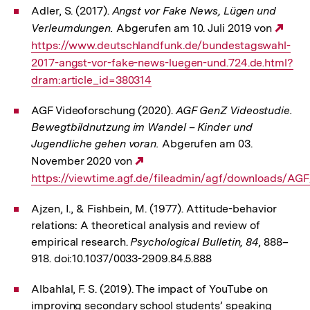
Adler, S. (2017).
Angst vor Fake News, Lügen und
Verleumdungen.
Abgerufen am 10. Juli 2019 von
Exte
https://www.deutschlandfunk.de/bundestagswahl-
Link
2017-angst-vor-fake-news-luegen-und.724.de.html?
dram:article_id=380314
AGF Videoforschung (2020).
AGF GenZ Videostudie.
Bewegtbildnutzung im Wandel – Kinder und
Jugendliche gehen voran.
Abgerufen am 03.
November 2020 von
Externer
https://viewtime.agf.de/fileadmin/agf/downloads/AG
Link:
Ajzen, I., & Fishbein, M. (1977). Attitude-behavior
relations: A theoretical analysis and review of
empirical research.
Psychological Bulletin, 84
, 888–
918. doi:10.1037/0033-2909.84.5.888
Albahlal, F. S. (2019). The impact of YouTube on
improving secondary school students’ speaking