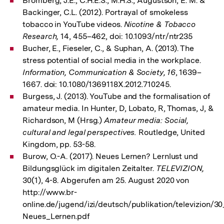
Bromberg, J.E., C.H.E.S., M.H.S., Augustson, E. M. &
Backinger, C.L. (2012). Portrayal of smokeless
tobacco in YouTube videos.
Nicotine & Tobacco
Research,
14, 455–462, doi: 10.1093/ntr/ntr235
Bucher, E., Fieseler, C., & Suphan, A. (2013). The
stress potential of social media in the workplace.
Information, Communication & Society, 16
, 1639–
1667. doi: 10.1080/1369118X.2012.710245.
Burgess, J. (2013). YouTube and the formalisation of
amateur media. In Hunter, D, Lobato, R, Thomas, J, &
Richardson, M (Hrsg.)
Amateur media: Social,
cultural and legal perspectives.
Routledge, United
Kingdom, pp. 53-58.
Burow, O.-A. (2017). Neues Lernen? Lernlust und
Bildungsglück im digitalen Zeitalter.
TELEVIZION,
30(1), 4-8. Abgerufen am 25. August 2020 von
http://www.br-
online.de/jugend/izi/deutsch/publikation/televizion/
Neues_Lernen.pdf