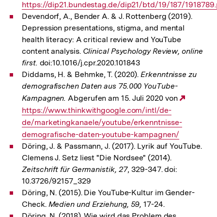
https://dip21.bundestag.de/dip21/btd/19/187/1918789
Link:
Devendorf, A., Bender A. & J. Rottenberg (2019).
Depression presentations, stigma, and mental
health literacy: A critical review and YouTube
content analysis.
Clinical Psychology Review, online
first.
doi:10.1016/j.cpr.2020.101843
Diddams, H. & Behmke, T. (2020).
Erkenntnisse zu
demografischen Daten aus 75.000 YouTube-
Kampagnen.
Abgerufen am 15. Juli 2020 von
Externe
https://www.thinkwithgoogle.com/intl/de-
Link:
de/marketingkanaele/youtube/erkenntnisse-
demografische-daten-youtube-kampagnen/
Döring, J. & Passmann, J. (2017). Lyrik auf YouTube.
Clemens J. Setz liest "Die Nordsee" (2014).
Zeitschrift für Germanistik, 27
, 329-347. doi:
10.3726/92157_329
Döring, N. (2015). Die YouTube-Kultur im Gender-
Check.
Medien und Erziehung, 59,
17-24.
Döring, N. (2018). Wie wird das Problem des