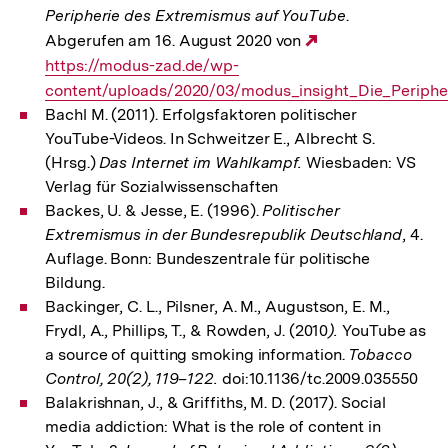
Peripherie des Extremismus auf YouTube
.
Abgerufen am 16. August 2020 von
Externer
https://modus-zad.de/wp-
Link:
content/uploads/2020/03/modus_insight_Die_Periph
Bachl M. (2011). Erfolgsfaktoren politischer
YouTube-Videos. In Schweitzer E., Albrecht S.
(Hrsg.)
Das Internet im Wahlkampf.
Wiesbaden: VS
Verlag für Sozialwissenschaften
Backes, U. & Jesse, E. (1996).
Politischer
Extremismus in der Bundesrepublik Deutschland
, 4.
Auflage. Bonn: Bundeszentrale für politische
Bildung.
Backinger, C. L., Pilsner, A. M., Augustson, E. M.,
Frydl, A., Phillips, T., & Rowden, J. (2010
).
YouTube as
a source of quitting smoking information.
Tobacco
Control, 20(2), 119–122.
doi:10.1136/tc.2009.035550
Balakrishnan, J., & Griffiths, M. D. (2017). Social
media addiction: What is the role of content in