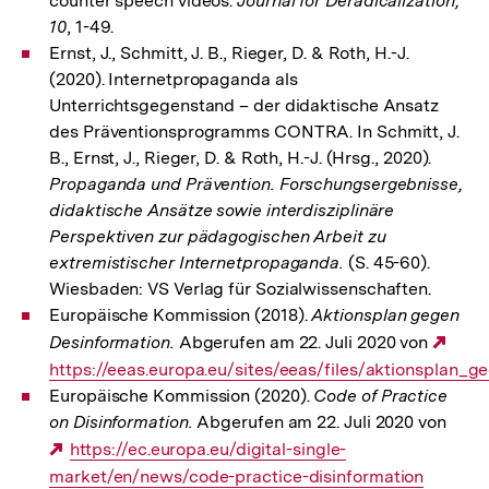
counter speech videos.
Journal for Deradicalization,
10
, 1-49.
Ernst, J., Schmitt, J. B., Rieger, D. & Roth, H.-J.
(2020). Internetpropaganda als
Unterrichtsgegenstand – der didaktische Ansatz
des Präventionsprogramms CONTRA. In Schmitt, J.
B., Ernst, J., Rieger, D. & Roth, H.-J. (Hrsg., 2020).
Propaganda und Prävention. Forschungsergebnisse,
didaktische Ansätze sowie interdisziplinäre
Perspektiven zur pädagogischen Arbeit zu
extremistischer Internetpropaganda.
(S. 45-60).
Wiesbaden: VS Verlag für Sozialwissenschaften.
Europäische Kommission (2018).
Aktionsplan gegen
Desinformation.
Abgerufen am 22. Juli 2020 von
Exte
https://eeas.europa.eu/sites/eeas/files/aktionsplan_
Link
Europäische Kommission (2020).
Code of Practice
on Disinformation.
Abgerufen am 22. Juli 2020 von
Externer
https://ec.europa.eu/digital-single-
market/en/news/code-practice-disinformation
Link: