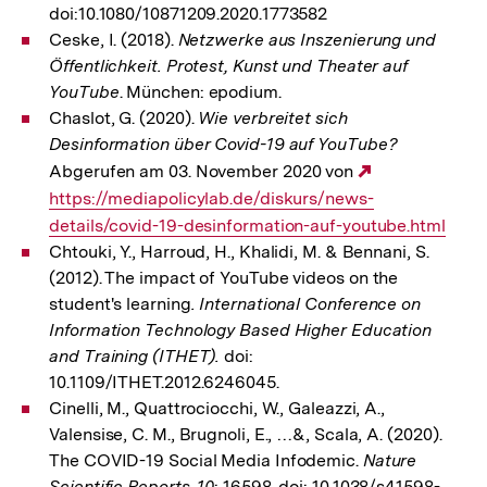
doi:10.1080/10871209.2020.1773582
Ceske, I. (2018).
Netzwerke aus Inszenierung und
Öffentlichkeit. Protest, Kunst und Theater auf
YouTube
. München: epodium.
Chaslot, G. (2020).
Wie verbreitet sich
Desinformation über Covid-19 auf YouTube?
Abgerufen am 03. November 2020 von
Externer
https://mediapolicylab.de/diskurs/news-
Link:
details/covid-19-desinformation-auf-youtube.html
Chtouki, Y., Harroud, H., Khalidi, M. & Bennani, S.
(2012). The impact of YouTube videos on the
student's learning
. International Conference on
Information Technology Based Higher Education
and Training (ITHET).
doi:
10.1109/ITHET.2012.6246045.
Cinelli, M., Quattrociocchi, W., Galeazzi, A.,
Valensise, C. M., Brugnoli, E., …&, Scala, A. (2020).
The COVID-19 Social Media Infodemic.
Nature
Scientific Reports, 10
: 16598. doi: 10.1038/s41598-