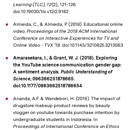
Learning (TLC), 12
(2), 121-126.
doi:10.19030/tlc.v12i2.9182
Almeida, C., & Almeida, P. (2018). Educational online
video.
Proceedings of the 2018 ACM International
Conference on Interactive Experiences for TV and
Online Video - TVX ’18.
doi:10.1145/3210825.3213563
Amarasekara, I., & Grant, W. J. (2018). Exploring
the YouTube science communication gender gap:
A sentiment analysis.
Public Understanding of
Science,
096366251878665.
doi:10.1177/0963662518786654
Ananda, A.F. & Wandebori, H. (2016). The impact of
drugstore makeup product reviews by beauty
vlogger on youtube towards purchase intention by
undergraduate students in Indonesia. In
Proceedings of International Conference on Ethics