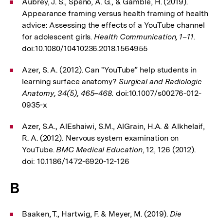
Aubrey, J. S., Speno, A. G., & Gamble, H. (2019).
Appearance framing versus health framing of health
advice: Assessing the effects of a YouTube channel
for adolescent girls.
Health Communication, 1–11.
doi:10.1080/10410236.2018.1564955
Azer, S. A. (2012). Can "YouTube” help students in
learning surface anatomy?
Surgical and Radiologic
Anatomy, 34(5), 465–468.
doi:10.1007/s00276-012-
0935-x
Azer, S.A., AlEshaiwi, S.M., AlGrain, H.A.
&
Alkhelaif,
R. A. (2012)
.
Nervous system examination on
YouTube.
BMC Medical Education
, 12, 126 (2012).
doi: 10.1186/1472-6920-12-126
B
Baaken, T., Hartwig, F. & Meyer, M. (2019).
Die