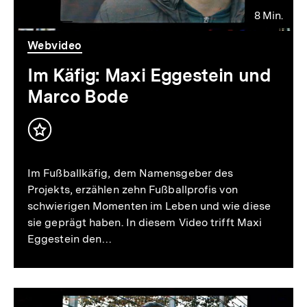
8 Min.
Video
Dauer
Webvideo
8
Min.
Im Käfig: Maxi Eggestein und
Marco Bode
Inhalt
merken
Im Fußballkäfig, dem Namensgeber des
Projekts, erzählen zehn Fußballprofis von
schwierigen Momenten im Leben und wie diese
sie geprägt haben. In diesem Video trifft Maxi
Eggestein den…