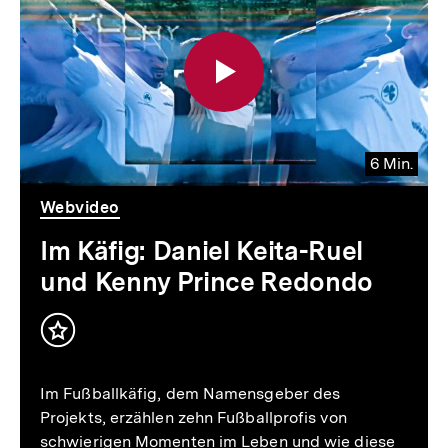
6 Min.
Video
Dauer
Webvideo
6
Min.
Im Käfig: Daniel Keita-Ruel
und Kenny Prince Redondo
Inhalt
merken
Im Fußballkäfig, dem Namensgeber des
Projekts, erzählen zehn Fußballprofis von
schwierigen Momenten im Leben und wie diese