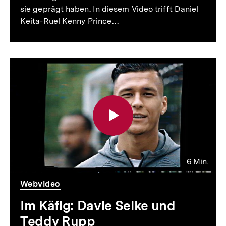
sie geprägt haben. In diesem Video trifft Daniel
Keita-Ruel Kenny Prince…
6 Min.
Video
Dauer
Webvideo
6
Min.
Im Käfig: Davie Selke und
Teddy Rupp