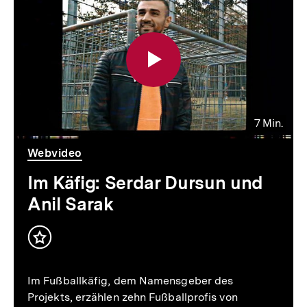
7 Min.
Video
Dauer
Webvideo
7
Min.
Im Käfig: Serdar Dursun und
Anil Sarak
Inhalt
merken
Im Fußballkäfig, dem Namensgeber des
Projekts, erzählen zehn Fußballprofis von