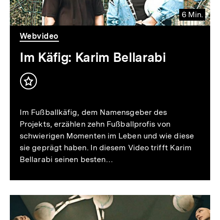
6 Min.
Video
Dauer
Webvideo
6
Min.
Im Käfig: Karim Bellarabi
Inhalt
merken
Im Fußballkäfig, dem Namensgeber des
Projekts, erzählen zehn Fußballprofis von
schwierigen Momenten im Leben und wie diese
sie geprägt haben. In diesem Video trifft Karim
Bellarabi seinen besten…