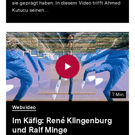
sie geprägt haben. In diesem Video trifft Ahmed
Kutucu seinen…
7 Min.
Video
Dauer
Webvideo
7
Min.
Im Käfig: René Klingenburg
und Ralf Minge