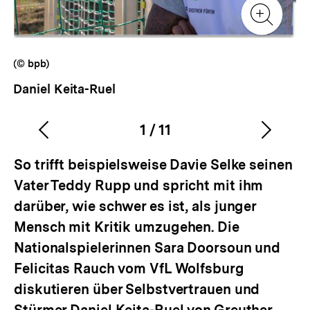
Galerieansicht
Gale
Zur
Gale
(© bpb)
Daniel Keita-Ruel
1
/
11
Vorherigen
Nächs
Karussellinhalt
von
Inhalt
Inhalt
So trifft beispielsweise Davie Selke seinen
anzeigen
anzei
Vater Teddy Rupp und spricht mit ihm
darüber, wie schwer es ist, als junger
Mensch mit Kritik umzugehen. Die
Nationalspielerinnen Sara Doorsoun und
Felicitas Rauch vom VfL Wolfsburg
diskutieren über Selbstvertrauen und
Stürmer Daniel Keita-Ruel von Greuther