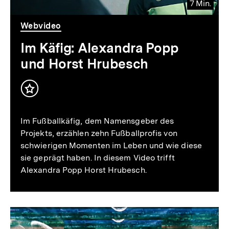
7 Min.
Video
Dauer
Webvideo
7
Min.
Im Käfig: Alexandra Popp
und Horst Hrubesch
Inhalt
merken
Im Fußballkäfig, dem Namensgeber des
Projekts, erzählen zehn Fußballprofis von
schwierigen Momenten im Leben und wie diese
sie geprägt haben. In diesem Video trifft
Alexandra Popp Horst Hrubesch.