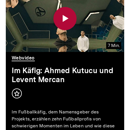
7 Min.
Video
Dauer
Webvideo
7
Min.
Im Käfig: Ahmed Kutucu und
Levent Mercan
Inhalt
merken
Im Fußballkäfig, dem Namensgeber des
Projekts, erzählen zehn Fußballprofis von
schwierigen Momenten im Leben und wie diese