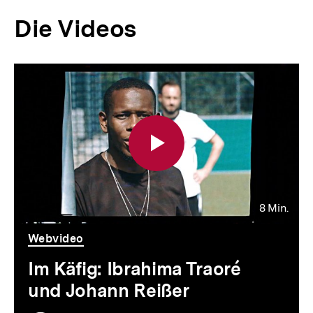
Die Videos
8 Min.
Video
Dauer
Webvideo
8
Min.
Im Käfig: Ibrahima Traoré
und Johann Reißer