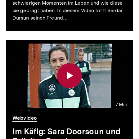
schwierigen Momenten im Leben und wie diese
sie geprägt haben. In diesem Video trifft Serdar
Dursun seinen Freund…
7 Min.
Video
Dauer
Webvideo
7
Min.
Im Käfig: Sara Doorsoun und