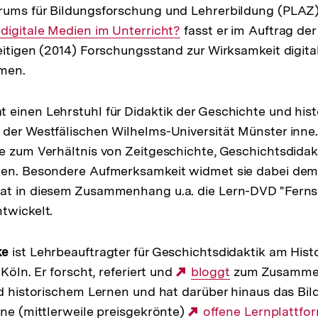
ums für Bildungsforschung und Lehrerbildung (PLAZ).
digitale Medien im Unterricht?
fasst er im Auftrag de
eitigen (2014) Forschungsstand zur Wirksamkeit digita
men.
t einen Lehrstuhl für Didaktik der Geschichte und his
der Westfälischen Wilhelms-Universität Münster inne.
e zum Verhältnis von Zeitgeschichte, Geschichtsdidak
nen. Besondere Aufmerksamkeit widmet sie dabei dem 
at in diesem Zusammenhang u.a. die Lern-DVD "Fern
twickelt.
ke
ist Lehrbeauftragter für Geschichtsdidaktik am Histo
 Köln. Er forscht, referiert und
Externer
bloggt
zum Zusamme
nd historischem Lernen und hat darüber hinaus das B
Link:
ine (mittlerweile preisgekrönte)
Externer
offene Lernplattfor