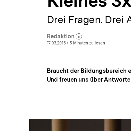
Kleines 3x
der
a
Werkstatt
t
|
i
Drei Fragen. Drei 
bpb.de
o
n
Redaktion
(Mehr zum Autor)
öffnen
17.03.2015
/ 5 Minuten zu lesen
Braucht der Bildungsbereich ei
Und freuen uns über Antworten