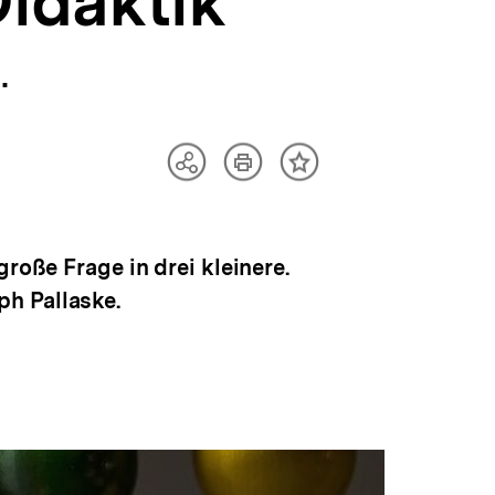
Didaktik
.
Artikel
Teilen
Inhalt
drucken
Optionen
merken
anzeigen
roße Frage in drei kleinere.
h Pallaske.