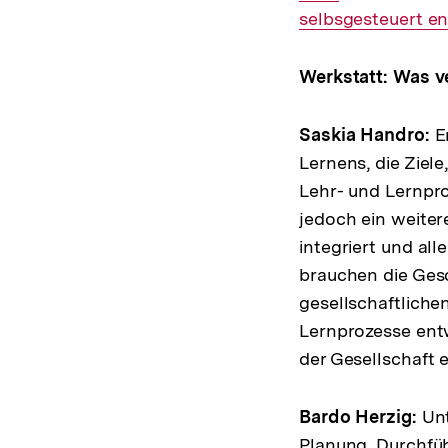
selbsgesteuert en
Werkstatt: Was v
Saskia Handro:
En
Lernens, die Ziel
Lehr- und Lernpro
jedoch ein weiter
integriert und al
brauchen die Gesc
gesellschaftliche
Lernprozesse entw
der Gesellschaft 
Bardo Herzig:
Unt
Planung, Durchfüh