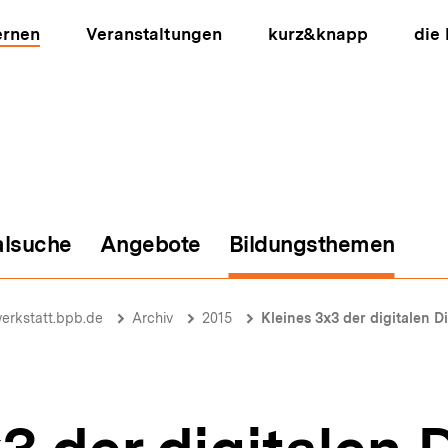
ernen
Veranstaltungen
kurz&knapp
die
alsuche
Angebote
Bildungsthemen
ion
erkstatt.bpb.de
Archiv
2015
Kleines 3x3 der digitalen D