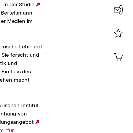
 In der Studie
Externer
r Bertelsmann
Link:
Konta
ler Medien im
0
Merklist
torische Lehr-und
ansehen
0
Artik
 Sie forscht und
im
tik und
Shop-
Einfluss des
Warenko
ansehen
sehen macht
rischen Institut
nhang von
ildungsangebot
Externer
m "für
Link: