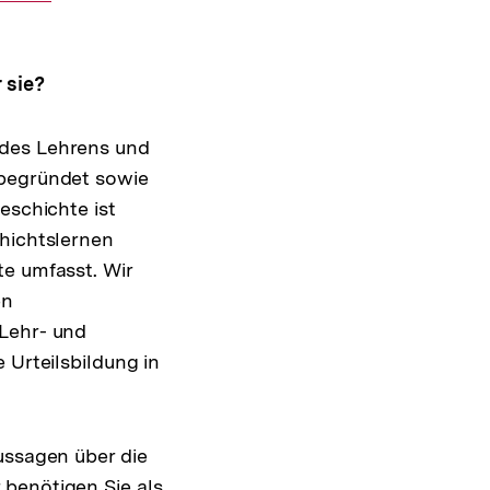
 sie?
 des Lehrens und
 begründet sowie
eschichte ist
chichtslernen
te umfasst. Wir
en
 Lehr- und
 Urteilsbildung in
ussagen über die
 benötigen Sie als