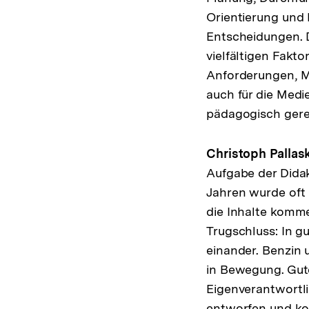
Orientierung und 
Entscheidungen. D
vielfältigen Fakt
Anforderungen, M
auch für die Medi
pädagogisch gerec
Christoph Pallask
Aufgabe der Didak
Jahren wurde oft 
die Inhalte komm
Trugschluss: In 
einander. Benzin
in Bewegung. Gute
Eigenverantwortli
entworfen und koo