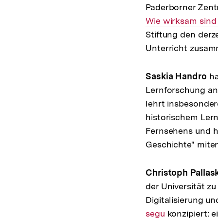
Paderborner Zentr
Wie wirksam sind 
Stiftung den derz
Unterricht zusam
Saskia Handro
ha
Lernforschung an 
lehrt insbesonder
historischem Ler
Fernsehens und h
Geschichte" miten
Christoph Pallas
der Universität zu
Digitalisierung u
segu
konzipiert: e