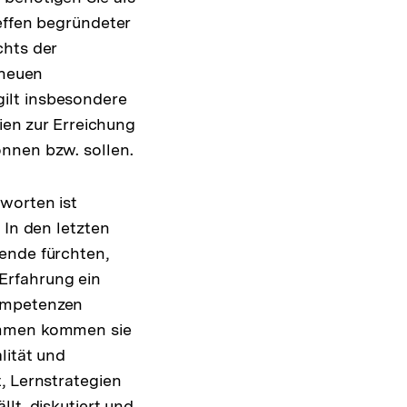
effen begründeter
chts der
 neuen
ilt insbesondere
ien zur Erreichung
nnen bzw. sollen.
worten ist
 In den letzten
ende fürchten,
Erfahrung ein
Kompetenzen
sammen kommen sie
lität und
, Lernstrategien
lt, diskutiert und