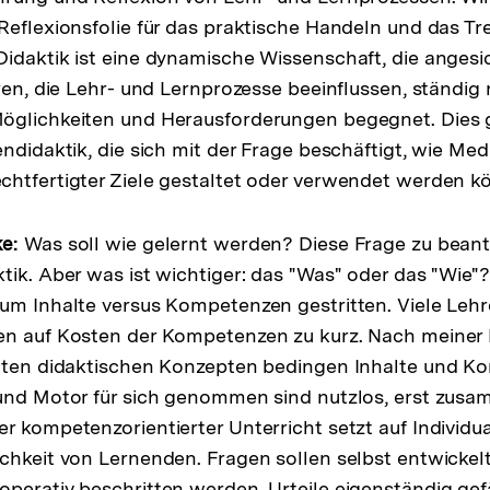
Reflexionsfolie für das praktische Handeln und das Tr
idaktik ist eine dynamische Wissenschaft, die angesi
oren, die Lehr- und Lernprozesse beeinflussen, ständig
öglichkeiten und Herausforderungen begegnet. Dies g
endidaktik, die sich mit der Frage beschäftigt, wie Med
htfertigter Ziele gestaltet oder verwendet werden kö
e:
Was soll wie gelernt werden? Diese Frage zu beant
tik. Aber was ist wichtiger: das "Was" oder das "Wie"?
um Inhalte versus Kompetenzen gestritten. Viele Lehr
en auf Kosten der Kompetenzen zu kurz. Nach meiner 
guten didaktischen Konzepten bedingen Inhalte und 
 und Motor für sich genommen sind nutzlos, erst zu
r kompetenzorientierter Unterricht setzt auf Individua
chkeit von Lernenden. Fragen sollen selbst entwickelt
perativ beschritten werden, Urteile eigenständig gefäl