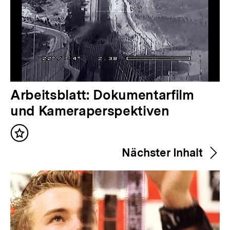
V
Arbeitsblatt: Dokumentarfilm
o
und Kameraperspektiven
r
Inhalt
h
merken
Nächster Inhalt
e
r
i
g
e