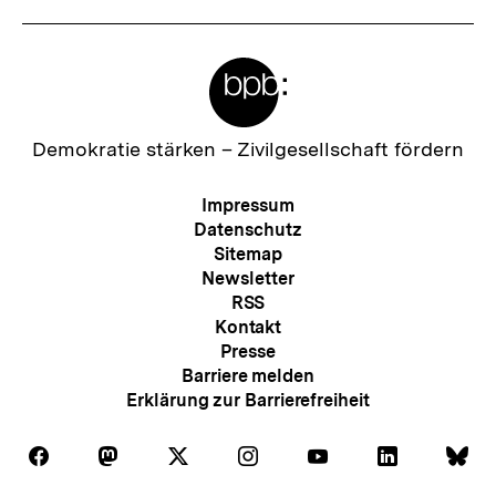
Meta-
Links
Zur
Demokratie stärken –
Zivilgesellschaft fördern
Startseite
der
Meta-
Impressum
bpb
Navigation
Datenschutz
Sitemap
Newsletter
RSS
Kontakt
Presse
Barriere melden
Erklärung zur Barrierefreiheit
Auf
Auf
Auf
Auf
Auf
Auf
Au
Folgen
Folgen
Folgen
Folgen
Folgen
Folgen
Fol
Facebook
Mastodon
X
Instagram
Youtube
LinkedIn
Bl
Sie
Sie
Sie
Sie
Sie
Sie
Sie