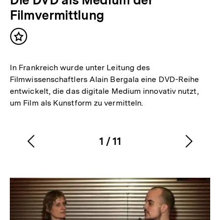
Filmvermittlung
Inhalt
merken
In Frankreich wurde unter Leitung des
Filmwissenschaftlers Alain Bergala eine DVD-Reihe
entwickelt, die das digitale Medium innovativ nutzt,
um Film als Kunstform zu vermitteln.
1
/
11
Vorherigen
Nächs
Karussellinhalt
von
Inhalt
Inhalt
anzeigen
anzei