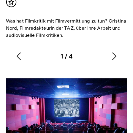
Inhalt
merken
Was hat Filmkritik mit Filmvermittlung zu tun? Cristina
Nord, Filmredakteurin der TAZ, über ihre Arbeit und
audiovisuelle Filmkritiken.
1
/
4
Vorherigen
Nächs
Karussellinhalt
von
Inhalt
Inhalt
anzeigen
anzei