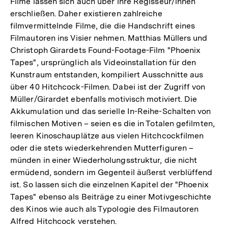
Filme lassen sich auch über ihre Regisseur/innen
erschließen. Daher existieren zahlreiche
filmvermittelnde Filme, die die Handschrift eines
Filmautoren ins Visier nehmen. Matthias Müllers und
Christoph Girardets Found-Footage-Film "Phoenix
Tapes", ursprünglich als Videoinstallation für den
Kunstraum entstanden, kompiliert Ausschnitte aus
über 40 Hitchcock-Filmen. Dabei ist der Zugriff von
Müller/Girardet ebenfalls motivisch motiviert. Die
Akkumulation und das serielle In-Reihe-Schalten von
filmischen Motiven – seien es die in Totalen gefilmten,
leeren Kinoschauplätze aus vielen Hitchcockfilmen
oder die stets wiederkehrenden Mutterfiguren –
münden in einer Wiederholungsstruktur, die nicht
ermüdend, sondern im Gegenteil äußerst verblüffend
ist. So lassen sich die einzelnen Kapitel der "Phoenix
Tapes" ebenso als Beiträge zu einer Motivgeschichte
des Kinos wie auch als Typologie des Filmautoren
Alfred Hitchcock verstehen.