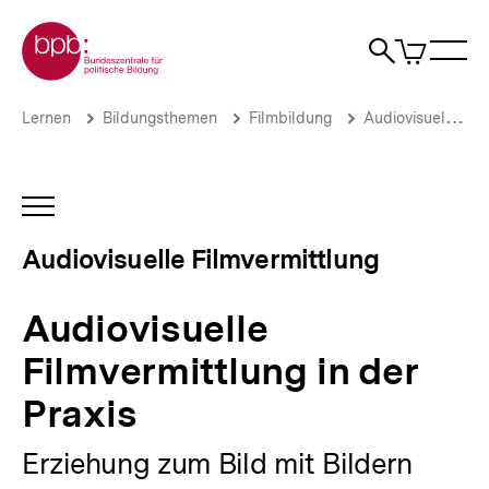
Direkt
Zur Startseite der bpb
zum
0
Artikel
Sho
Seiteninhalt
im
Naviga
Suche
springen
War
öffne
öffnen
öff
Pfadnavigation
Audiovisuelle
Brotkrümelnavigation
Lernen
Bildungsthemen
Filmbildung
Audiovisuelle Filmvermittlung
Filmvermittlung
in
der
Praxis
INHALTSNAVIGATION
|
ÖFFNEN
Audiovisuelle
Audiovisuelle Filmvermittlung
Filmvermittlung
|
bpb.de
Audiovisuelle
Filmvermittlung in der
Praxis
Erziehung zum Bild mit Bildern