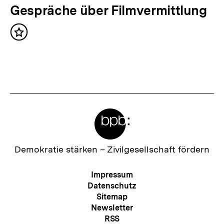
l
N
Gespräche über Filmvermittlung
t
ä
:
Inhalt
c
merken
h
s
t
e
Meta-
r
Links
I
n
Zur
Demokratie stärken –
Zivilgesellschaft fördern
Startseite
h
der
Meta-
Impressum
a
bpb
Navigation
Datenschutz
l
Sitemap
Newsletter
t
RSS