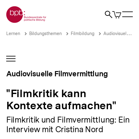
Direkt
Zur Startseite der bpb
zum
0
Artikel
Sho
Seiteninhalt
im
Naviga
Suche
springen
War
öffne
öffnen
öff
Pfadnavigation
"Filmkritik
Brotkrümelnavigation
Lernen
Bildungsthemen
Filmbildung
Audiovisuelle Filmvermittlung
kann
Kontexte
aufmachen"
|
INHALTSNAVIGATION
Audiovisuelle
ÖFFNEN
Filmvermittlung
Audiovisuelle Filmvermittlung
|
bpb.de
"Filmkritik kann
Kontexte aufmachen"
Filmkritik und Filmvermittlung: Ein
Interview mit Cristina Nord