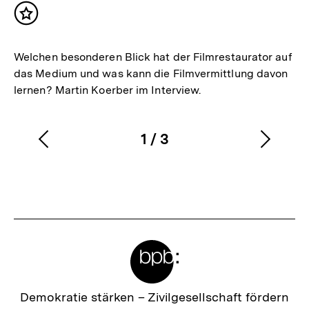
Inhalt
merken
Welchen besonderen Blick hat der Filmrestaurator auf
das Medium und was kann die Filmvermittlung davon
lernen? Martin Koerber im Interview.
1
/
3
Vorherigen
Nächs
Karussellinhalt
von
Inhalt
Inhalt
anzeigen
anzei
Meta-
Links
Zur
Demokratie stärken –
Zivilgesellschaft fördern