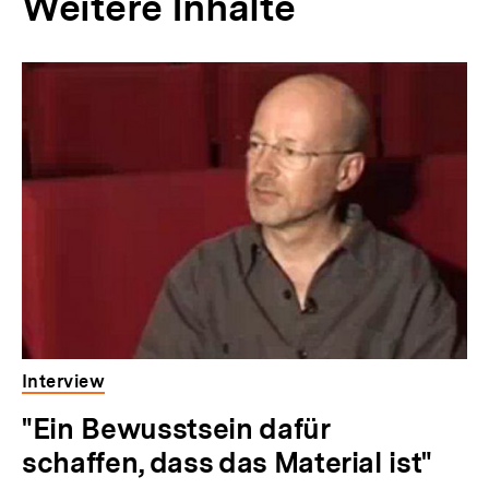
Weitere Inhalte
Inhaltskarousell
Inhaltskarussell
für
überspringen
weitere
Inhalte
Interview
"Ein Bewusstsein dafür
schaffen, dass das Material ist"