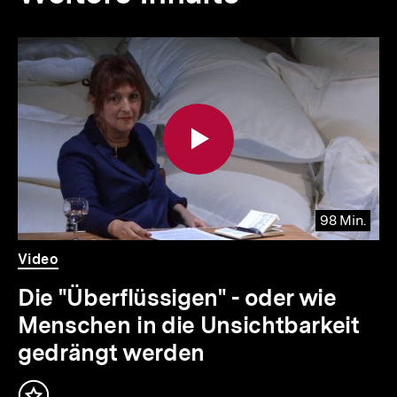
Inhaltskarousell
Inhaltskarussell
für
überspringen
weitere
Inhalte
98 Min.
Video
Dauer
Video
98
Min.
Die "Überflüssigen" - oder wie
Menschen in die Unsichtbarkeit
gedrängt werden