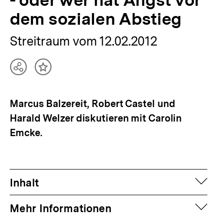
dem sozialen Abstieg
Streitraum vom 12.02.2012
Teilen
Inhalt
Optionen
merken
anzeigen
Marcus Balzereit, Robert Castel und
Harald Welzer diskutieren mit Carolin
Emcke.
auf
Inhalt
auf
Mehr Informationen