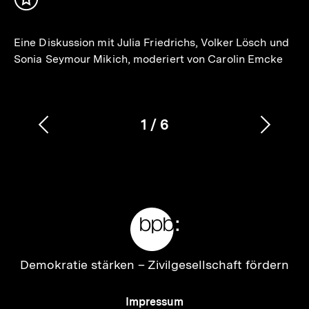
Inhalt
merken
Eine Diskussion mit Julia Friedrichs, Volker Lösch und
Sonia Seymour Mikich, moderiert von Carolin Emcke
1
/
6
Vorherigen
Nächs
Karussellinhalt
von
Inhalt
Inhalt
anzeigen
anzei
Meta-
Links
Zur
Demokratie stärken –
Zivilgesellschaft fördern
Startseite
der
Meta-
Impressum
bpb