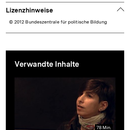
zuk
Lizenzhinweise
© 2012 Bundeszentrale für politische Bildung
Mediatheksinhalte
Verwandte Inhalte
zur
Thematik
Inhaltskarussell
überspringen
78 Min.