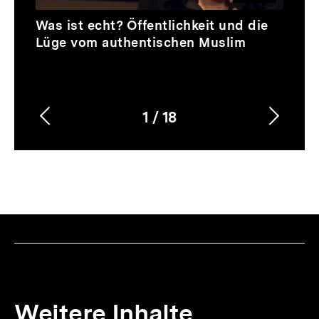
Video
Dauer
Was ist echt? Öffentlichkeit und die
78
Lüge vom authentischen Muslim
Min.
1
/
18
Vorherigen
Nächs
Karussellinhalt
von
Inhalt
Inhalt
anzeigen
anzei
Weitere Inhalte