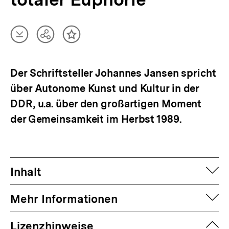
Artikel
Teilen
Inhalt
herunterladen
Optionen
merken
anzeigen
Der Schriftsteller Johannes Jansen spricht
über Autonome Kunst und Kultur in der
DDR, u.a. über den großartigen Moment
der Gemeinsamkeit im Herbst 1989.
auf
Inhalt
auf
Mehr Informationen
zuk
Lizenzhinweise