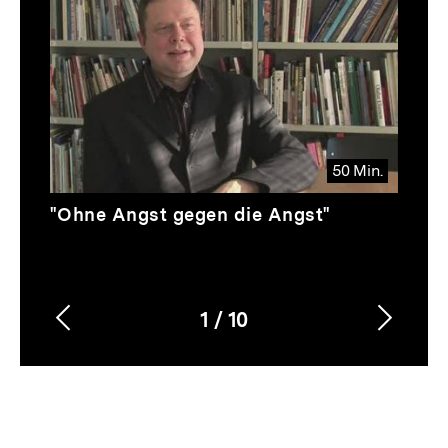
Inhaltskarussell
überspringen
50 Min.
Video
Dauer
"Ohne Angst gegen die Angst"
50
Min.
1
/
10
Vorherigen
Nächs
Karussellinhalt
von
Inhalt
Inhalt
anzeigen
anzei