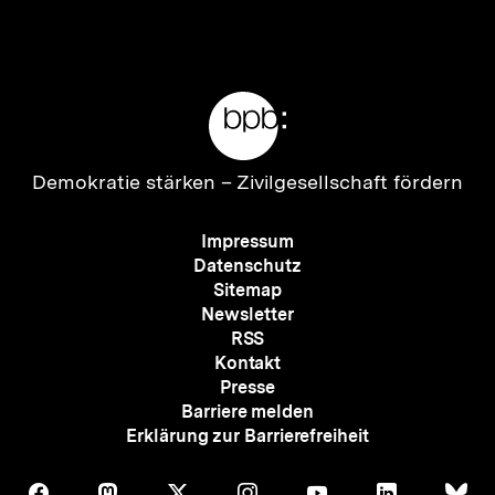
Inhalt
Inhalt
anzeigen
anzei
Meta-
Links
Zur
Demokratie stärken –
Zivilgesellschaft fördern
Startseite
der
Meta-
Impressum
bpb
Navigation
Datenschutz
Sitemap
Newsletter
RSS
Kontakt
Presse
Barriere melden
Erklärung zur Barrierefreiheit
Auf
Auf
Auf
Auf
Auf
Auf
Au