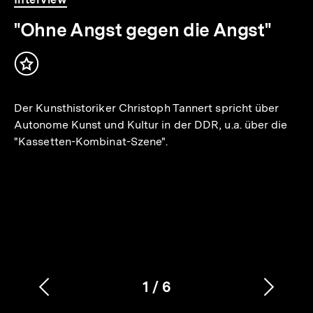
50
.
Min.
"Ohne Angst gegen die Angst"
Inhalt
merken
Der Kunsthistoriker Christoph Tannert spricht über
Autonome Kunst und Kultur in der DDR, u.a. über die
"Kassetten-Kombinat-Szene".
1
/
6
Vorherigen
Nächs
Karussellinhalt
von