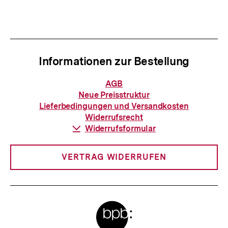
Inhalt
Inhalt
anzeigen
anzei
Informationen zur Bestellung
Informationen
AGB
zur
Neue Preisstruktur
Bestellung
Lieferbedingungen und Versandkosten
Widerrufsrecht
Download-
Widerrufsformular
Link:
VERTRAG WIDERRUFEN
Meta-