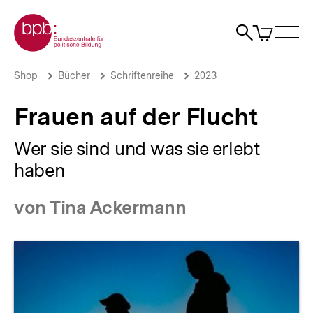
Direkt
Zur Startseite der bpb
zum
0
Artikel
Sho
Seiteninhalt
im
Naviga
Suche
springen
War
öffne
öffnen
öff
Pfadnavigation
Frauen
Brotkrümelnavigation
Shop
Bücher
Schriftenreihe
2023
auf
der
Frauen auf der Flucht
Flucht
|
bpb.de
Wer sie sind und was sie erlebt
haben
von Tina Ackermann
Produktvorschau