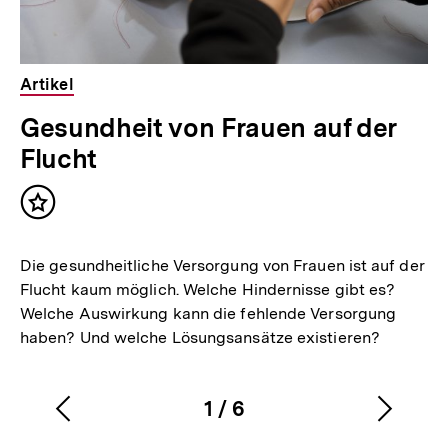
Artikel
Gesundheit von Frauen auf der
Flucht
Inhalt
merken
Die gesundheitliche Versorgung von Frauen ist auf der
Flucht kaum möglich. Welche Hindernisse gibt es?
Welche Auswirkung kann die fehlende Versorgung
haben? Und welche Lösungsansätze existieren?
1
/
6
Vorherigen
Nächs
Karussellinhalt
von