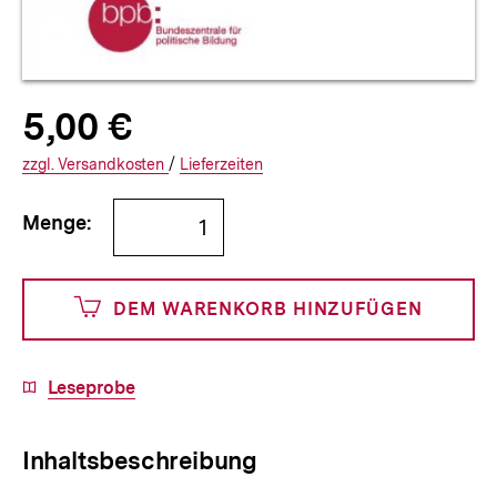
Allgemeine
Produktpreis:
5,00 €
5
zuzüglich
Informationen
€
Versandkosten
Interner
Informationen
zzgl.
zuzüglichen
Versandkosten
/
Interner
Informationen
Lieferzeiten
Link:
zu
Link:
zu
Bestellmenge
und
den
den
Menge:
angeben
500
DEM WARENKORB HINZUFÜGEN
Cents
Download-
Leseprobe
Link:
Inhaltsbeschreibung