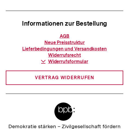
Informationen zur Bestellung
Informationen
AGB
zur
Neue Preisstruktur
Bestellung
Lieferbedingungen und Versandkosten
Widerrufsrecht
Download-
Widerrufsformular
Link:
VERTRAG WIDERRUFEN
Meta-
Links
Zur
Demokratie stärken –
Zivilgesellschaft fördern