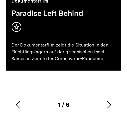
Video
Dauer
Dokumentarfilm
54
Min.
Paradise Left Behind
Inhalt
merken
Der Dokumentarfilm zeigt die Situation in den
Flüchtlingslagern auf der griechischen Insel
Samos in Zeiten der Coronavirus-Pandemie.
1
/
6
Vorherigen
Nächs
Karussellinhalt
von
Inhalt
Inhalt
anzeigen
anzei