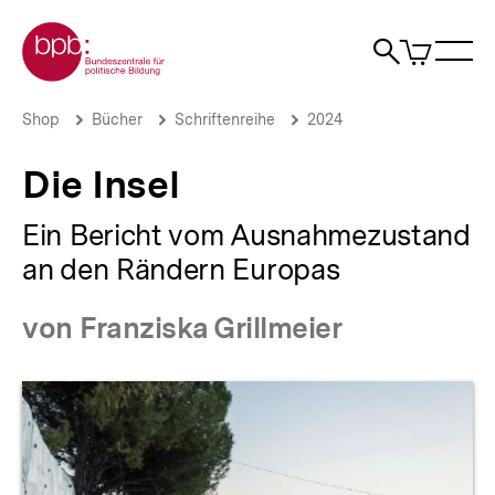
Direkt
Zur Startseite der bpb
zum
0
Artikel
Sho
Seiteninhalt
im
Naviga
Suche
springen
War
öffne
öffnen
öff
Pfadnavigation
Die
Brotkrümelnavigation
Shop
Bücher
Schriftenreihe
2024
Insel
|
Die Insel
bpb.de
Ein Bericht vom Ausnahmezustand
an den Rändern Europas
von Franziska Grillmeier
Produktvorschau