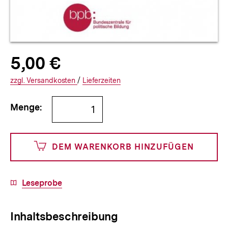
Allgemeine
Produktpreis:
5,00 €
5
zuzüglich
Informationen
€
Versandkosten
Interner
Informationen
zzgl.
zuzüglichen
Versandkosten
/
Interner
Informationen
Lieferzeiten
Link:
zu
Link:
zu
Bestellmenge
und
den
den
Menge:
angeben
500
DEM WARENKORB HINZUFÜGEN
Cents
Download-
Leseprobe
Link:
Inhaltsbeschreibung