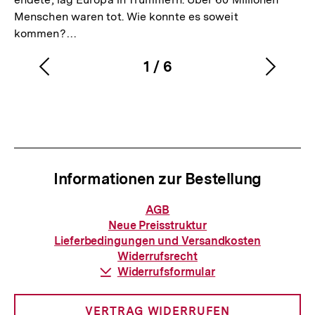
Menschen waren tot. Wie konnte es soweit
kommen?…
1
/
6
Vorherigen
Nächs
Karussellinhalt
von
Inhalt
Inhalt
anzeigen
anzei
Informationen zur Bestellung
Informationen
AGB
zur
Neue Preisstruktur
Bestellung
Lieferbedingungen und Versandkosten
Widerrufsrecht
Download-
Widerrufsformular
Link:
VERTRAG WIDERRUFEN