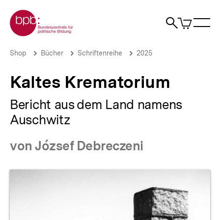
Direkt
Zur Startseite der bpb
zum
0
Artikel
Sho
Seiteninhalt
im
Naviga
Suche
springen
War
öffne
öffnen
öff
Pfadnavigation
Kaltes
Brotkrümelnavigation
Shop
Bücher
Schriftenreihe
2025
Krematorium
|
Kaltes Krematorium
bpb.de
Bericht aus dem Land namens
Auschwitz
von József Debreczeni
Produktvorschau