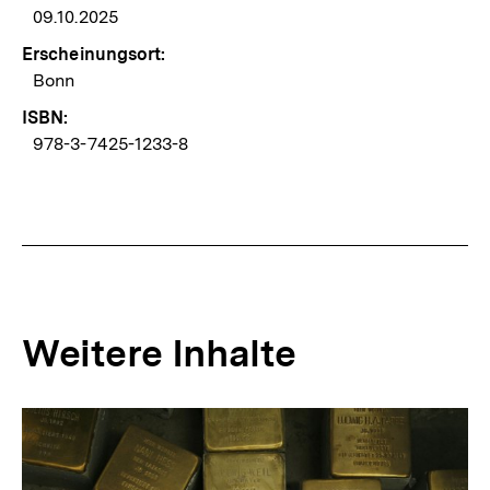
09.10.2025
Erscheinungsort:
Bonn
ISBN:
978-3-7425-1233-8
Weitere Inhalte
Inhaltskarousell
Inhaltskarussell
für
überspringen
weitere
Inhalte