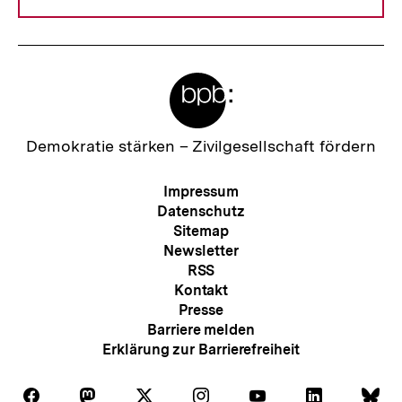
Meta-
Links
Zur
Demokratie stärken –
Zivilgesellschaft fördern
Startseite
der
Meta-
Impressum
bpb
Navigation
Datenschutz
Sitemap
Newsletter
RSS
Kontakt
Presse
Barriere melden
Erklärung zur Barrierefreiheit
Auf
Auf
Auf
Auf
Auf
Auf
Au