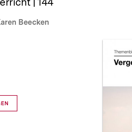
rricht | 144
Karen Beecken
Prod
GEN