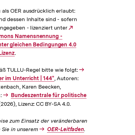
Link:
 als OER ausdrücklich erlaubt:
d dessen Inhalte sind - sofern
ngegeben - lizenziert unter
Externer
mmons Namensnennung -
Link:
ter gleichen Bedingungen 4.0
Lizenz
.
 TULLU-Regel bitte wie folgt:
 im Unterricht | 144"
, Autoren:
tenbach, Karen Beecken,
n:
Interner
Bundeszentrale für politische
Link:
2026), Lizenz: CC BY-SA 4.0.
ise zum Einsatz der veränderbaren
n Sie in unserem
Interner
OER-Leitfaden
.