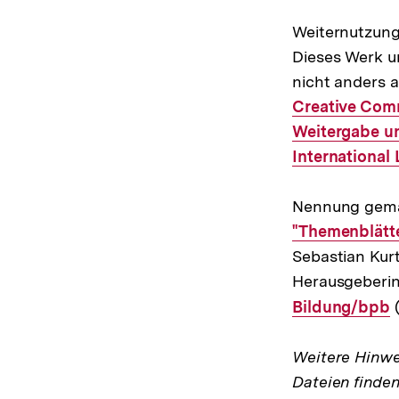
Weiternutzung
Dieses Werk un
nicht anders a
Creative Co
Weitergabe un
International 
Nennung gemäß
Interner
"Themenblätter
Link:
Sebastian Kur
Herausgeberi
Bildung/bpb
(
Weitere Hinwe
Dateien finde