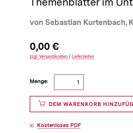
Themenblätter im Unte
a
t
i
von Sebastian Kurtenbach, 
o
n
Allgemeine
Produktpreis:
0,00 €
0
zuzüglich
Informationen
€
Versandkosten
Interner
Informationen
zzgl.
zuzüglichen
Versandkosten
/
Interner
Informationen
Lieferzeiten
Link:
zu
Link:
zu
und
den
den
Bestellmenge
Menge:
0
angeben
Cents
DEM WARENKORB HINZUFÜ
Download-
Kostenloses PDF