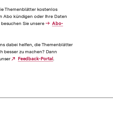
Link:
ie Themenblätter kostenlos
in Abo kündigen oder Ihre Daten
 besuchen Sie unsere
Interner
Abo-
Link:
ns dabei helfen, die Themenblätter
ch besser zu machen? Dann
unser
Externer
Feedback-Portal
.
Link: