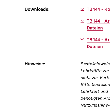
Downloads:
Download-
TB 144 - K
Link:
Download-
TB 144 - Ar
Link:
Dateien
Download-
TB 144 - A
Link:
Dateien
Hinweise:
Bestellhinweis
Lehrkräfte zur
nicht zur Vert
Bitte bestelle
Lehrkraft und 
benötigten Arb
Nutzungshinwe