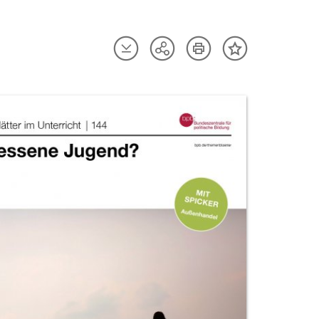
Artikel
Artikel
Teilen
Inhalt
herunterladen
drucken
Optionen
merken
anzeigen
uktvorschau