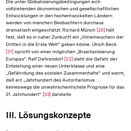
Die unter Globalisierungsbedingungen sich
vollziehenden ökonomischen und gesellschaftlichen
Entwicklungen in den hochentwickelten Ländern
werden von manchen Beobachtern durchaus
dramatisch eingeschätzt. Richard Münch
Zur
[20]
hält
fest, daß es in naher Zunkunft ein „Hineinwuchern der
Auflösung
Dritten in die Erste Welt“ geben könne. Ulrich Beck
Zur
der
[21]
spricht von einer möglichen „Brasilianisierung
Auflö
Fußnote
Europas“. Ralf Dahrendorf
Zur
[22]
sieht die Gefahr der
der
Entstehung einer neuen Unterklasse und eine
Auflösung
Fußno
„Gefährdung des sozialen Zusammenhalts“ und warnt,
der
daß ein „Jahrhundert des Autoritarismus . . .
Fußnote
keineswegs die unwahrscheinlichste Prognose für das
21. Jahrhundert“
Zur
[23]
darstelle.
Auflösung
der
III. Lösungskonzepte
Fußnote