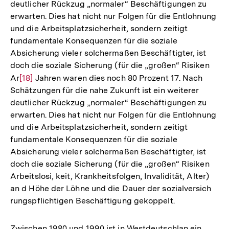
deutlicher Rückzug „normaler“ Beschäftigungen zu
der
erwarten. Dies hat nicht nur Folgen für die Entlohnung
Fußnote
und die Arbeitsplatzsicherheit, sondern zeitigt
fundamentale Konsequenzen für die soziale
Absicherung vieler solchermaßen Beschäftigter, ist
doch die soziale Sicherung (für die „großen“ Risiken
Ar
Zur
[18]
Jahren waren dies noch 80 Prozent 17. Nach
Schätzungen für die nahe Zukunft ist ein weiterer
Auflösung
deutlicher Rückzug „normaler“ Beschäftigungen zu
der
erwarten. Dies hat nicht nur Folgen für die Entlohnung
Fußnote
und die Arbeitsplatzsicherheit, sondern zeitigt
fundamentale Konsequenzen für die soziale
Absicherung vieler solchermaßen Beschäftigter, ist
doch die soziale Sicherung (für die „großen“ Risiken
Arbeitslosi, keit, Krankheitsfolgen, Invalidität, Alter)
an d Höhe der Löhne und die Dauer der sozialversich
rungspflichtigen Beschäftigung gekoppelt.
Zwischen 1980 und 1990 ist in Westdeutschlan ein