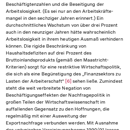
Beschäftigtenzahlen und die Beseitigung der
Arbeitslosigkeit. (Es sei nur an den Arbeitskräfte-
mangel in den sechziger Jahren erinnert.) Ein
durchschnittliches Wachstum von über drei Prozent
auch in den neunziger Jahren hätte wahrscheinlich
Arbeitslosigkeit in ihrem heutigen Ausmaß verhindern
können. Die rigide Beschränkung von
Haushaltsdefiziten auf drei Prozent des
Bruttoinlandsprodukts (gemäß den Maastricht-
Kriterien) sorgt für eine restriktive Wirtschaftspolitik,
die sich als eine Begünstigung des „Finanzsektors zu
Lasten der Arbeiterschaft“
Zur
[6]
sehen ließe. Zumindest
steht die weit verbreitete Negation von
Auflösung
Beschäftigungseffekten der Nachfragepolitik in
der
großen Teilen der Wirtschaftswissenschaft im
Fußnote
auffallenden Gegensatz zu den Hoffnungen, die
regelmäßig mit einer Ausweitung der
Exportnachfrage verbunden werden. Mit Ausnahme
des untypischen Vereinigungsbooms 1990/91 lassen