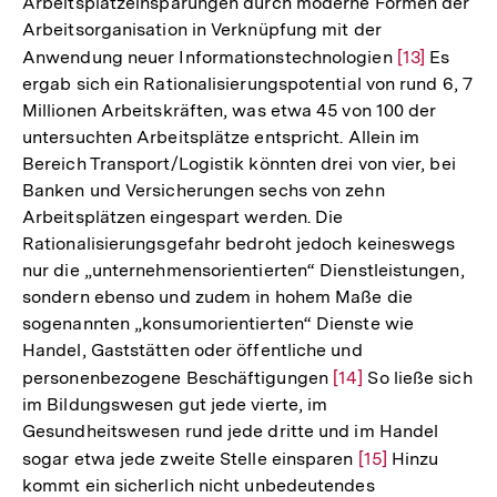
Arbeitsplatzeinsparungen durch moderne Formen der
Arbeitsorganisation in Verknüpfung mit der
Anwendung neuer Informationstechnologien
Zur
[13]
Es
ergab sich ein Rationalisierungspotential von rund 6, 7
Auflösung
Millionen Arbeitskräften, was etwa 45 von 100 der
der
untersuchten Arbeitsplätze entspricht. Allein im
Fußnote
Bereich Transport/Logistik könnten drei von vier, bei
Banken und Versicherungen sechs von zehn
Arbeitsplätzen eingespart werden. Die
Rationalisierungsgefahr bedroht jedoch keineswegs
nur die „unternehmensorientierten“ Dienstleistungen,
sondern ebenso und zudem in hohem Maße die
sogenannten „konsumorientierten“ Dienste wie
Handel, Gaststätten oder öffentliche und
personenbezogene Beschäftigungen
Zur
[14]
So ließe sich
im Bildungswesen gut jede vierte, im
Auflösung
Gesundheitswesen rund jede dritte und im Handel
der
sogar etwa jede zweite Stelle einsparen
Zur
[15]
Hinzu
Fußnote
kommt ein sicherlich nicht unbedeutendes
Auflösung