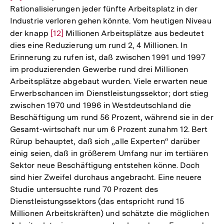
Rationalisierungen jeder fünfte Arbeitsplatz in der
der
Industrie verloren gehen könnte. Vom heutigen Niveau
Fu
der knapp
Zur
[12]
Millionen Arbeitsplätze aus bedeutet
dies eine Reduzierung um rund 2, 4 Millionen. In
Auflösung
Erinnerung zu rufen ist, daß zwischen 1991 und 1997
der
im produzierenden Gewerbe rund drei Millionen
Fußnote
Arbeitsplätze abgebaut wurden. Viele erwarten neue
Erwerbschancen im Dienstleistungssektor; dort stieg
zwischen 1970 und 1996 in Westdeutschland die
Beschäftigung um rund 56 Prozent, während sie in der
Gesamt-wirtschaft nur um 6 Prozent zunahm 12. Bert
Rürup behauptet, daß sich „alle Experten“ darüber
einig seien, daß in größerem Umfang nur im tertiären
Sektor neue Beschäftigung entstehen könne. Doch
sind hier Zweifel durchaus angebracht. Eine neuere
Studie untersuchte rund 70 Prozent des
Dienstleistungssektors (das entspricht rund 15
Millionen Arbeitskräften) und schätzte die möglichen