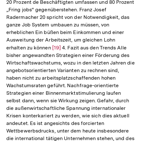
20 Prozent de Beschäftigten umfassen und 80 Prozent
„Fring jobs“ gegenüberstehen. Franz Josef
Radermacher 20 spricht von der Notwendigkeit, das
ganze Job System umbauen zu müssen, von
erheblichen Ein büßen beim Einkommen und einer
Ausweitung der Arbeitszeit, um gleichen Lohn
erhalten zu können
Zur
[19]
4. Fazit aus den Trends Alle
bisher angewandten Strategien einer Förderung des
Auflösung
Wirtschaftswachstums, wozu in den letzten Jahren die
der
angebotsorientierten Varianten zu rechnen sind,
Fußnote
haben nicht zu arbeitsplatzschaffenden hohen
Wachstumsraten geführt. Nachfrage-orientierte
Strategien einer Binnenmarktstimulierung laufen
selbst dann, wenn sie Wirkung zeigen. Gefahr, durch
die außenwirtschaftliche Spannung internationaler
Krisen konterkariert zu werden, wie sich dies aktuell
andeutet. Es ist angesichts des forcierten
Wettbewerbsdrucks, unter dem heute insbesondere
die international tätigen Unternehmen stehen, und des