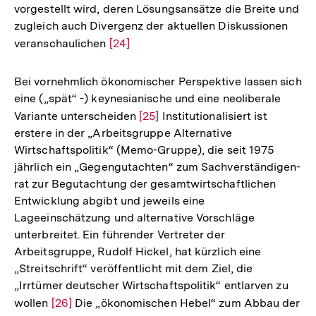
vorgestellt wird, deren Lösungsansätze die Breite und
zugleich auch Divergenz der aktuellen Diskussionen
veranschaulichen
Zur
[24]
Auflösung
der
Bei vornehmlich ökonomischer Perspektive lassen sich
Fußnote
eine („spät“ -) keynesianische und eine neoliberale
Variante unterscheiden
Zur
[25]
Institutionalisiert ist
erstere in der „Arbeitsgruppe Alternative
Auflösung
Wirtschaftspolitik“ (Memo-Gruppe), die seit 1975
der
jährlich ein „Gegengutachten“ zum Sachverständigen-
Fußnote
rat zur Begutachtung der gesamtwirtschaftlichen
Entwicklung abgibt und jeweils eine
Lageeinschätzung und alternative Vorschläge
unterbreitet. Ein führender Vertreter der
Arbeitsgruppe, Rudolf Hickel, hat kürzlich eine
„Streitschrift“ veröffentlicht mit dem Ziel, die
„Irrtümer deutscher Wirtschaftspolitik“ entlarven zu
Zum
wollen
Zur
[26]
Die „ökonomischen Hebel“ zum Abbau der
Seite