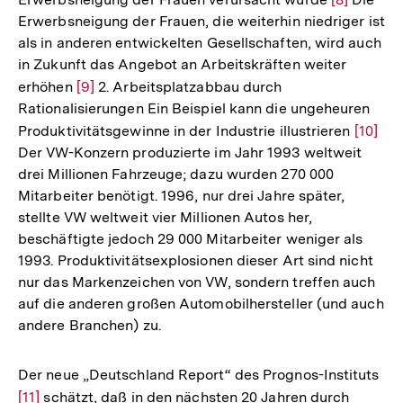
Erwerbsneigung der Frauen, die weiterhin niedriger ist
Auflösung
als in anderen entwickelten Gesellschaften, wird auch
der
in Zukunft das Angebot an Arbeitskräften weiter
Fußnote
erhöhen
Zur
[9]
2. Arbeitsplatzabbau durch
Rationalisierungen Ein Beispiel kann die ungeheuren
Auflösung
Produktivitätsgewinne in der Industrie illustrieren
Zur
[10]
der
Der VW-Konzern produzierte im Jahr 1993 weltweit
Auflös
Fußnote
drei Millionen Fahrzeuge; dazu wurden 270 000
der
Mitarbeiter benötigt. 1996, nur drei Jahre später,
Fußnot
stellte VW weltweit vier Millionen Autos her,
beschäftigte jedoch 29 000 Mitarbeiter weniger als
1993. Produktivitätsexplosionen dieser Art sind nicht
nur das Markenzeichen von VW, sondern treffen auch
auf die anderen großen Automobilhersteller (und auch
andere Branchen) zu.
Der neue „Deutschland Report“ des Prognos-Instituts
Zur
[11]
schätzt, daß in den nächsten 20 Jahren durch
Auf