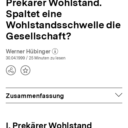
Prekärer Wohlstand.
Spaltet eine
Wohlstandsschwelle die
Gesellschaft?
Werner Hübinger
(Mehr zum Autor)
öffnen
30.04.1999
/ 25 Minuten zu lesen
Teilen
Inhalt
Optionen
merken
anzeigen
auf
Zusammenfassung
I. Prekärer Wohlstand