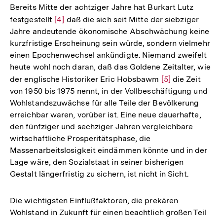
Bereits Mitte der achtziger Jahre hat Burkart Lutz
festgestellt
Zur
[4]
daß die sich seit Mitte der siebziger
Jahre andeutende ökonomische Abschwächung keine
Auflösung
kurzfristige Erscheinung sein würde, sondern vielmehr
der
einen Epochenwechsel ankündigte. Niemand zweifelt
Fußnote
heute wohl noch daran, daß das Goldene Zeitalter, wie
der englische Historiker Eric Hobsbawm
Zur
[5]
die Zeit
von 1950 bis 1975 nennt, in der Vollbeschäftigung und
Auflösung
Wohlstandszuwächse für alle Teile der Bevölkerung
der
erreichbar waren, vorüber ist. Eine neue dauerhafte,
Fußnote
den fünfziger und sechziger Jahren vergleichbare
wirtschaftliche Prosperitätsphase, die
Massenarbeitslosigkeit eindämmen könnte und in der
Lage wäre, den Sozialstaat in seiner bisherigen
Gestalt längerfristig zu sichern, ist nicht in Sicht.
Die wichtigsten Einflußfaktoren, die prekären
Wohlstand in Zukunft für einen beachtlich großen Teil