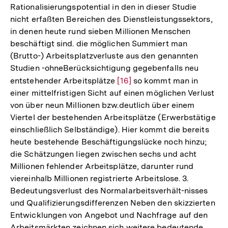
Rationalisierungspotential in den in dieser Studie
der
nicht erfaßten Bereichen des Dienstleistungssektors,
Fußnote
in denen heute rund sieben Millionen Menschen
beschäftigt sind. die möglichen Summiert man
(Brutto-) Arbeitsplatzverluste aus den genannten
Studien -ohneBerücksichtigung gegebenfalls neu
entstehender Arbeitsplätze
Zur
[16]
so kommt man in
einer mittelfristigen Sicht auf einen möglichen Verlust
Auflösung
von über neun Millionen bzw.deutlich über einem
der
Viertel der bestehenden Arbeitsplätze (Erwerbstätige
Fußnote
einschließlich Selbständige). Hier kommt die bereits
heute bestehende Beschäftigungslücke noch hinzu;
die Schätzungen liegen zwischen sechs und acht
Millionen fehlender Arbeitsplätze, darunter rund
viereinhalb Millionen registrierte Arbeitslose. 3.
Bedeutungsverlust des Normalarbeitsverhält-nisses
und Qualifizierungsdifferenzen Neben den skizzierten
Entwicklungen von Angebot und Nachfrage auf den
Arbeitsmärkten zeichnen sich weitere bedeutende