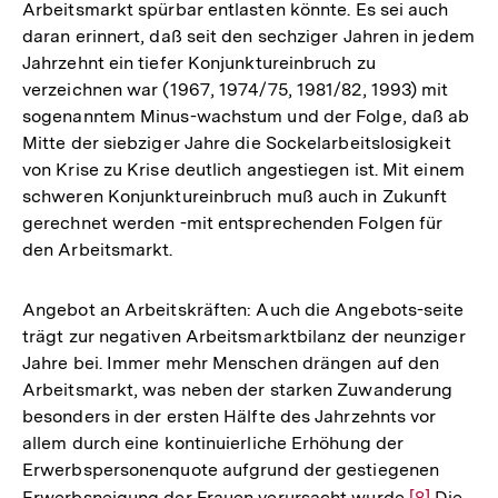
Arbeitsmarkt spürbar entlasten könnte. Es sei auch
daran erinnert, daß seit den sechziger Jahren in jedem
Jahrzehnt ein tiefer Konjunktureinbruch zu
verzeichnen war (1967, 1974/75, 1981/82, 1993) mit
sogenanntem Minus-wachstum und der Folge, daß ab
Mitte der siebziger Jahre die Sockelarbeitslosigkeit
von Krise zu Krise deutlich angestiegen ist. Mit einem
schweren Konjunktureinbruch muß auch in Zukunft
gerechnet werden -mit entsprechenden Folgen für
den Arbeitsmarkt.
Angebot an Arbeitskräften: Auch die Angebots-seite
trägt zur negativen Arbeitsmarktbilanz der neunziger
Jahre bei. Immer mehr Menschen drängen auf den
Arbeitsmarkt, was neben der starken Zuwanderung
besonders in der ersten Hälfte des Jahrzehnts vor
allem durch eine kontinuierliche Erhöhung der
Erwerbspersonenquote aufgrund der gestiegenen
Erwerbsneigung der Frauen verursacht wurde
Zur
[8]
Die