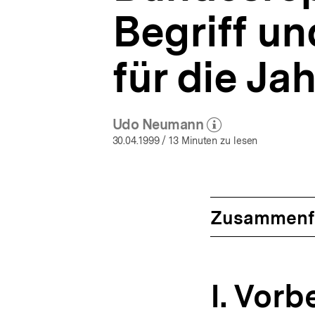
Begriff u
für die Ja
Udo Neumann
(Mehr zum Autor)
öffnen
30.04.1999
/ 13 Minuten zu lesen
Zusammenf
I. Vor