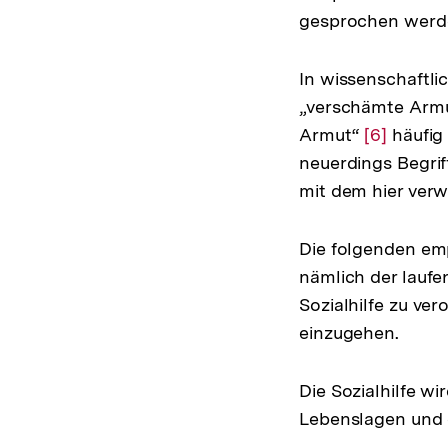
gesprochen werd
In wissenschaftl
„verschämte Armu
Armut“
Zur
[6]
häufig 
neuerdings Begrif
Auflösun
mit dem hier ver
der
Fußnote
Die folgenden emp
nämlich der lauf
Sozialhilfe zu vero
einzugehen.
Die Sozialhilfe wi
Lebenslagen und d