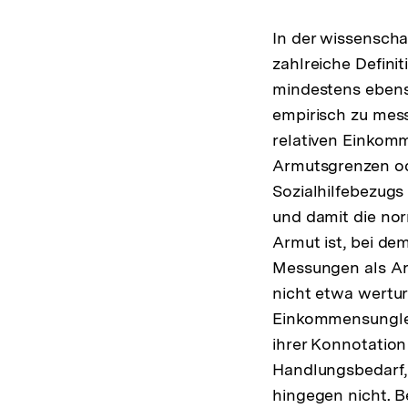
In der wissenschaf
zahlreiche Defini
mindestens ebens
empirisch zu mes
relativen Einkom
Armutsgrenzen od
Sozialhilfebezugs
und damit die no
Armut ist, bei de
Messungen als A
nicht etwa werturt
Einkommensungleic
ihrer Konnotation
Handlungsbedarf,
hingegen nicht. B