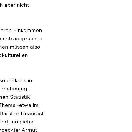
h aber nicht
 deren Einkommen
 Rechtsanspruches
onen müssen also
okulturellen
sonenkreis in
 Wahrnehmung
hen Statistik
 Thema -etwa im
arüber hinaus ist
sind, mögliche
erdeckter Armut