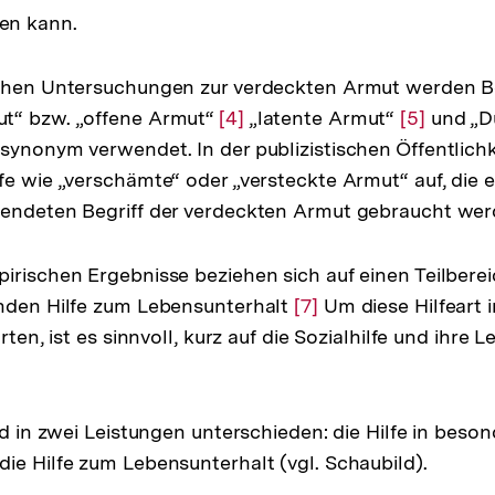
en kann.
ichen Untersuchungen zur verdeckten Armut werden Be
t“ bzw. „offene Armut“
Zur
[4]
„latente Armut“
Zur
[5]
und „Du
synonym verwendet. In der publizistischen Öffentlich
Auflösung
Auflösung
fe wie „verschämte“ oder „versteckte Armut“ auf, die
g
der
der
wendeten Begriff der verdeckten Armut gebraucht wer
Fußnote
Fußnote
irischen Ergebnisse beziehen sich auf einen Teilbereic
enden Hilfe zum Lebensunterhalt
Zur
[7]
Um diese Hilfeart 
rten, ist es sinnvoll, kurz auf die Sozialhilfe und ihre 
Auflösung
der
Fußnote
rd in zwei Leistungen unterschieden: die Hilfe in beso
ie Hilfe zum Lebensunterhalt (vgl. Schaubild).