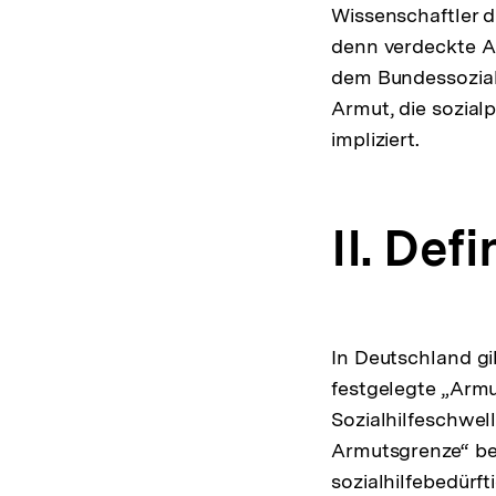
Wissenschaftler 
denn verdeckte Ar
dem Bundessozialh
Armut, die sozial
impliziert.
II. Defi
In Deutschland gi
festgelegte „Armu
Sozialhilfeschwell
Armutsgrenze“ bez
sozialhilfebedür