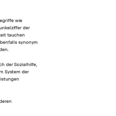
griffe wie
nkelziffer der
keit tauchen
 ebenfalls synonym
den.
h der Sozialhilfe,
im System der
Leistungen
nderen