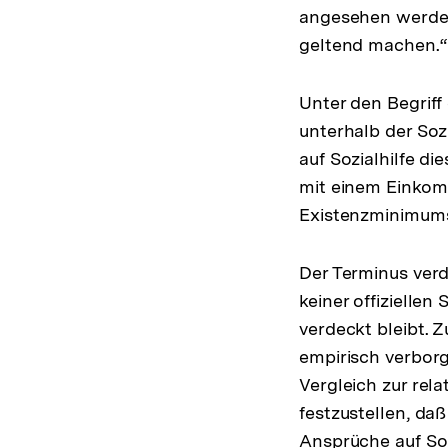
angesehen werden,
geltend machen.
Unter den Begrif
unterhalb der Soz
auf Sozialhilfe d
mit einem Einkomm
Existenzminimums 
Der Terminus verd
keiner offizielle
verdeckt bleibt. 
empirisch verbor
Vergleich zur re
festzustellen, da
Ansprüche auf Soz