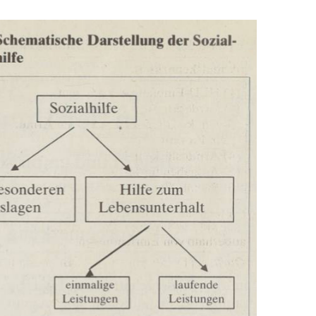
In
Lightbox
öffnen