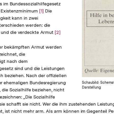
as im Bundessozialhilfegesetz
e Existenzminimum
Zur
[1]
Die
igkeit kann in zwei
Auflösung
erschieden werden: die
der
 und die verdeckte Armut
Fußnote
Zur
[2]
Auflösung
der
der bekämpften Armut werden
Fußnote
eichnet, die
tigt nach dem
gesetz sind und die Leistungen
ch beziehen. Nach der offiziellen
r ehemaligen Bundesregierung
Schaubild: Schemati
Darstellung
 die Sozialhilfe beziehen, nicht
ezeichnen: „Die Sozialhilfe
ie schafft sie nicht. Wer die ihm zustehenden Leistung
, ist nicht mehr arm. Als arm können im Gegenteil P