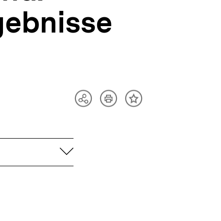
gebnisse
Artikel
Teilen
Inhalt
drucken
Optionen
merken
anzeigen
aufklappen