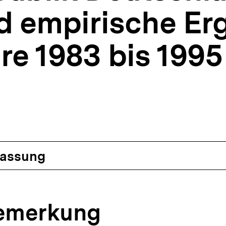
nd empirische Er
hre 1983 bis 1995
assung
bemerkung