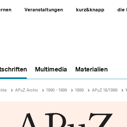
ernen
Veranstaltungen
kurz&knapp
die
tschriften
Multimedia
Materialien
ion
chte
APuZ Archiv
1990 - 1999
1999
APuZ 18/1999
V