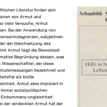
tlichen Literatur finden sich
tionen von Armut und
o viele Versuche, Armut
sen. Bei der Anwendung von
mensarmutsgrenzen, subjektiven
er der Gleichsetzung des
 mit Armut liegt die Beweislast
rmative Begründung dessen, was
m Wissenschaftler, der diese
rmutsmessungen bezeichnet und
eilsfrei als bloße
hheit. Armut aber impliziert in
 immer sozialpolitischen
 Einkommens-ungleichheit
ei der verdeckten Armut hat der