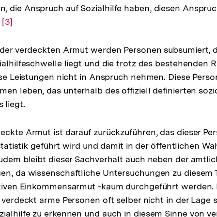
 die Anspruch auf Sozialhilfe haben, diesen Anspruc
“
Zur
[3]
Auflösung
der
f der verdeckten Armut werden Personen subsumiert,
Fußnote
ialhilfeschwelle liegt und die trotz des bestehenden
iese Leistungen nicht in Anspruch nehmen. Diese Pers
en leben, das unterhalb des offiziell definierten sozi
liegt.
eckte Armut ist darauf zurückzuführen, das dieser Per
n Statistik geführt wird und damit in der öffentlichen
Zudem bleibt dieser Sachverhalt auch neben der amtlic
gen, da wissenschaftliche Untersuchungen zu diesem
lativen Einkommensarmut -kaum durchgeführt werden. D
ß verdeckt arme Personen oft selber nicht in der Lage 
ialhilfe zu erkennen und auch in diesem Sinne von v