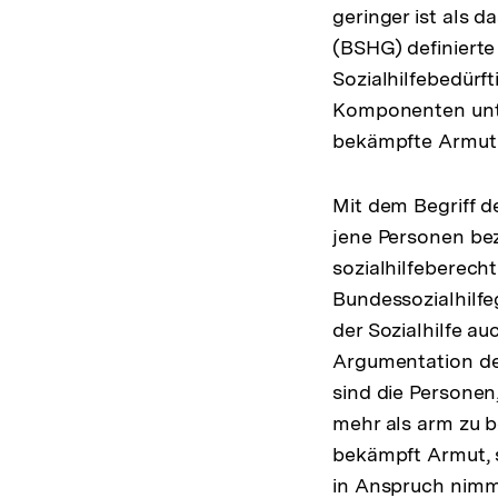
geringer ist als d
(BSHG) definiert
Sozialhilfebedürft
Komponenten unt
bekämpfte Armut
Mit dem Begriff 
jene Personen bez
sozialhilfeberech
Bundessozialhilfe
der Sozialhilfe au
Argumentation de
sind die Personen,
mehr als arm zu b
bekämpft Armut, s
in Anspruch nimmt