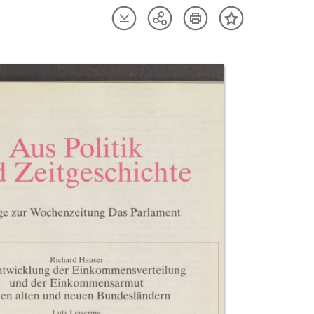
Artikel
Artikel
Teilen
Inhalt
herunterladen
drucken
Optionen
merken
anzeigen
uktvorschau