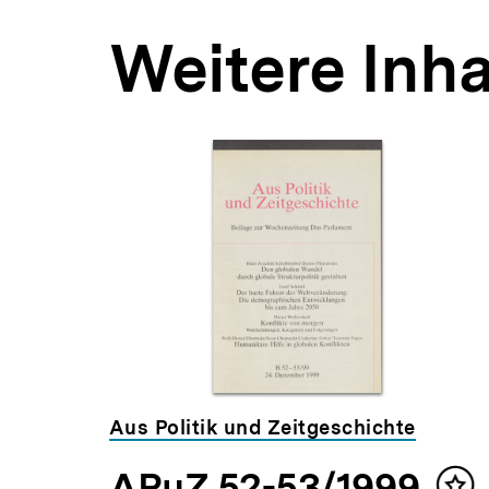
Weitere Inha
Inhaltskarousell
Inhaltskarussell
für
überspringen
weitere
Inhalte
Aus Politik und Zeitgeschichte
APuZ 52-53/1999