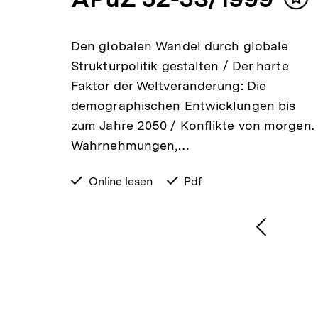
lt
Inh
ken
mer
DDR.
Den globalen Wandel durch globale
g /
Strukturpolitik gestalten / Der harte
Faktor der Weltveränderung: Die
che -
demographischen Entwicklungen bis
nisse
zum Jahre 2050 / Konflikte von morgen.
Wahrnehmungen,…
verfügbar
Online lesen
verfügbar
Pdf
zum
als
1
/
2
Karussellinhalt
von
Vorheri
Inhalt
anzeige