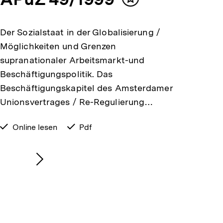
Inhalt
merken
Der Sozialstaat in der Globalisierung /
Möglichkeiten und Grenzen
supranationaler Arbeitsmarkt-und
Beschäftigungspolitik. Das
Beschäftigungskapitel des Amsterdamer
Unionsvertrages / Re-Regulierung…
verfügbar
Online lesen
verfügbar
Pdf
zum
als
Nächsten
Inhalt
anzeigen