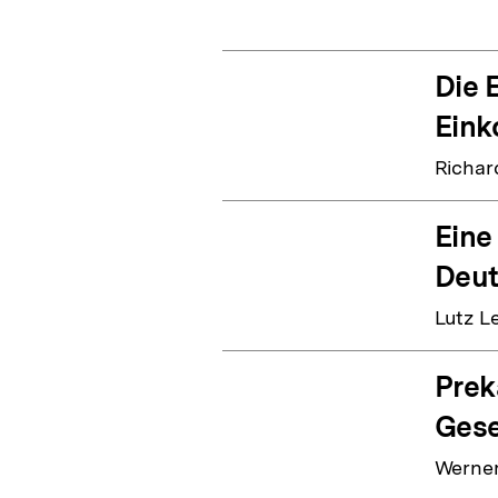
Die 
Eink
Richar
Eine
Deut
Lutz L
Prek
Gese
Werner