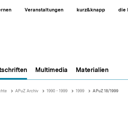
ernen
Veranstaltungen
kurz&knapp
die
tschriften
Multimedia
Materialien
ion
chte
APuZ Archiv
1990 - 1999
1999
APuZ 18/1999