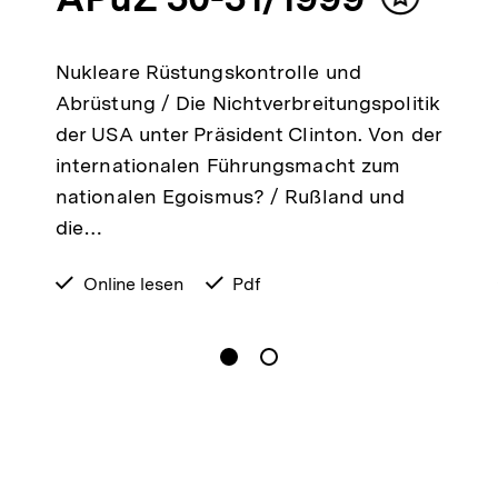
alt
Inhalt
ken
merken
Nukleare Rüstungskontrolle und
Abrüstung / Die Nichtverbreitungspolitik
der USA unter Präsident Clinton. Von der
internationalen Führungsmacht zum
nationalen Egoismus? / Rußland und
die…
verfügbar
Online lesen
verfügbar
Pdf
zum
als
gen
Springe zum Inhalt
1
(
Aktueller Inhalt
)
Springe zum Inhalt
2
n