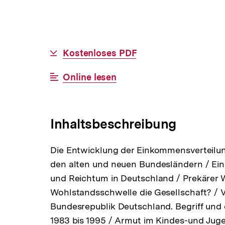
Allgemeine
Download-
Kostenloses PDF
Informationen
Link:
Interner
Online lesen
Link:
Inhaltsbeschreibung
Die Entwicklung der Einkommensverteilu
den alten und neuen Bundesländern / Ein
und Reichtum in Deutschland / Prekärer W
Wohlstandsschwelle die Gesellschaft? / 
Bundesrepublik Deutschland. Begriff und 
1983 bis 1995 / Armut im Kindes-und Jug