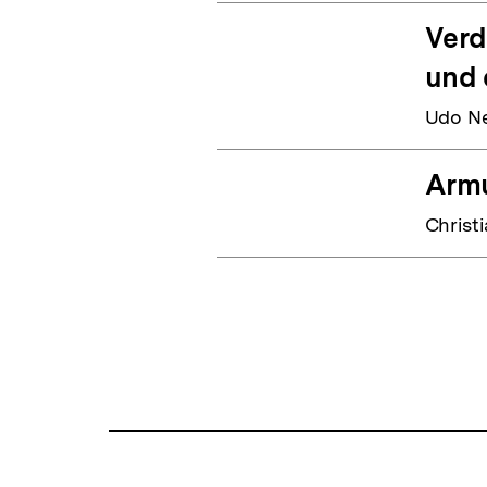
Verd
und 
Udo N
Armu
Christ