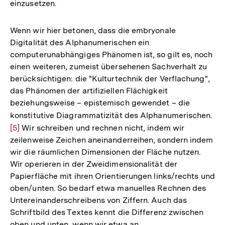
einzusetzen.
Wenn wir hier betonen, dass die embryonale
Digitalität des Alphanumerischen ein
computerunabhängiges Phänomen ist, so gilt es, noch
einen weiteren, zumeist übersehenen Sachverhalt zu
berücksichtigen: die "Kulturtechnik der Verflachung",
das Phänomen der artifiziellen Flächigkeit
beziehungsweise – epistemisch gewendet – die
konstitutive Diagrammatizität des Alphanumerischen.
Zur
[5]
Wir schreiben und rechnen nicht, indem wir
Au
zeilenweise Zeichen aneinanderreihen, sondern indem
der
wir die räumlichen Dimensionen der Fläche nutzen.
Fu
Wir operieren in der Zweidimensionalität der
Papierfläche mit ihren Orientierungen links/rechts und
oben/unten. So bedarf etwa manuelles Rechnen des
Untereinanderschreibens von Ziffern. Auch das
Schriftbild des Textes kennt die Differenz zwischen
oben und unten, wenn wir etwa an