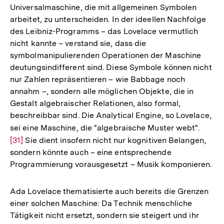
Universalmaschine, die mit allgemeinen Symbolen
arbeitet, zu unterscheiden. In der ideellen Nachfolge
des Leibniz-Programms – das Lovelace vermutlich
nicht kannte – verstand sie, dass die
symbolmanipulierenden Operationen der Maschine
deutungsindifferent sind. Diese Symbole können nicht
nur Zahlen repräsentieren – wie Babbage noch
annahm –, sondern alle möglichen Objekte, die in
Gestalt algebraischer Relationen, also formal,
beschreibbar sind. Die Analytical Engine, so Lovelace,
sei eine Maschine, die "algebraische Muster webt".
Zur
[31]
Sie dient insofern nicht nur kognitiven Belangen,
Auflö
sondern könnte auch – eine entsprechende
der
Programmierung vorausgesetzt – Musik komponieren.
Fußno
Ada Lovelace thematisierte auch bereits die Grenzen
einer solchen Maschine: Da Technik menschliche
Zum
Tätigkeit nicht ersetzt, sondern sie steigert und ihr
Seite