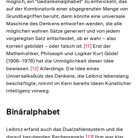
möglich, ein "Gedankenalphabet" zu entwickeln, das
auf der Kombinatorik einer abgegrenzten Menge von
Grundbegriffen beruht, dann könnte eine universale
Maschine des Denkens entworfen werden, die alle
möglichen wahren Sätze generiert und von jedem
vorgelegten Satz entscheidet, ob er wahr – also
korrekt gebildet – oder falsch ist.
Zur
[11]
Erst der
Mathematiker, Philosoph und Logiker Kurt Gödel
Auflösung
(1906–1978) hat die Unmöglichkeit dieser Idee
der
bewiesen.
Zur
[12]
Allerdings: Die Idee eines
Fußnote
Universalkalküls des Denkens, die Leibniz lebenslang
Auflösung
beschäftigte, nimmt im Kern bereits Ideen Künstlicher
der
Intelligenz vorweg.
Fußnote
Binäralphabet
Leibniz erfand auch das Dualzahlensystem und die
darauf beruhenden Rechenregeln.
Zur
[13]
Ihm war klar,