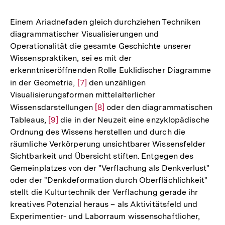
Einem Ariadnefaden gleich durchziehen Techniken
diagrammatischer Visualisierungen und
Operationalität die gesamte Geschichte unserer
Wissenspraktiken, sei es mit der
erkenntniseröffnenden Rolle Euklidischer Diagramme
in der Geometrie,
Zur
[7]
den unzähligen
Visualisierungsformen mittelalterlicher
Auflösung
Wissensdarstellungen
Zur
[8]
oder den diagrammatischen
der
Tableaus,
Zur
[9]
die in der Neuzeit eine enzyklopädische
Auflösung
Fußnote
Ordnung des Wissens herstellen und durch die
Auflösung
der
räumliche Verkörperung unsichtbarer Wissensfelder
der
Fußnote
Sichtbarkeit und Übersicht stiften. Entgegen des
Fußnote
Gemeinplatzes von der "Verflachung als Denkverlust"
oder der "Denkdeformation durch Oberflächlichkeit"
stellt die Kulturtechnik der Verflachung gerade ihr
kreatives Potenzial heraus – als Aktivitätsfeld und
Experimentier- und Laborraum wissenschaftlicher,