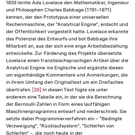
der
1833 lernte Ada Lovelace den Mathematiker, Ingenieur
Fußnote
und Philosophen Charles Babbage (1791–1871)
kennen, der den Prototypus einer universellen
Rechenmaschine, der "Analytical Engine", erdacht und
der Öffentlichkeit vorgestellt hatte. Lovelace erkannte
das Potenzial des Entwurfs und bot Babbage ihre
Mitarbeit an, aus der sich eine enge Arbeitsbeziehung
entwickelte. Zur Förderung des Projekts übersetzte
Lovelace einen französischsprachigen Artikel über die
Analytical Engine ins Englische und ergänzte diesen
um eigenhändige Kommentare und Anmerkungen, die
in ihrem Umfang den Originaltext um ein Dreifaches
übertrafen.
Zur
[29]
In diesen Text fügte sie unter
anderem eine Tabelle ein, in der sie die Berechnung
Auflösung
der Bernoulli-Zahlen in Form eines lauffähigen
der
Maschinenprogramms entwarf und niederschrieb. Sie
Fußnote
setzte dabei Programmierverfahren ein – "Bedingte
Verzweigung", "Rücklaufsystem", "Schleifen von
Schleifen" –, die noch heute in der