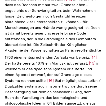
dass das Rechnen mit nur zwei Grundzeichen –
Auflösung
angesichts der Schwierigkeiten, beim Wahrnehmen
der
langer Zeichenfolgen noch Gestaltdifferenzen
Fußnote
hinreichend klar unterscheiden zu können – für
Menschenaugen und -hände wenig geeignet ist. Doch
ist damit bereits jener universelle binäre Code
entstanden, der in die Stromsignale des Computers
übersetzbar ist. Die Zeitschrift der Königlichen
Akademie der Wissenschaften zu Paris veröffentlichte
Zur
1703 einen entsprechenden Aufsatz von Leibniz.
[14]
Auflösu
Der hatte bereits 1679 ein Manuskript verfasst,
Zur
[15]
in
der
welchem er das dyadische System erläuterte und
Auflösun
Fußnote
einen Apparat entwarf, der auf Grundlage dieses
der
Systems rechnen sollte.
Zur
[16]
Gut möglich, dass Leibniz‘
Fußnote
Dualzahlensystem auch inspiriert wurde durch seine
Auflösung
Beschäftigung mit dem chinesischen I Ging, dem
der
Buch der Wandlungen, das kosmologische und
Fußnote
philosophische Ideen in 64 Bildern umsetzt, die aus