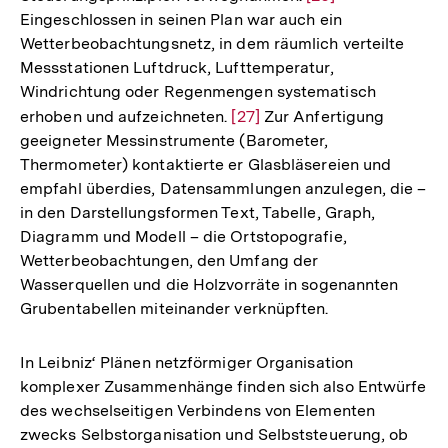
Eingeschlossen in seinen Plan war auch ein
Auflösung
Wetterbeobachtungsnetz, in dem räumlich verteilte
der
Messstationen Luftdruck, Lufttemperatur,
Fußnote
Windrichtung oder Regenmengen systematisch
erhoben und aufzeichneten.
Zur
[27]
Zur Anfertigung
geeigneter Messinstrumente (Barometer,
Auflösung
Thermometer) kontaktierte er Glasbläsereien und
der
empfahl überdies, Datensammlungen anzulegen, die –
Fußnote
in den Darstellungsformen Text, Tabelle, Graph,
Diagramm und Modell – die Ortstopografie,
Wetterbeobachtungen, den Umfang der
Wasserquellen und die Holzvorräte in sogenannten
Grubentabellen miteinander verknüpften.
In Leibniz‘ Plänen netzförmiger Organisation
komplexer Zusammenhänge finden sich also Entwürfe
des wechselseitigen Verbindens von Elementen
zwecks Selbstorganisation und Selbststeuerung, ob