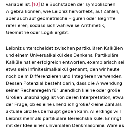
variabel ist.
Zur
[10]
Die Buchstaben der symbolischen
Algebra können, wie Leibniz hervorhebt, auf Zahlen,
Auflösung
aber auch auf geometrische Figuren oder Begriffe
der
referieren, sodass sich wahlweise Arithmetik,
Fußnote
Geometrie oder Logik ergibt.
Leibniz unterscheidet zwischen partikulären Kalkülen
und einem Universalkalkül des Denkens. Partikuläre
Kalküle hat er erfolgreich entworfen, exemplarisch sei
etwa sein Infinitesimalkalkül genannt, den wir heute
noch beim Differenzieren und Integrieren verwenden.
Dessen Potenzial besteht darin, dass die Anwendung
seiner Rechenregeln für unendlich kleine oder große
Größen unabhängig ist von deren Interpretation, etwa
der Frage, ob es eine unendlich große/kleine Zahl als
aktuale Größe überhaupt geben kann. Allerdings will
Leibniz mehr als partikuläre Bereichskalküle: Er ringt
mit der Idee einer universalen Denkmaschine. Wäre es