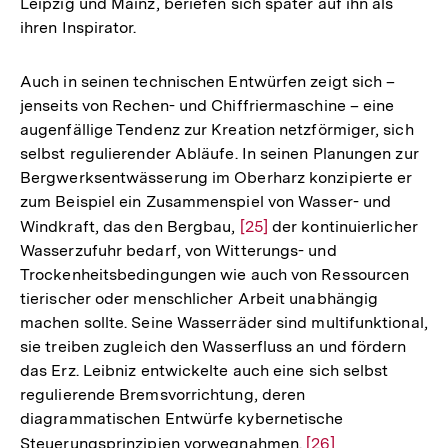
Leipzig und Mainz, beriefen sich später auf ihn als
ihren Inspirator.
Auch in seinen technischen Entwürfen zeigt sich –
jenseits von Rechen- und Chiffriermaschine – eine
augenfällige Tendenz zur Kreation netzförmiger, sich
selbst regulierender Abläufe. In seinen Planungen zur
Bergwerksentwässerung im Oberharz konzipierte er
zum Beispiel ein Zusammenspiel von Wasser- und
Windkraft, das den Bergbau,
Zur
[25]
der kontinuierlicher
Wasserzufuhr bedarf, von Witterungs- und
Auflösung
Trockenheitsbedingungen wie auch von Ressourcen
der
tierischer oder menschlicher Arbeit unabhängig
Fußnote
machen sollte. Seine Wasserräder sind multifunktional,
sie treiben zugleich den Wasserfluss an und fördern
das Erz. Leibniz entwickelte auch eine sich selbst
regulierende Bremsvorrichtung, deren
diagrammatischen Entwürfe kybernetische
Steuerungsprinzipien vorwegnahmen.
Zur
[26]