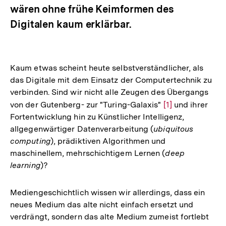
wären ohne frühe Keimformen des
Digitalen kaum erklärbar.
Kaum etwas scheint heute selbstverständlicher, als
das Digitale mit dem Einsatz der Computertechnik zu
verbinden. Sind wir nicht alle Zeugen des Übergangs
von der Gutenberg- zur "Turing-Galaxis"
Zur
[1]
und ihrer
Fortentwicklung hin zu Künstlicher Intelligenz,
Auflösung
allgegenwärtiger Datenverarbeitung (
ubiquitous
der
computing
), prädiktiven Algorithmen und
Fußnote
maschinellem, mehrschichtigem Lernen (
deep
learning
)?
Mediengeschichtlich wissen wir allerdings, dass ein
neues Medium das alte nicht einfach ersetzt und
verdrängt, sondern das alte Medium zumeist fortlebt