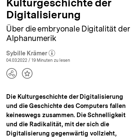
Kulturgeschichte der
Digitalisierung
Über die embryonale Digitalität der
Alphanumerik
Sybille Krämer
(Mehr zum Autor)
öffnen
04.03.2022
/ 19 Minuten zu lesen
Teilen
Inhalt
Optionen
merken
anzeigen
Die Kulturgeschichte der Digitalisierung
und die Geschichte des Computers fallen
keineswegs zusammen. Die Schnelligkeit
und die Radikalität, mit der sich die
Digitalisierung gegenwärtig vollzieht,