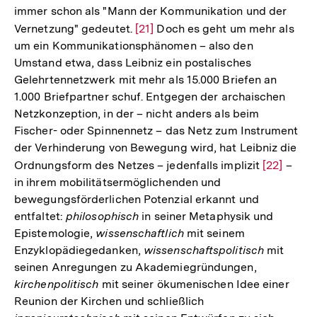
immer schon als "Mann der Kommunikation und der
der
Vernetzung" gedeutet.
Zur
[21]
Doch es geht um mehr als
Fußnote
um ein Kommunikationsphänomen – also den
Auflösung
Umstand etwa, dass Leibniz ein postalisches
der
Gelehrtennetzwerk mit mehr als 15.000 Briefen an
Fußnote
1.000 Briefpartner schuf. Entgegen der archaischen
Netzkonzeption, in der – nicht anders als beim
Fischer- oder Spinnennetz – das Netz zum Instrument
der Verhinderung von Bewegung wird, hat Leibniz die
Ordnungsform des Netzes – jedenfalls implizit
Zur
[22]
–
in ihrem mobilitätsermöglichenden und
Auflösung
bewegungsförderlichen Potenzial erkannt und
der
entfaltet:
philosophisch
in seiner Metaphysik und
Fußnote
Epistemologie,
wissenschaftlich
mit seinem
Enzyklopädiegedanken,
wissenschaftspolitisch
mit
seinen Anregungen zu Akademiegründungen,
kirchenpolitisch
mit seiner ökumenischen Idee einer
Reunion der Kirchen und schließlich