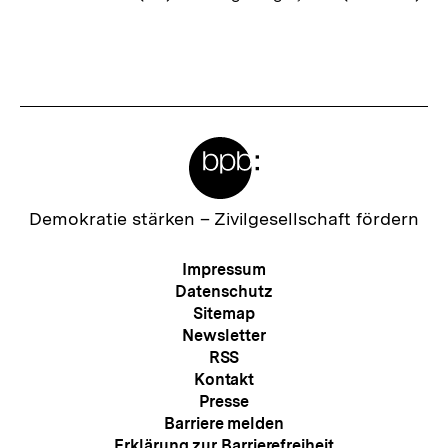
Fussnoten
Meta-
Links
Zur
Demokratie stärken –
Zivilgesellschaft fördern
Startseite
der
Meta-
Impressum
bpb
Navigation
Datenschutz
Sitemap
Newsletter
RSS
Kontakt
Presse
Barriere melden
Erklärung zur Barrierefreiheit