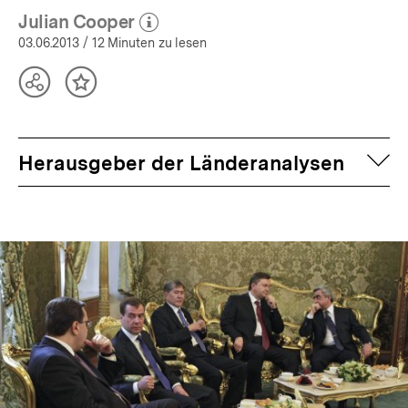
Julian Cooper
(Mehr zum Autor)
öffnen
03.06.2013
/ 12 Minuten zu lesen
Teilen
Inhalt
Optionen
merken
anzeigen
auf
Herausgeber der Länderanalysen