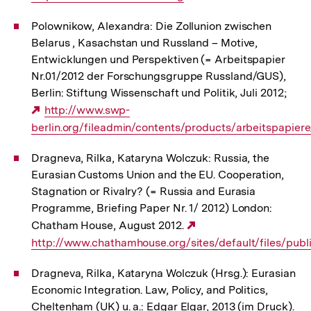
Polownikow, Alexandra: Die Zollunion zwischen
Belarus , Kasachstan und Russland – Motive,
Entwicklungen und Perspektiven (= Arbeitspapier
Nr.01/2012 der Forschungsgruppe Russland/GUS),
Berlin: Stiftung Wissenschaft und Politik, Juli 2012;
Externer
http://www.swp-
berlin.org/fileadmin/contents/products/arbeitspapie
Link:
Dragneva, Rilka, Kataryna Wolczuk: Russia, the
Eurasian Customs Union and the EU. Cooperation,
Stagnation or Rivalry? (= Russia and Eurasia
Programme, Briefing Paper Nr. 1/ 2012) London:
Chatham House, August 2012.
Externer
http://www.chathamhouse.org/sites/default/files/p
Link:
Dragneva, Rilka, Kataryna Wolczuk (Hrsg.): Eurasian
Economic Integration. Law, Policy, and Politics,
Cheltenham (UK) u. a.: Edgar Elgar, 2013 (im Druck).