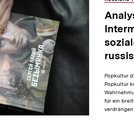
Analy
Interm
sozial
russi
Popkultur d
Popkultur k
Wahrnehmun
für ein bre
verdränge