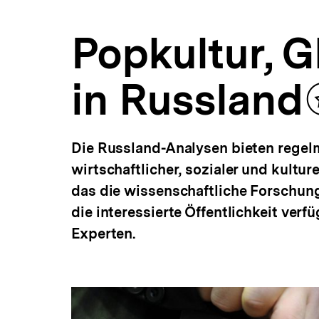
Analysen
a
|
t
bpb.de
Popkultur, 
i
o
n
in Russland
Die Russland-Analysen bieten regel
wirtschaftlicher, sozialer und kultu
das die wissenschaftliche Forschung 
die interessierte Öffentlichkeit ver
Experten.