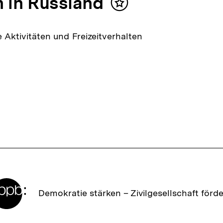
 in Russland
Inhalt
merken
Aktivitäten und Freizeitverhalten
Zur
Demokratie stärken –
Zivilgesellschaft förd
Startseite
der
bpb