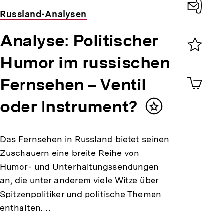
Russland-Analysen
Konta
Analyse: Politischer
0
Humor im russischen
Merklist
ansehen
0
Artik
Fernsehen – Ventil
im
Shop-
oder Instrument?
Warenko
Inhalt
ansehen
merken
Das Fernsehen in Russland bietet seinen
Zuschauern eine breite Reihe von
Humor- und Unterhaltungssendungen
an, die unter anderem viele Witze über
Spitzenpolitiker und politische Themen
enthalten.…