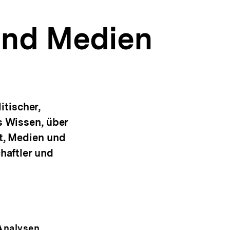
und Medien
tischer,
s Wissen, über
ft, Medien und
haftler und
Analysen