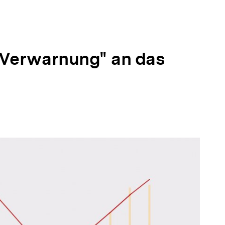
"Verwarnung" an das
lt
ken