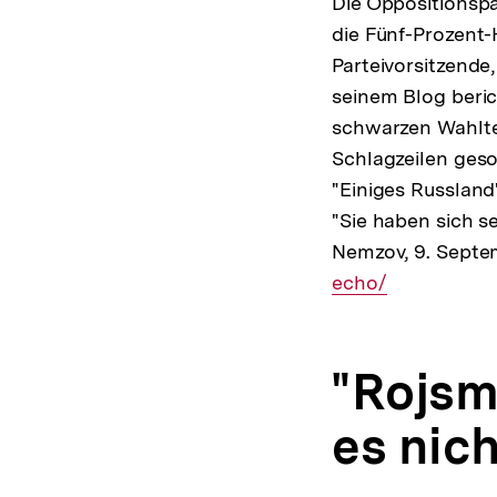
Die Oppositionsp
die Fünf-Prozent
Parteivorsitzende
seinem Blog beri
schwarzen Wahlte
Schlagzeilen geso
"Einiges Russlan
"Sie haben sich s
Nemzov, 9. Septe
echo/
"Rojsm
es nich