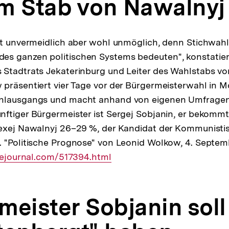
m Stab von Nawalnyj
st unvermeidlich aber wohl unmöglich, denn Stichwah
s ganzen politischen Systems bedeuten", konstatier
Stadtrats Jekaterinburg und Leiter des Wahlstabs vo
präsentiert vier Tage vor der Bürgermeisterwahl in M
hlausgangs und macht anhand von eigenen Umfragen
ftiger Bürgermeister ist Sergej Sobjanin, er bekomm
lexej Nawalnyj 26–29 %, der Kandidat der Kommunisti
 "Politische Prognose" von Leonid Wolkow, 4. Septem
ivejournal.com/517394.html
meister Sobjanin soll