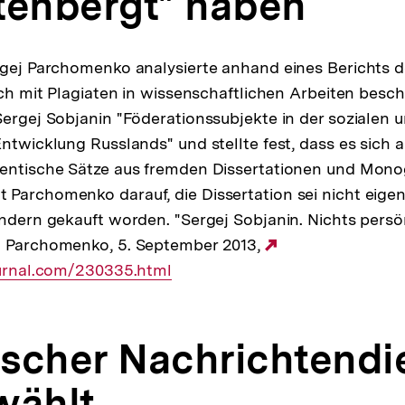
tenbergt" haben
rgej Parchomenko analysierte anhand eines Berichts d
ich mit Plagiaten in wissenschaftlichen Arbeiten beschä
Sergej Sobjanin "Föderationssubjekte in der sozialen 
Entwicklung Russlands" und stellte fest, dass es sich
dentische Sätze aus fremden Dissertationen und Mono
Parchomenko darauf, die Dissertation sei nicht eige
ondern gekauft worden. "Sergej Sobjanin. Nichts persön
j Parchomenko, 5. September 2013,
Externer
ournal.com/230335.html
Link:
rischer Nachrichtendi
wählt