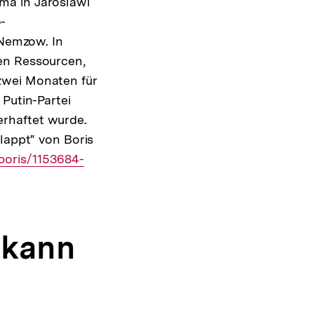
ma in Jaroslawl
-
 Nemzow. In
en Ressourcen,
zwei Monaten für
Putin-Partei
rhaftet wurde.
lappt" von Boris
boris/1153684-
 kann