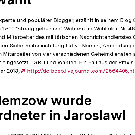
xperte und populärer Blogger, erzählt in seinem Blog 
1.500 "streng geheimen" Wählern im Wahllokal Nr. 46
nd Mitarbeiter des militärischen Nachrichtendienstes
hen Sicherheitseinstufung fiktive Namen, Anmeldung u
 Mitarbeiter von vier verschiedenen Geheimdiensten 
eingesetzt. "GRU und Wahlen: Ein Fall aus der Praxis
er 2013,
Externer
http://dolboeb.livejournal.com/2564405.h
Link:
 Nemzow wurde
dneter in Jaroslawl