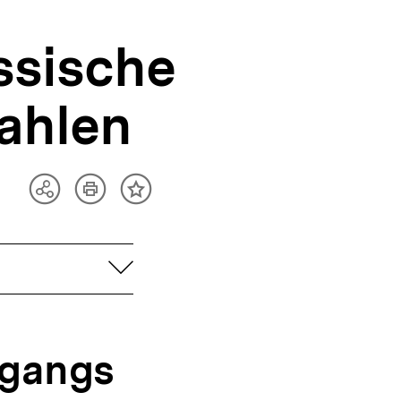
ssische
ahlen
Artikel
Teilen
Inhalt
drucken
Optionen
merken
anzeigen
aufklappen
sgangs