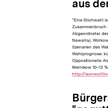
aus de
"Eine Stichwahl i
Zusammenbruch de
Abgeordneter des 
Nawalnyj. Wolkow 
Szenarien des Wa
Wahlprognose: kün
Oppositionelle A
Melnikow 10–12 %.
http://leonwolf.l
Bürger