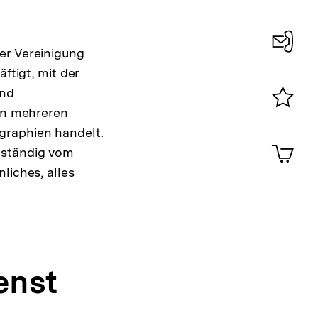
er Vereinigung
Konta
ftigt, mit der
0
und
 an mehreren
Merklist
graphien handelt.
ansehen
0
Artik
nständig vom
im
liches, alles
Shop-
Warenko
ansehen
enst