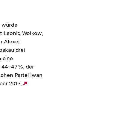
l würde
t Leonid Wolkow,
n Alexej
oskau drei
 eine
t 44–47 %, der
schen Partei Iwan
ber 2013,
Externer
Link: