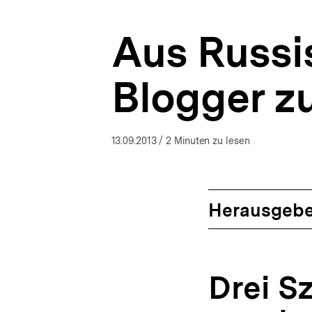
Russland-
a
Analysen
t
|
Aus Russi
i
bpb.de
o
n
Blogger z
13.09.2013
/ 2 Minuten zu lesen
Herausgebe
Drei S