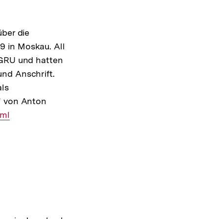
über die
9 in Moskau. All
 GRU und hatten
nd Anschrift.
als
" von Anton
tml