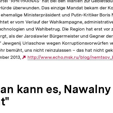
artei "RPR-PARNAS" hat bei den Wahlen zur Gebietsdu
-Hürde überwunden. Das einzige Mandat bekam der Ko
, ehemalige Ministerpräsident und Putin-Kritiker Boris
chtet er vom Verlauf der Wahlkampagne, administrativ
chnologien und Wahlbetrug. Die Region hat erst vor 
rgt, als der Jaroslawler Bürgermeister und Gegner der 
d" Jewgenij Urlaschow wegen Korruptionsvorwürfen ve
ehr bemüht, uns nicht reinzulassen – das hat nicht gek
mber 2013,
Externer
http://www.echo.msk.ru/blog/nemtsov_
Link:
an kann es, Nawalny
t"