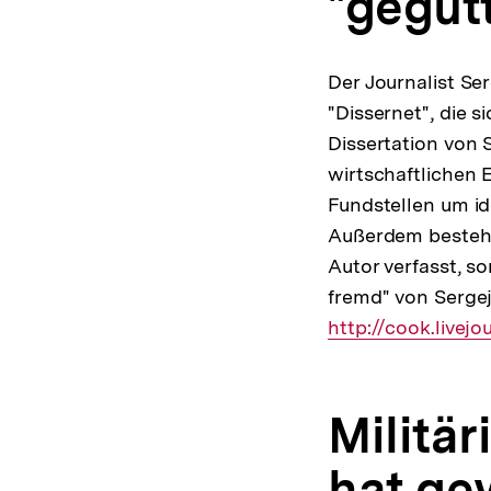
"gegut
Der Journalist Se
"Dissernet", die s
Dissertation von 
wirtschaftlichen 
Fundstellen um i
Außerdem besteht 
Autor verfasst, s
fremd" von Serge
http://cook.livej
Militä
hat ge