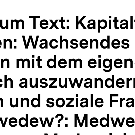
um Text: Kapital
en: Wachsendes
 mit dem eigen
ch auszuwander
 und soziale Fra
wedew?: Medw