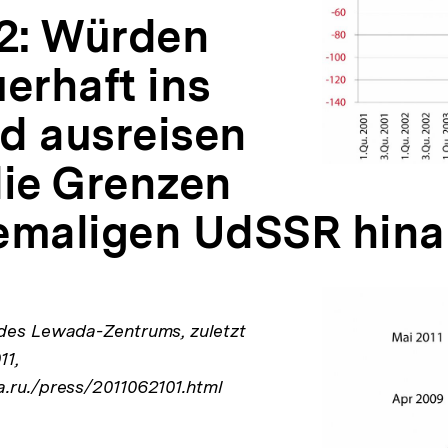
 2: Würden
erhaft ins
d ausreisen
die Grenzen
emaligen UdSSR hina
 des Lewada-Zentrums, zuletzt
11,
.ru./press/2011062101.html