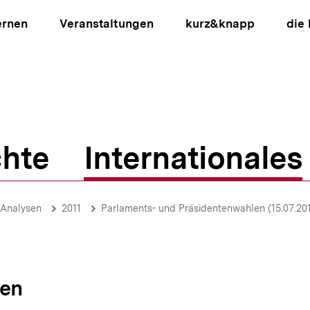
ernen
Veranstaltungen
kurz&knapp
die
hte
Internationales
ion
-Analysen
2011
Parlaments- und Präsidentenwahlen (15.07.201
sen