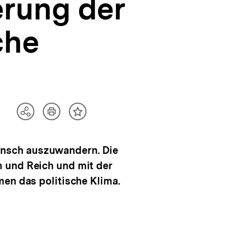
erung der
che
Artikel
Teilen
Inhalt
drucken
Optionen
merken
anzeigen
unsch auszuwandern. Die
 und Reich und mit der
men das politische Klima.