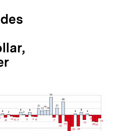
 des
lar,
er