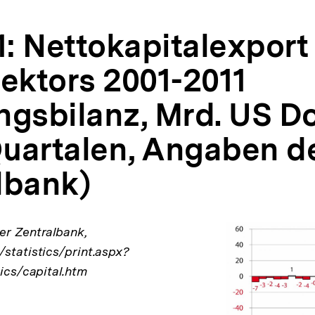
1: Nettokapitalexport
sektors 2001-2011
gsbilanz, Mrd. US Dol
uartalen, Angaben d
lbank)
er Zentralbank,
/statistics/print.aspx?
tics/capital.htm