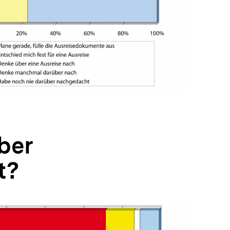
In
Lightbox
öffnen
ber
t?