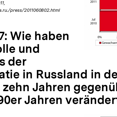
11,
a.ru./press/2011060802.html
 7: Wie haben
olle und
s der
atie in Russland in d
n zehn Jahren gegenü
90er Jahren veränder