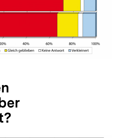
In
Lightbox
öffnen
en
ber
t?