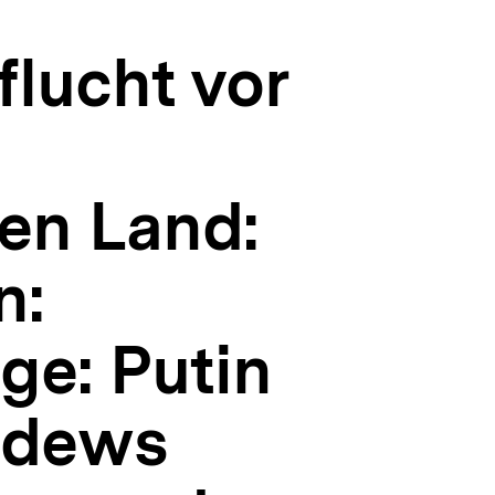
flucht vor
en Land:
n:
ge: Putin
edews