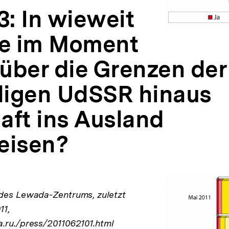
3: In wieweit
ie im Moment
 über die Grenzen der
igen UdSSR hinaus
aft ins Ausland
eisen?
 des Lewada-Zentrums, zuletzt
11,
.ru./press/2011062101.html