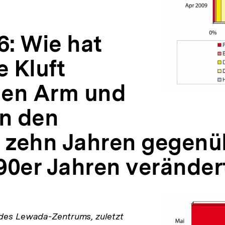
6: Wie hat
e Kluft
hen Arm und
in den
n zehn Jahren gegenü
90er Jahren veränder
 des Lewada-Zentrums, zuletzt