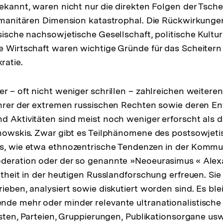
bekannt, waren nicht nur die direkten Folgen der Tsch
humanitären Dimension katastrophal. Die Rückwirkunge
ssische nachsowjetische Gesellschaft, politische Kultu
e Wirtschaft waren wichtige Gründe für das Scheitern
ratie.
er – oft nicht weniger schrillen – zahlreichen weitere
ührer der extremen russischen Rechten sowie deren En
d Aktivitäten sind meist noch weniger erforscht als
inowskis. Zwar gibt es Teilphänomene des postsowjet
s, wie etwa ethnozentrische Tendenzen in der Kommun
öderation oder der so genannte »Neoeurasimus « Alex
ebtheit in der heutigen Russlandforschung erfreuen. Si
rieben, analysiert sowie diskutiert worden sind. Es bl
de mehr oder minder relevante ultranationalistische 
isten, Parteien, Gruppierungen, Publikationsorgane usw