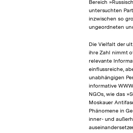
Bereich »Russisch
untersuchten Part
inzwischen so gro
ungeordneten und
Die Vielfalt der 
ihre Zahl nimmt o
relevante Informa
einflussreiche, a
unabhängigen Per
informative WWW-Z
NGOs, wie das »S
Moskauer Antifasc
Phänomene in Gese
inner- und außerh
auseinandersetzen