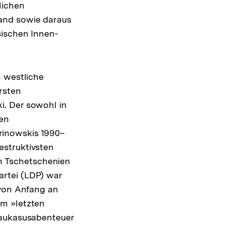
lichen
and sowie daraus
sischen Innen-
h westliche
rsten
i. Der sowohl in
len
rinowskis 1990–
estruktivsten
in Tschetschenien
rtei (LDP) war
 von Anfang an
om »letzten
Kaukasusabenteuer