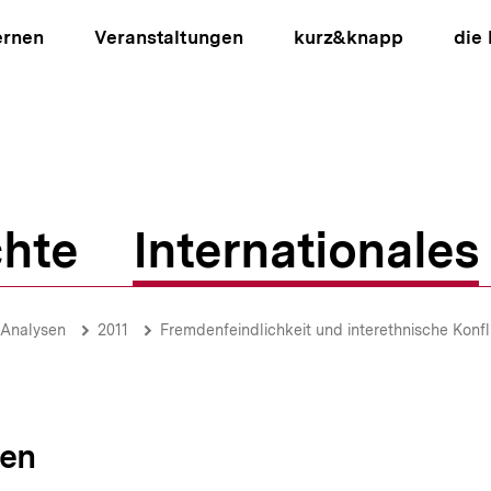
ernen
Veranstaltungen
kurz&knapp
die
hte
Internationales
ion
-Analysen
2011
Fremdenfeindlichkeit und interethnische Konfli
sen