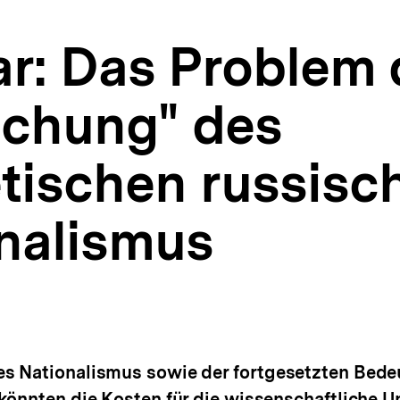
: Das Problem 
schung" des
tischen russisc
onalismus
s Nationalismus sowie der fortgesetzten Bed
könnten die Kosten für die wissenschaftliche 