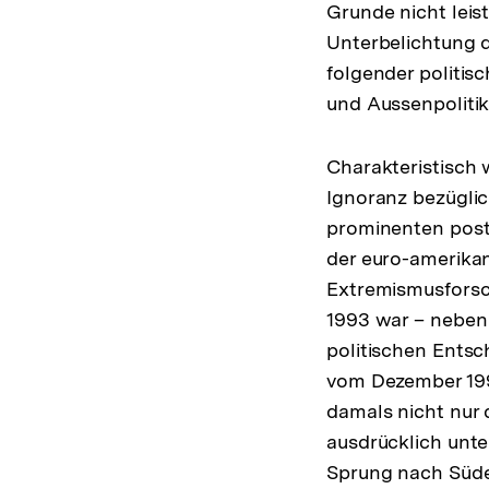
Grunde nicht leis
Unterbelichtung 
folgender politis
und Aussenpolitik
Charakteristisch 
Ignoranz bezüglic
prominenten post
der euro-amerikan
Extremismusforsc
1993 war – neben
politischen Entsc
vom Dezember 199
damals nicht nur 
ausdrücklich unt
Sprung nach Süden