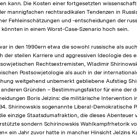
ten kann. Die Kosten einer fortgesetzten wissenschaft
der mannigfachen rechtsradikalen Tendenzen in Russl
cher Fehleinschätzungen und -entscheidungen der rus
 könnten in einem Worst-Case-Szenario hoch sein.
war in den 1990ern etwa die sowohl russische als auc
h der steilen Karriere und aggressiven Ideologie des e
sowjetischen Rechtsextremisten, Wladimir Shirinowsk
ischen Postsowjetologie als auch in der internationa
hung weitgehend unbemerkt gebliebene Aufstieg Shi
 anderen Gründen – Bestimmungsfaktor für eine der d
heidungen Boris Jelzins: die militärische Intervention 
4. Shirinowskis sogenannte Liberal-Demokratische Pa
die einzige Staatsdumafraktion, die dieses Abenteuer
erstützte sondern Schirinowskis Wahlkampfrhetorik v
« ein Jahr zuvor hatte in mancher Hinsicht Jelzins 