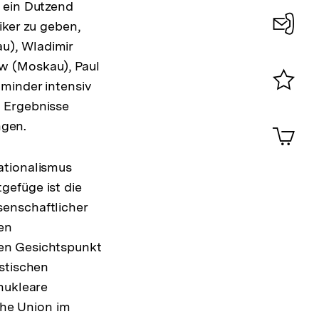
 ein Dutzend
iker zu geben,
u), Wladimir
Konta
w (Moskau), Paul
0
minder intensiv
Merklist
e Ergebnisse
ansehen
0
ngen.
Artik
im
Shop-
ationalismus
Warenko
gefüge ist die
ansehen
enschaftlicher
en
hen Gesichtspunkt
stischen
nukleare
che Union im