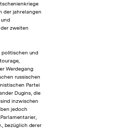
etschenienkriege
n der jahrelangen
r und
 der zweiten
n politischen und
tourage,
 der Werdegang
ischen russischen
istischen Partei
ander Dugins, die
e sind inzwischen
eiben jedoch
Parlamentarier,
., bezüglich derer