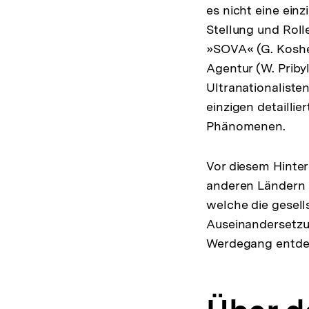
es nicht eine ein
Stellung und Rolle
»SOVA« (G. Koshe
Agentur (W. Priby
Ultranationaliste
einzigen detailli
Phänomenen.
Vor diesem Hinter
anderen Ländern 
welche die gesell
Auseinandersetzun
Werdegang entde