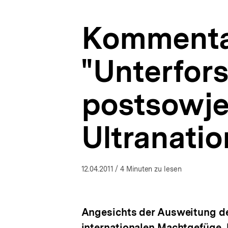
|
a
Russland-
t
Analysen
Kommentar
i
|
o
bpb.de
n
"Unterfor
postsowje
Ultranati
12.04.2011
/ 4 Minuten zu lesen
Angesichts der Ausweitung de
internationalen Machtgefüge, 