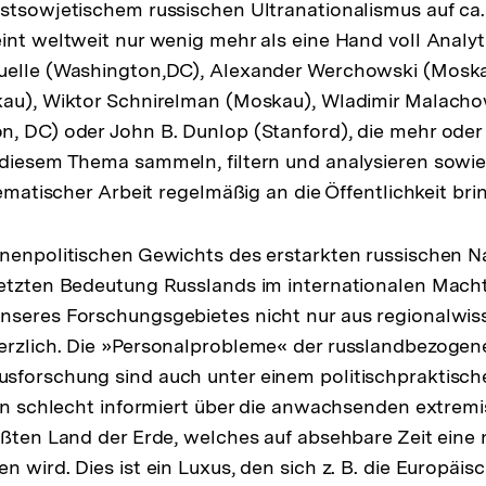
stsowjetischem russischen Ultranationalismus auf ca.
int weltweit nur wenig mehr als eine Hand voll Analyt
uelle (Washington,DC), Alexander Werchowski (Moska
kau), Wiktor Schnirelman (Moskau), Wladimir Malacho
, DC) oder John B. Dunlop (Stanford), die mehr oder 
 diesem Thema sammeln, filtern und analysieren sowi
tematischer Arbeit regelmäßig an die Öffentlichkeit bri
nenpolitischen Gewichts des erstarkten russischen N
etzten Bedeutung Russlands im internationalen Macht
nseres Forschungsgebietes nicht nur aus regionalwiss
erzlich. Die »Personalprobleme« der russlandbezogen
sforschung sind auch unter einem politischpraktisc
ben schlecht informiert über die anwachsenden extremi
ößten Land der Erde, welches auf absehbare Zeit eine 
n wird. Dies ist ein Luxus, den sich z. B. die Europäis