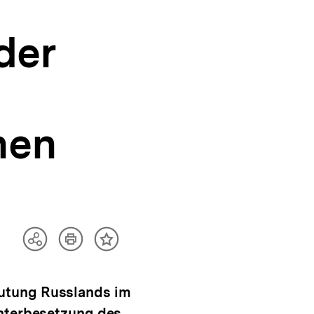
der
hen
Artikel
Teilen
Inhalt
drucken
Optionen
merken
anzeigen
eutung Russlands im
Unterbesetzung des