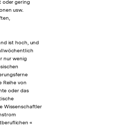
t oder gering
ionen usw.
ften,
and ist hoch, und
allwöchentlich
r nur wenig
ssischen
ierungsferne
ne Reihe von
te oder das
tische
ge Wissenschaftler
enstrom
tberuflichen «