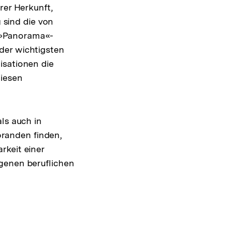
rer Herkunft,
g sind die von
 »Panorama«-
der wichtigsten
isationen die
diesen
ls auch in
randen finden,
rkeit einer
igenen beruflichen