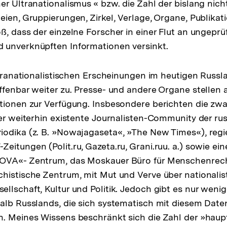
er Ultranationalismus « bzw. die Zahl der bislang nich
eien, Gruppierungen, Zirkel, Verlage, Organe, Publikat
ß, dass der einzelne Forscher in einer Flut an ungeprü
 unverknüpften Informationen versinkt.
ultranationalistischen Erscheinungen im heutigen Russl
ffenbar weiter zu. Presse- und andere Organe stellen 
tionen zur Verfügung. Insbesondere berichten die zwa
ber weiterhin existente Journalisten-Community der ru
iodika (z. B. »Nowajagaseta«, »The New Times«), reg
eitungen (Polit.ru, Gazeta.ru, Grani.ruu. a.) sowie ei
OVA«- Zentrum, das Moskauer Büro für Menschenrech
histische Zentrum, mit Mut und Verve über nationalis
llschaft, Kultur und Politik. Jedoch gibt es nur weni
alb Russlands, die sich systematisch mit diesem Dat
. Meines Wissens beschränkt sich die Zahl der »haup