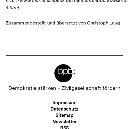
http://www.marieluisebeck.de/themen/chodorkowski/art
4.html
Zusammengestellt und übersetzt von Christoph Laug
Fussnoten
Meta-
Links
Zur
Demokratie stärken –
Zivilgesellschaft fördern
Startseite
der
Meta-
Impressum
bpb
Navigation
Datenschutz
Sitemap
Newsletter
RSS