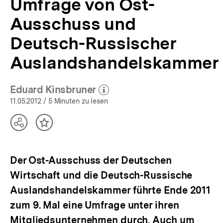
Umfrage von Ost-
|
bpb.de
Ausschuss und
Deutsch-Russischer
Auslandshandelskammer
Eduard Kinsbruner
(Mehr zum Autor)
öffnen
11.05.2012
/ 5 Minuten zu lesen
Teilen
Inhalt
Optionen
merken
anzeigen
Der Ost-Ausschuss der Deutschen
Wirtschaft und die Deutsch-Russische
Auslandshandelskammer führte Ende 2011
zum 9. Mal eine Umfrage unter ihren
Mitgliedsunternehmen durch. Auch um