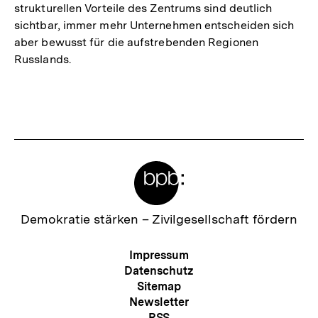
strukturellen Vorteile des Zentrums sind deutlich
sichtbar, immer mehr Unternehmen entscheiden sich
aber bewusst für die aufstrebenden Regionen
Russlands.
Fussnoten
Meta-
Links
Zur
Demokratie stärken –
Zivilgesellschaft fördern
Startseite
der
Meta-
Impressum
bpb
Navigation
Datenschutz
Sitemap
Newsletter
RSS