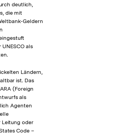
rch deutlich,
, die mit
 Weltbank-Geldern
on
eingestuft
er UNESCO als
ten.
ickelten Ländern,
ltbar ist. Das
FARA (Foreign
ntwurfs als
chlich Agenten
elle
r Leitung oder
 States Code –