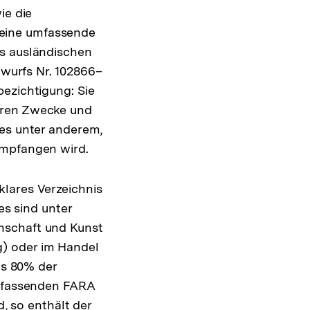
ie die
 eine umfassende
es ausländischen
twurfs Nr. 102866–
ezichtigung: Sie
hren Zwecke und
ies unter anderem,
empfangen wird.
klares Verzeichnis
es sind unter
nschaft und Kunst
 g) oder im Handel
ns 80% der
umfassenden FARA
d, so enthält der