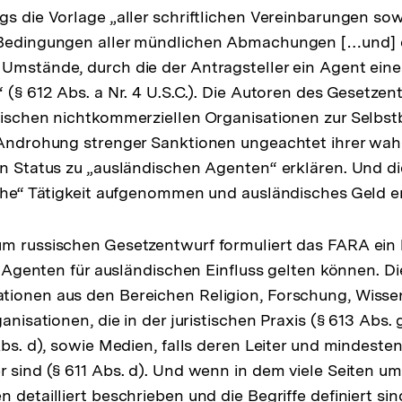
gs die Vorlage „aller schriftlichen Vereinbarungen sow
 Bedingungen aller mündlichen Abmachungen […und]
Umstände, durch die der Antragsteller ein Agent ein
“ (§ 612 Abs. a Nr. 4 U.S.C.). Die Autoren des Gesetzen
sischen nichtkommerziellen Organisationen zur Selbstb
r Androhung strenger Sanktionen ungeachtet ihrer wa
en Status zu „ausländischen Agenten“ erklären. Und d
sche“ Tätigkeit aufgenommen und ausländisches Geld 
m russischen Gesetzentwurf formuliert das FARA ein 
ls Agenten für ausländischen Einfluss gelten können. Di
tionen aus den Bereichen Religion, Forschung, Wisse
ganisationen, die in der juristischen Praxis (§ 613 Abs.
 Abs. d), sowie Medien, falls deren Leiter und mindeste
r sind (§ 611 Abs. d). Und wenn in dem viele Seiten 
 detailliert beschrieben und die Begriffe definiert sin