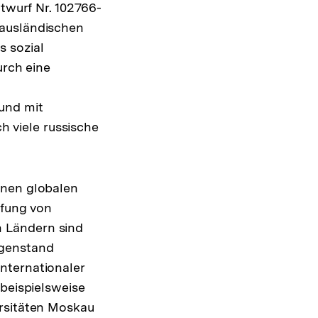
ntwurf Nr. 102766-
„ausländischen
 sozial
urch eine
und mit
 viele russische
inen globalen
ffung von
 Ländern sind
egenstand
nternationaler
 beispielsweise
ersitäten Moskau