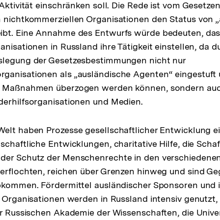
 Aktivität einschränken soll. Die Rede ist vom Gesetze
n nichtkommerziellen Organisationen den Status von 
ibt. Eine Annahme des Entwurfs würde bedeuten, dass
nisationen in Russland ihre Tätigkeit einstellen, da d
slegung der Gesetzesbestimmungen nicht nur
ganisationen als „ausländische Agenten“ eingestuft 
n Maßnahmen überzogen werden können, sondern auch
derhilfsorganisationen und Medien.
elt haben Prozesse gesellschaftlicher Entwicklung e
schaftliche Entwicklungen, charitative Hilfe, die Scha
der Schutz der Menschenrechte in den verschiedenen
verflochten, reichen über Grenzen hinweg und sind G
bkommen. Fördermittel ausländischer Sponsoren und i
r Organisationen werden in Russland intensiv genutzt,
er Russischen Akademie der Wissenschaften, die Univ