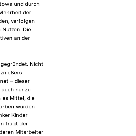
atowa und durch
Mehrheit der
den, verfolgen
m Nutzen. Die
tiven an der
 gegründet. Nicht
znießers
net – dieser
 auch nur zu
es Mittel, die
eworben wurden
nker Kinder
n trägt der
deren Mitarbeiter