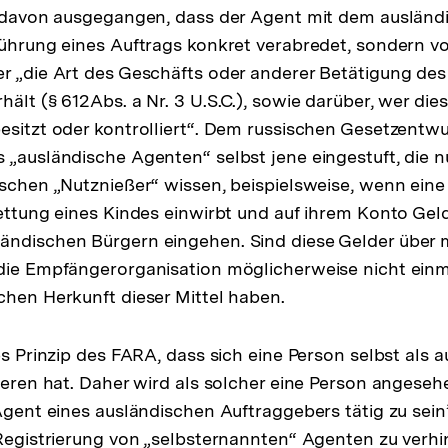
d davon ausgegangen, dass der Agent mit dem ausländ
führung eines Auftrags konkret verabredet, sondern 
r „die Art des Geschäfts oder anderer Betätigung de
ält (§ 612Abs. a Nr. 3 U.S.C.), sowie darüber, wer die
esitzt oder kontrolliert“. Dem russischen Gesetzentwu
 „ausländische Agenten“ selbst jene eingestuft, die n
ischen „Nutznießer“ wissen, beispielsweise, wenn eine
Rettung eines Kindes einwirbt und auf ihrem Konto Gel
ändischen Bürgern eingehen. Sind diese Gelder über
 die Empfängerorganisation möglicherweise nicht ein
chen Herkunft dieser Mittel haben.
es Prinzip des FARA, dass sich eine Person selbst als 
zieren hat. Daher wird als solcher eine Person angeseh
Agent eines ausländischen Auftraggebers tätig zu sein” 
 Registrierung von „selbsternannten“ Agenten zu verhi