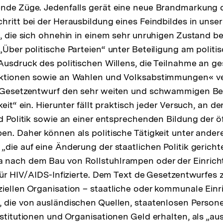
nde Züge. Jedenfalls gerät eine neue Brandmarkung d
ritt bei der Herausbildung eines Feindbildes in unsere
t, die sich ohnehin in einem sehr unruhigen Zustand b
„Über politische Parteien“ unter Beteiligung am politi
Ausdruck des politischen Willens, die Teilnahme an ge
Aktionen sowie an Wahlen und Volksabstimmungen« ve
e Gesetzentwurf den sehr weiten und schwammigen Beg
keit“ ein. Hierunter fällt praktisch jeder Versuch, an d
nd Politik sowie an einer entsprechenden Bildung der ö
en. Daher können als politische Tätigkeit unter ande
die auf eine Änderung der staatlichen Politik gerichte
 nach dem Bau von Rollstuhlrampen oder der Einrich
 für HIV/AIDS-Infizierte. Dem Text de Gesetzentwurfes
iellen Organisation – staatliche oder kommunale Einr
 die von ausländischen Quellen, staatenlosen Person
nstitutionen und Organisationen Geld erhalten, als „au