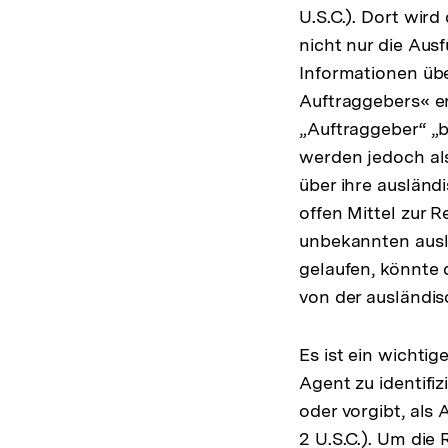
U.S.C.). Dort wir
nicht nur die Aus
Informationen übe
Auftraggebers« erh
„Auftraggeber“ „b
werden jedoch als
über ihre ausländ
offen Mittel zur 
unbekannten ausl
gelaufen, könnte
von der ausländis
Es ist ein wichtig
Agent zu identifi
oder vorgibt, als 
2 U.S.C.). Um die