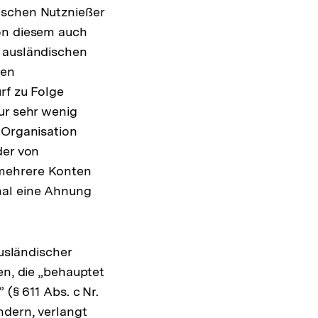
ischen Nutznießer
von diesem auch
s ausländischen
sen
rf zu Folge
ur sehr wenig
 Organisation
der von
 mehrere Konten
mal eine Ahnung
ausländischer
en, die „behauptet
(§ 611 Abs. c Nr.
ndern, verlangt