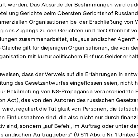
uft werden. Das Absurde der Bestimmungen wird dadu
bteilung Gerichte beim Obersten Gerichtshof Russlands
mmerziellen Organisationen bei der Erschließung von
ng des Zugangs zu den Gerichten und der Offenheit v
dungen zusammenarbeitet, als „ausländischer Agent“ 
Gleiche gilt für diejenigen Organisationen, die von d
ganisation mit kulturpolitischem Einfluss Gelder erhal
zuweisen, dass der Verweis auf die Erfahrungen in entw
itung des Gesetzentwurfes eingeflossen seien, nicht ha
zur Bekämpfung von NS-Propaganda verabschiedete 
on Act), das von den Autoren des russischen Gesetze
 wird, reguliert die Tätigkeit von Personen, die tatsä
n Einflussnahme sind, die also nicht nur durch finanzi
iv sind, sondern „auf Befehl, im Auftrag oder unter de
usländischen Auftraggebers“ (§ 611 Abs. c Nr. 1 United