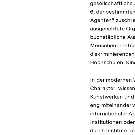
gesellschaftliche
6, der bestimmte
Agenten“ zuschre
ausgerichtete Orga
buchstäbliche Au
Menschenrechtsor
diskriminierende
Hochschulen, Kin
In der modernen W
Charakter: wissen
Kunstwerken und 
eng miteinander 
internationaler A
Institutionen ode
durch Institute d