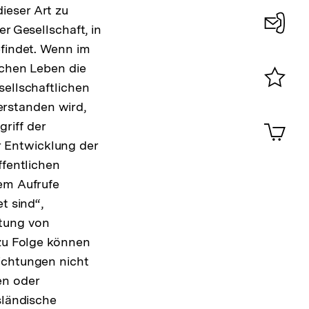
ieser Art zu
r Gesellschaft, in
Konta
efindet. Wenn im
0
schen Leben die
sellschaftlichen
Merklist
rstanden wird,
ansehen
0
Artik
riff der
im
er Entwicklung der
Shop-
ffentlichen
Warenko
ansehen
rem Aufrufe
t sind“,
tung von
 zu Folge können
ichtungen nicht
en oder
sländische