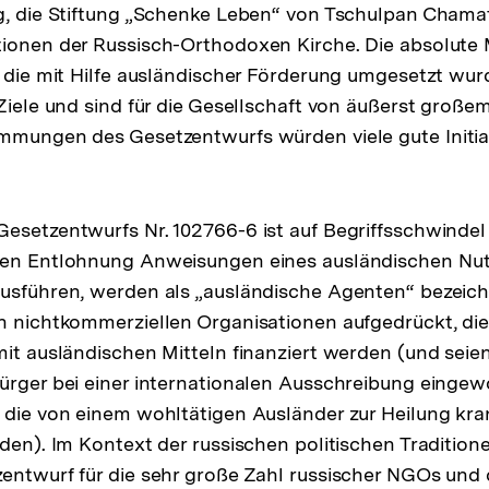
rg, die Stiftung „Schenke Leben“ von Tschulpan Cham
ionen der Russisch-Orthodoxen Kirche. Die absolute 
, die mit Hilfe ausländischer Förderung umgesetzt wur
 Ziele und sind für die Gesellschaft von äußerst große
mmungen des Gesetzentwurfs würden viele gute Initia
esetzentwurfs Nr. 102766-6 ist auf Begriffsschwindel
gen Entlohnung Anweisungen eines ausländischen Nut
usführen, werden als „ausländische Agenten“ bezeich
n nichtkommerziellen Organisationen aufgedrückt, die
it ausländischen Mitteln finanziert werden (und seien 
Bürger bei einer internationalen Ausschreibung eing
 die von einem wohltätigen Ausländer zur Heilung kra
rden). Im Kontext der russischen politischen Traditione
entwurf für die sehr große Zahl russischer NGOs und 