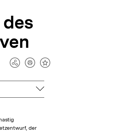
 des
iven
Artikel
Teilen
Inhalt
drucken
Optionen
merken
anzeigen
aufklappen
hastig
etzentwurf, der