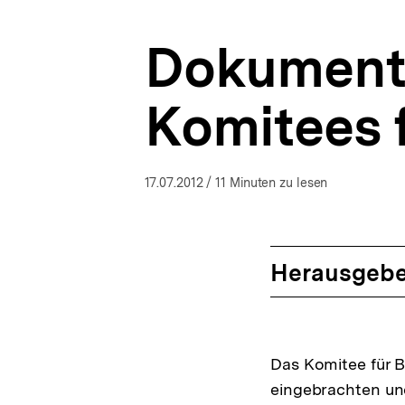
|
a
bpb.de
t
Dokumenta
i
o
n
Komitees f
17.07.2012
/ 11 Minuten zu lesen
Herausgebe
Das Komitee für Bü
eingebrachten und