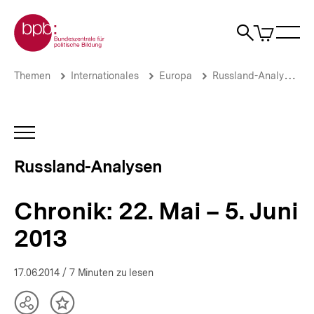
Direkt
Zur Startseite der bpb
zum
0
Artikel
Sho
Seiteninhalt
im
Naviga
Suche
springen
War
öffne
öffnen
öff
Pfadnavigation
Chronik:
Brotkrümelnavigation
Themen
Internationales
Europa
Russland-Analysen
22.
Mai –
5.
Juni
INHALTSNAVIGATION
2013
ÖFFNEN
|
Russland-Analysen
Russland-
Analysen
|
Chronik: 22. Mai – 5. Juni
bpb.de
2013
17.06.2014
/ 7 Minuten zu lesen
Teilen
Inhalt