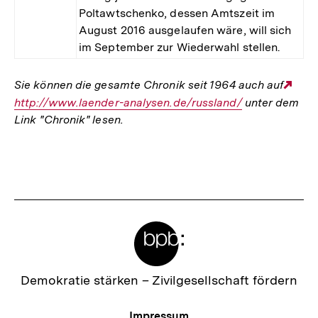
Poltawtschenko, dessen Amtszeit im
August 2016 ausgelaufen wäre, will sich
im September zur Wiederwahl stellen.
Sie können die gesamte Chronik seit 1964 auch auf
Ext
http://www.laender-analysen.de/russland/
unter dem
Link
Link "Chronik" lesen.
Fussnoten
Meta-
Links
Zur
Demokratie stärken –
Zivilgesellschaft fördern
Startseite
der
Meta-
Impressum