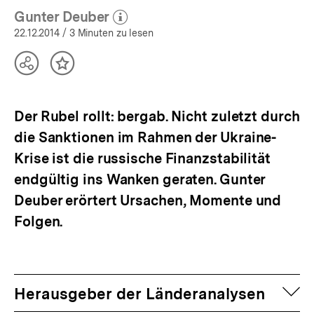
Gunter Deuber
(Mehr zum Autor)
öffnen
22.12.2014
/ 3 Minuten zu lesen
Teilen
Inhalt
Optionen
merken
anzeigen
Der Rubel rollt: bergab. Nicht zuletzt durch
die Sanktionen im Rahmen der Ukraine-
Krise ist die russische Finanzstabilität
endgültig ins Wanken geraten. Gunter
Deuber erörtert Ursachen, Momente und
Folgen.
auf
Herausgeber der Länderanalysen