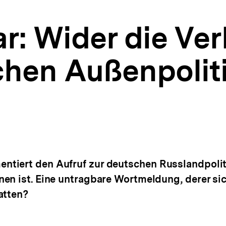
: Wider die Ve
chen Außenpolit
iert den Aufruf zur deutschen Russlandpolitik
nen ist. Eine untragbare Wortmeldung, derer si
atten?