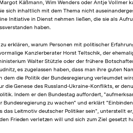
Margot Käßmann, Wim Wenders oder Antje Vollmer k
e sich inhaltlich mit dem Thema nicht auseinanderge
ine Initiative in Dienst nehmen ließen, die sie als Aufru
issverstanden haben.
s zu erklären, warum Personen mit politischer Erfahru
vormalige Kanzlerberater Horst Teltschik, der ehemali
inisterium Walter Stützle oder der frühere Botschafte
udnitz, es zugelassen haben, dass man ihre guten Na
n dem die Politik der Bundesregierung verleumdet wir
nur die Genese des Russland-Ukraine-Konflikts, er denu
itik. Indem er den Bundestag auffordert, "aufmerksa
er Bundesregierung zu wachen" und erklärt "Einbinden
das Leitmotiv deutscher Politiker sein", unterstellt er
en Frieden verletzen will und sich zum Ziel gesetzt h