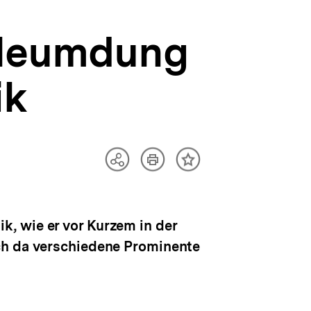
rleumdung
ik
Artikel
Teilen
Inhalt
drucken
Optionen
merken
anzeigen
, wie er vor Kurzem in der
ch da verschiedene Prominente