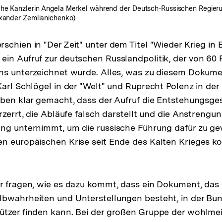
sche Kanzlerin Angela Merkel während der Deutsch-Russischen Regier
exander Zemlianichenko)
schien in "Der Zeit" unter dem Titel "Wieder Krieg in 
in Aufruf zur deutschen Russlandpolitik, der von 60
ns unterzeichnet wurde. Alles, was zu diesem Dokumen
arl Schlögel in der "Welt" und Ruprecht Polenz in der 
aben klar gemacht, dass der Aufruf die Entstehungsge
rzerrt, die Abläufe falsch darstellt und die Anstrengun
ng unternimmt, um die russische Führung dafür zu ge
n europäischen Krise seit Ende des Kalten Krieges ko
r fragen, wie es dazu kommt, dass ein Dokument, das
lbwahrheiten und Unterstellungen besteht, in der Bu
ützer finden kann. Bei der großen Gruppe der wohlm