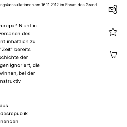
ungskonsultationen am 16.11.2012 im Forum des Grand
Konta
Europa? Nicht in
0
 Personen des
t inhaltlich zu
Merklist
ansehen
"Zeit" bereits
0
Artik
im
schichte der
Shop-
gen ignoriert, die
Warenko
winnen, bei der
ansehen
nstruktiv
 aus
ndesrepublik
einenden