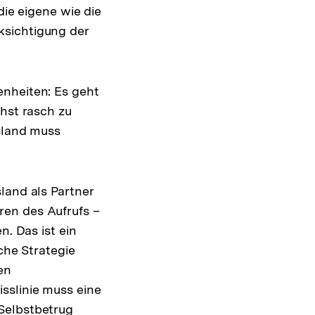
die eigene wie die
ksichtigung der
enheiten: Es geht
chst rasch zu
ssland muss
land als Partner
ren des Aufrufs –
n. Das ist ein
che Strategie
en
sslinie muss eine
Selbstbetrug