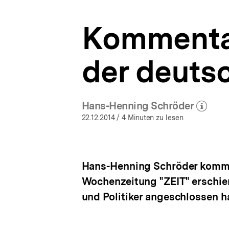
Analysen
a
|
t
bpb.de
Kommentar
i
o
n
der deuts
Hans-Henning Schröder
(Mehr zum Autor)
öffnen
22.12.2014
/ 4 Minuten zu lesen
Hans-Henning Schröder komment
Wochenzeitung "ZEIT" erschie
und Politiker angeschlossen h