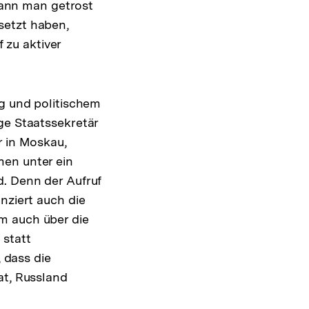
ann man getrost
setzt haben,
f zu aktiver
ng und politischem
ge Staatssekretär
r in Moskau,
men unter ein
d. Denn der Aufruf
nziert auch die
m auch über die
 statt
, dass die
at, Russland