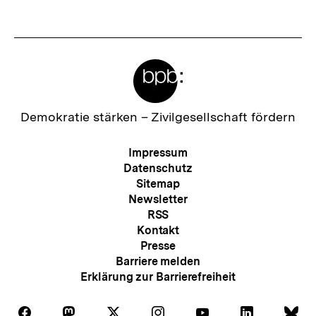
Fussnoten
Meta-
Links
Zur
Demokratie stärken –
Zivilgesellschaft fördern
Startseite
der
Meta-
Impressum
bpb
Navigation
Datenschutz
Sitemap
Newsletter
RSS
Kontakt
Presse
Barriere melden
Erklärung zur Barrierefreiheit
Auf
Auf
Auf
Auf
Auf
Auf
Au