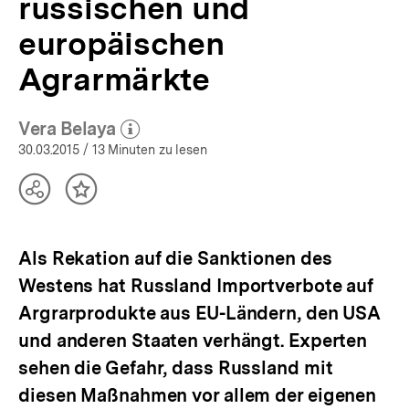
russischen und
bpb.de
europäischen
Agrarmärkte
Vera Belaya
(Mehr zum Autor)
öffnen
30.03.2015
/ 13 Minuten zu lesen
Teilen
Inhalt
Optionen
merken
anzeigen
Als Rekation auf die Sanktionen des
Westens hat Russland Importverbote auf
Argrarprodukte aus EU-Ländern, den USA
und anderen Staaten verhängt. Experten
sehen die Gefahr, dass Russland mit
diesen Maßnahmen vor allem der eigenen