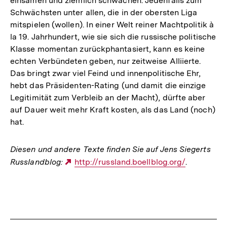
einsamen und ziemlich schwachen. Jedenfalls zum
Schwächsten unter allen, die in der obersten Liga
mitspielen (wollen). In einer Welt reiner Machtpolitik à
la 19. Jahrhundert, wie sie sich die russische politische
Klasse momentan zurückphantasiert, kann es keine
echten Verbündeten geben, nur zeitweise Alliierte.
Das bringt zwar viel Feind und innenpolitische Ehr,
hebt das Präsidenten-Rating (und damit die einzige
Legitimität zum Verbleib an der Macht), dürfte aber
auf Dauer weit mehr Kraft kosten, als das Land (noch)
hat.
Diesen und andere Texte finden Sie auf Jens Siegerts
Russlandblog:
Externer
http://russland.boellblog.org/
.
Link:
Fussnoten