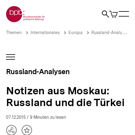
Direkt
Zur Startseite der bpb
zum
0
Artikel
Sho
Seiteninhalt
im
Naviga
Suche
springen
War
öffne
öffnen
öff
Pfadnavigation
Notizen
Brotkrümelnavigation
Themen
Internationales
Europa
Russland-Analysen
aus
Moskau:
Russland
und
INHALTSNAVIGATION
die
ÖFFNEN
Türkei
Russland-Analysen
|
Russland-
Analysen
Notizen aus Moskau:
|
bpb.de
Russland und die Türkei
07.12.2015
/ 9 Minuten zu lesen
Teilen
Inhalt