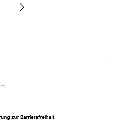
Nächsten
Inhalt
anzeigen
ern
rung zur Barrierefreiheit
Auf