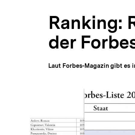
Analysen
a
|
t
bpb.de
Ranking: R
i
o
n
der Forbes
Laut Forbes-Magazin gibt es in
Inhaltskarussell
überspringen