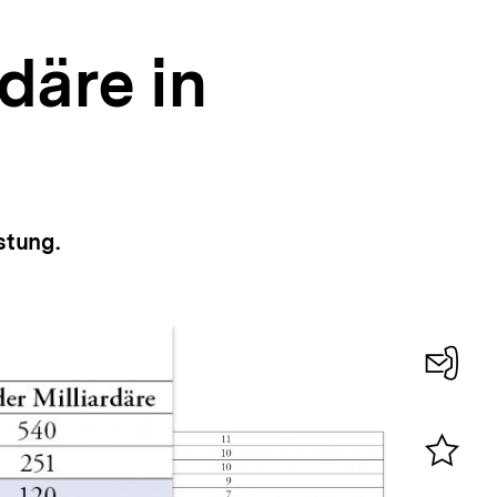
däre in
stung.
Konta
0
Merklist