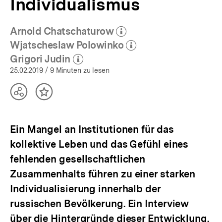
Individualismus
Arnold Chatschaturow
(Mehr zum Autor)
öffnen
Wjatscheslaw Polowinko
(Mehr zum Autor)
öffnen
Grigori Judin
(Mehr zum Autor)
öffnen
25.02.2019
/ 9 Minuten zu lesen
Teilen
Inhalt
Optionen
merken
anzeigen
Ein Mangel an Institutionen für das
kollektive Leben und das Gefühl eines
fehlenden gesellschaftlichen
Zusammenhalts führen zu einer starken
Individualisierung innerhalb der
russischen Bevölkerung. Ein Interview
über die Hintergründe dieser Entwicklung.