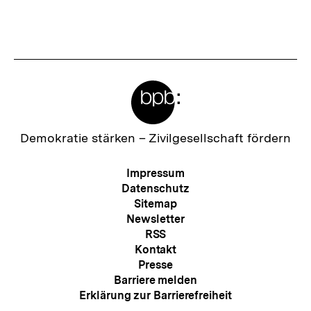
e
r
I
n
Meta-
h
Links
a
l
Zur
Demokratie stärken –
Zivilgesellschaft fördern
Startseite
t
der
Meta-
Impressum
:
bpb
Navigation
Datenschutz
Sitemap
Newsletter
RSS
Kontakt
Presse
Barriere melden
Erklärung zur Barrierefreiheit