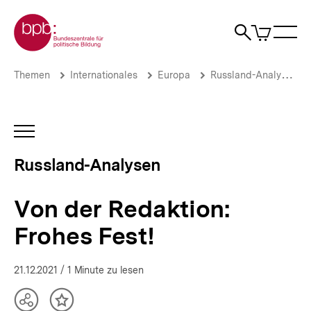
Direkt
Zur Startseite der bpb
zum
0
Artikel
Sho
Seiteninhalt
im
Naviga
Suche
springen
War
öffne
öffnen
öff
Pfadnavigation
Von
Brotkrümelnavigation
Themen
Internationales
Europa
Russland-Analysen
der
Redaktion:
Frohes
Fest!
INHALTSNAVIGATION
|
ÖFFNEN
Russland-
Russland-Analysen
Analysen
|
bpb.de
Von der Redaktion:
Frohes Fest!
21.12.2021
/ 1 Minute zu lesen
Teilen
Inhalt