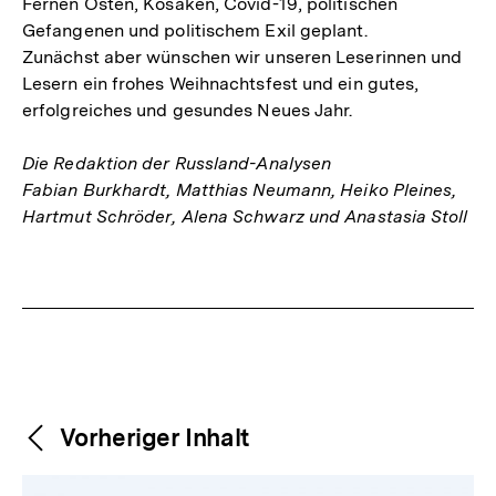
Fernen Osten, Kosaken, Covid-19, politischen
Gefangenen und politischem Exil geplant.
Zunächst aber wünschen wir unseren Leserinnen und
Lesern ein frohes Weihnachtsfest und ein gutes,
erfolgreiches und gesundes Neues Jahr.
Die Redaktion der Russland-Analysen
Fabian Burkhardt, Matthias Neumann, Heiko Pleines,
Hartmut Schröder, Alena Schwarz und Anastasia Stoll
Fussnoten
Weitere
Content-
Vorheriger Inhalt
Navigation
Inhalte