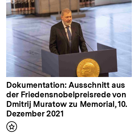
i
g
e
r
I
n
h
a
l
N
Dokumentation: Ausschnitt aus
t
ä
der Friedensnobelpreisrede von
:
c
Dmitrij Muratow zu Memorial, 10.
h
Dezember 2021
s
Inhalt
t
merken