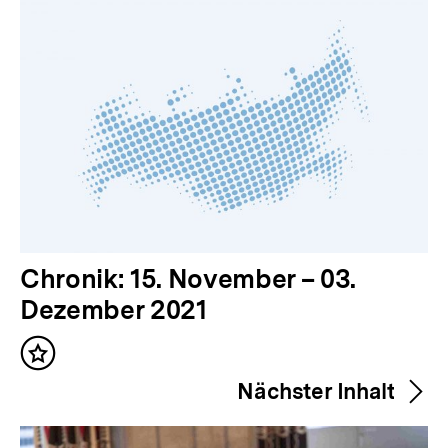
V
Chronik: 15. November – 03.
o
Dezember 2021
r
Inhalt
h
merken
Nächster Inhalt
e
r