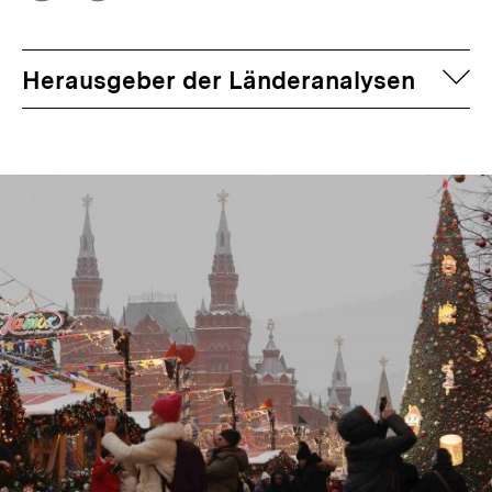
Optionen
merken
anzeigen
auf
Herausgeber der Länderanalysen