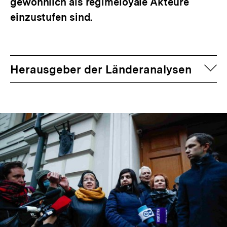
gewöhnlich als regimeloyale Akteure
einzustufen sind.
auf
Herausgeber der Länderanalysen