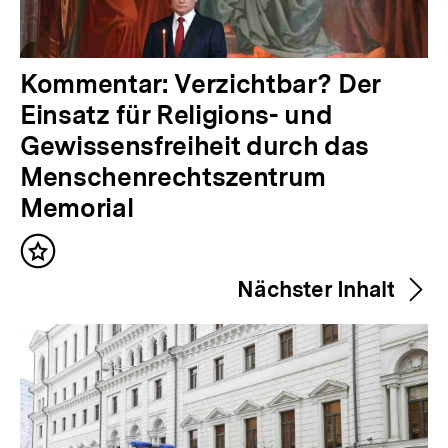
V
Kommentar: Verzichtbar? Der
o
Einsatz für Religions- und
r
Gewissensfreiheit durch das
h
Menschenrechtszentrum
e
Memorial
r
Inhalt
i
merken
Nächster Inhalt
g
e
r
I
n