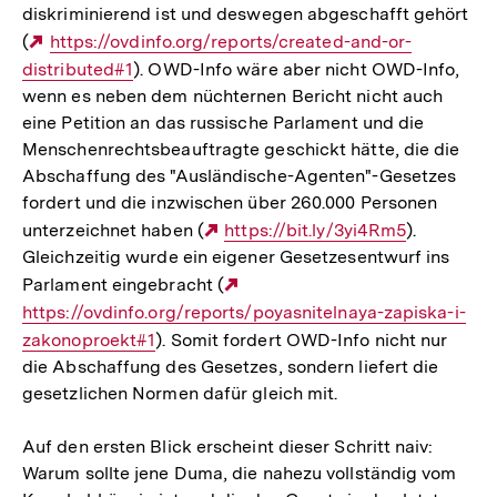
diskriminierend ist und deswegen abgeschafft gehört
(
Externer
https://ovdinfo.org/reports/created-and-or-
distributed#1
Link:
). OWD-Info wäre aber nicht OWD-Info,
wenn es neben dem nüchternen Bericht nicht auch
eine Petition an das russische Parlament und die
Menschenrechtsbeauftragte geschickt hätte, die die
Abschaffung des "Ausländische-Agenten"-Gesetzes
fordert und die inzwischen über 260.000 Personen
unterzeichnet haben (
Externer
https://bit.ly/3yi4Rm5
).
Gleichzeitig wurde ein eigener Gesetzesentwurf ins
Link:
Parlament eingebracht (
Externer
https://ovdinfo.org/reports/poyasnitelnaya-zapiska-i-
Link:
zakonoproekt#1
). Somit fordert OWD-Info nicht nur
die Abschaffung des Gesetzes, sondern liefert die
gesetzlichen Normen dafür gleich mit.
Auf den ersten Blick erscheint dieser Schritt naiv:
Warum sollte jene Duma, die nahezu vollständig vom