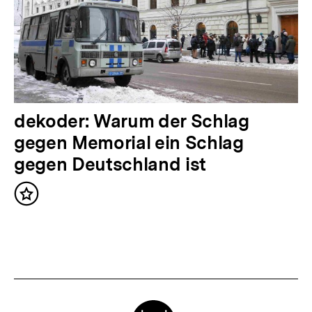
h
a
l
t
:
N
dekoder: Warum der Schlag
ä
gegen Memorial ein Schlag
c
gegen Deutschland ist
h
Inhalt
s
merken
t
e
r
I