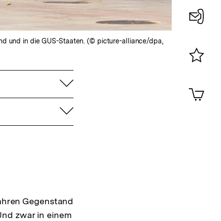
Konta
nd und in die GUS-Staaten. (© picture-alliance/dpa,
0
Merklist
aufklappen
ansehen
0
Artik
im
aufklappen
Shop-
Warenko
ansehen
 Jahren Gegenstand
Und zwar in einem