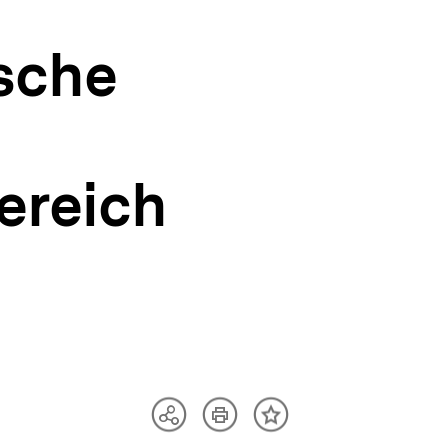
sche
ereich
Artikel
Teilen
Inhalt
drucken
Optionen
merken