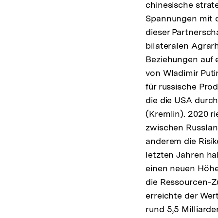
chinesische strat
Spannungen mit d
dieser Partnersch
bilateralen Agrar
Beziehungen auf e
von Wladimir Put
für russische Pro
die die USA durch
(Kremlin). 2020 ri
zwischen Russland
anderem die Risik
letzten Jahren h
einen neuen Höhep
die Ressourcen-Z
erreichte der Wer
rund 5,5 Milliard