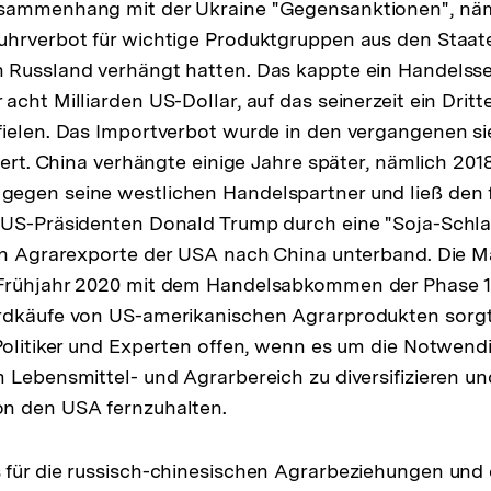
sammenhang mit der Ukraine "Gegensanktionen", näm
hrverbot für wichtige Produktgruppen aus den Staate
 Russland verhängt hatten. Das kappte ein Handelss
cht Milliarden US-Dollar, auf das seinerzeit ein Dritt
fielen. Das Importverbot wurde in den vergangenen s
gert. China verhängte einige Jahre später, nämlich 201
egen seine westlichen Handelspartner und ließ den 
US-Präsidenten Donald Trump durch eine "Soja-Schlac
ten Agrarexporte der USA nach China unterband. Die
Frühjahr 2020 mit dem Handelsabkommen der Phase 1 
rdkäufe von US-amerikanischen Agrarprodukten sorg
Politiker und Experten offen, wenn es um die Notwendi
 Lebensmittel- und Agrarbereich zu diversifizieren un
n den USA fernzuhalten.
für die russisch-chinesischen Agrarbeziehungen und d