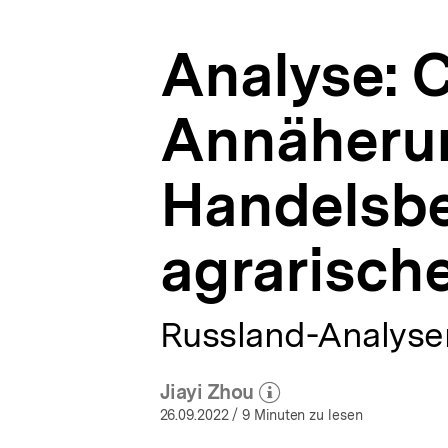
agrarischer
a
Lebensmittel
t
|
Analyse: 
i
Russland-
o
Analysen
n
|
Annäherun
bpb.de
Handelsbe
agrarisch
Russland-Analysen
Jiayi Zhou
(Mehr zum Autor)
öffnen
26.09.2022
/ 9 Minuten zu lesen