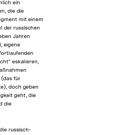
lich ein
n, die die
egment mit einem
el der russischen
ieben Jahren
8, eigene
fortlaufenden
ht" eskalieren,
 Maßnahmen
(das für
te), doch geben
gkeit geht, die
d die
ie russisch-