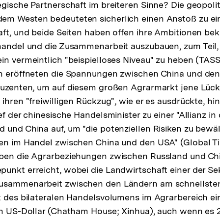
egische Partnerschaft im breiteren Sinne? Die geopoli
em Westen bedeuteten sicherlich einen Anstoß zu ein
aft, und beide Seiten haben offen ihre Ambitionen be
handel und die Zusammenarbeit auszubauen, zum Teil,
in vermeintlich "beispielloses Niveau" zu heben (TASS
in eröffneten die Spannungen zwischen China und den
duzenten, um auf diesem großen Agrarmarkt jene Lück
 ihren "freiwilligen Rückzug", wie er es ausdrückte, h
ef der chinesische Handelsminister zu einer "Allianz in 
 und China auf, um "die potenziellen Risiken zu bewäl
en im Handel zwischen China und den USA" (Global Ti
aben die Agrarbeziehungen zwischen Russland und Chi
unkt erreicht, wobei die Landwirtschaft einer der Sek
usammenarbeit zwischen den Ländern am schnellste
t des bilateralen Handelsvolumens im Agrarbereich ei
en US-Dollar (Chatham House; Xinhua), auch wenn es 