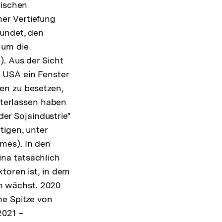
tischen
er Vertiefung
kundet, den
 um die
). Aus der Sicht
 USA ein Fenster
en zu besetzen,
interlassen haben
der Sojaindustrie"
tigen, unter
mes). In den
na tatsächlich
toren ist, in dem
n wächst. 2020
ne Spitze von
2021 –