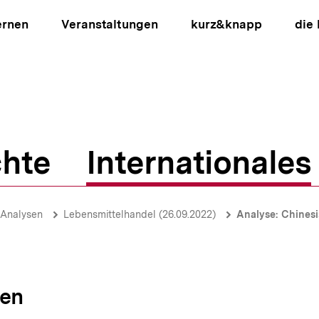
ernen
Veranstaltungen
kurz&knapp
die
hte
Internationales
ion
-Analysen
Lebensmittelhandel (26.09.2022)
Analyse: Chinesisch-russis
sen