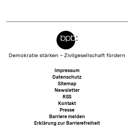
I
n
h
Meta-
a
Links
l
t
Zur
Demokratie stärken –
Zivilgesellschaft fördern
Startseite
:
der
Meta-
Impressum
bpb
Navigation
Datenschutz
Sitemap
Newsletter
RSS
Kontakt
Presse
Barriere melden
Erklärung zur Barrierefreiheit