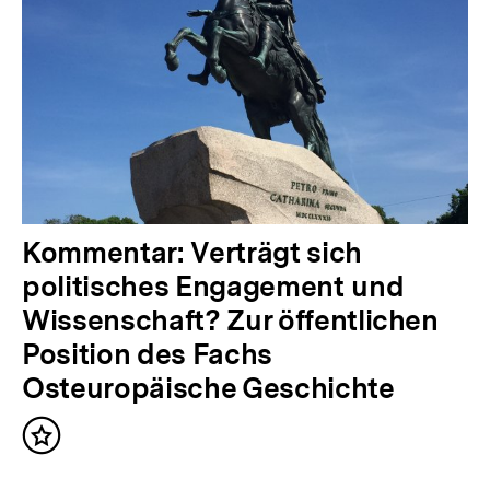
e
r
I
n
h
a
l
t
N
Kommentar: Verträgt sich
:
ä
politisches Engagement und
c
Wissenschaft? Zur öffentlichen
h
Position des Fachs
s
Osteuropäische Geschichte
t
Inhalt
e
merken
r