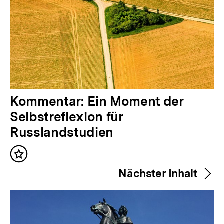
V
Kommentar: Ein Moment der
o
Selbstreflexion für
r
Russlandstudien
h
Inhalt
e
merken
Nächster Inhalt
r
i
g