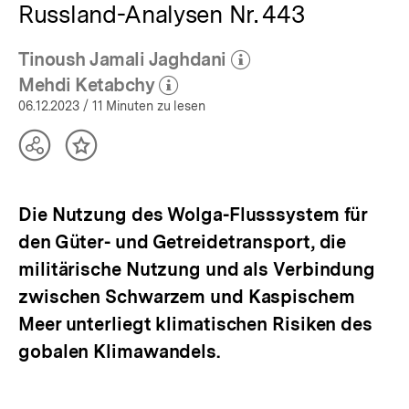
Russland-Analysen Nr. 443
Tinoush Jamali Jaghdani
(Mehr zum Autor)
öffnen
Mehdi Ketabchy
(Mehr zum Autor)
öffnen
06.12.2023
/ 11 Minuten zu lesen
Teilen
Inhalt
Optionen
merken
anzeigen
Die Nutzung des Wolga-Flusssystem für
den Güter- und Getreidetransport, die
militärische Nutzung und als Verbindung
zwischen Schwarzem und Kaspischem
Meer unterliegt klimatischen Risiken des
gobalen Klimawandels.