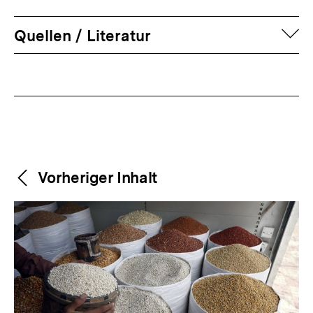
auf
Quellen / Literatur
Fussnoten
Weitere
Content-
Vorheriger Inhalt
Navigation
Inhalte
Zum
Seite