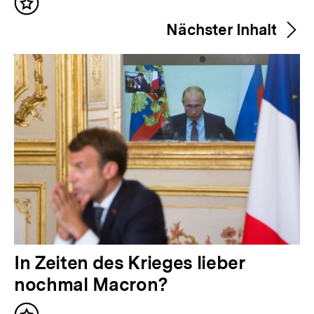
Inhalt
r
merken
Nächster Inhalt
h
e
r
i
g
e
r
I
n
h
a
N
In Zeiten des Krieges lieber
l
ä
nochmal Macron?
t
c