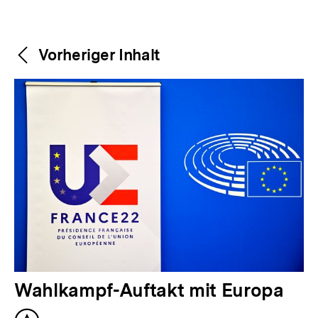
Weitere
Content-
Vorheriger Inhalt
Navigation
Inhalte
V
Wahlkampf-Auftakt mit Europa
o