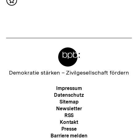
:
Inhalt
h
merken
s
t
e
r
Meta-
I
Links
n
h
Zur
Demokratie stärken –
Zivilgesellschaft fördern
Startseite
a
der
Meta-
Impressum
l
bpb
Navigation
Datenschutz
t
Sitemap
Newsletter
:
RSS
Kontakt
Presse
Barriere melden