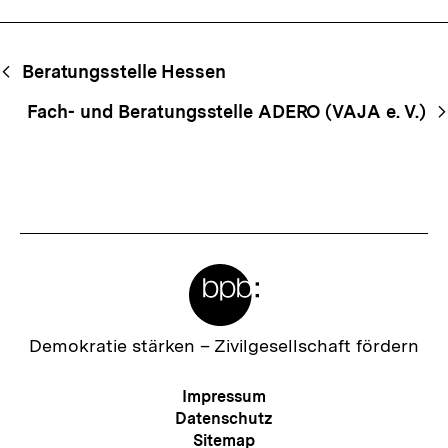
Begriffsnavigation
Content-
Beratungsstelle Hessen
Navigation
Fach- und Beratungsstelle ADERO (VAJA e. V.)
Meta-
Links
Zur
Demokratie stärken –
Zivilgesellschaft fördern
Startseite
der
Meta-
Impressum
bpb
Navigation
Datenschutz
Sitemap